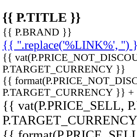
{{ P.TITLE }}
{{ P.BRAND }}
{{ ''.replace('%LINK%', '') 
{{ vat(P.PRICE_NOT_DISCOU
P.TARGET_CURRENCY }}
{{ format(P.PRICE_NOT_DI
P.TARGET_CURRENCY }} +
{{ vat(P.PRICE_SELL, P
P.TARGET_CURRENCY
{{ format(P.PRICE_SELL