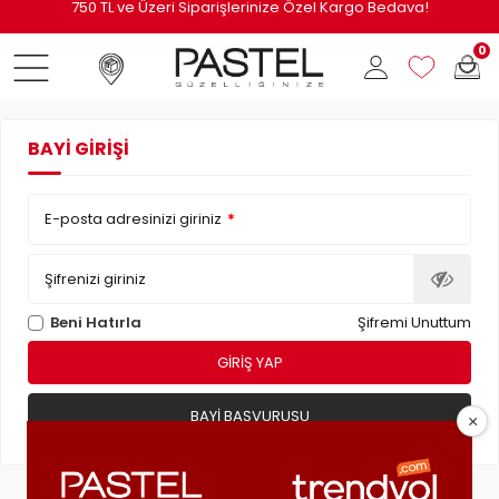
i
750 TL ve Üzeri Siparişlerinize Özel Kargo Bedava!
0
BAYI GIRIŞI
E-posta adresinizi giriniz
*
Şifrenizi giriniz
Beni Hatırla
Şifremi Unuttum
GIRIŞ YAP
BAYI BAŞVURUSU