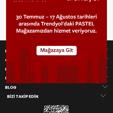
E-Bülten Aboneliği
Kampanya ve yeniliklerden haberdar olmak için e-
bültenimize abone olun!
KAYIT OLUN
KATEGORILER
ÖNEMLI BILGILER
HIZLI ERIŞIM
ÜYE
BLOG
BIZI TAKIP EDIN