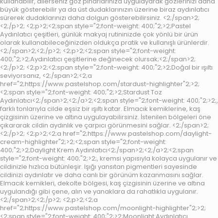
kullanabilir, dilerseniz göz pınarlarınıza uygulayarak gözlerinizi daha
büyük gösterebilir ya da üst dudaklarınızın üzerine biraz aydınlatıcı
sürerek dudaklarınızı daha dolgun gösterebilirsiniz. <2;/span>2;
<2;/p>2; <2;p>2;<2;span style="2;font-weight: 400;"2;>2;Pastel
Aydınlatıcı çeşitleri, günlük makyaj rutininizde çok yönlü bir ürün
olarak kullanabileceğinizden oldukça pratik ve kullanışlı ürünlerdir.
<2;/span>2;<2;/p>2; <2;p>2;<2;span style="2;font-weight:
400;"2;>2;Aydınlatıcı çeşitlerine değinecek olursak;<2;/span>2;
<2;/p>2; <2;p>2;<2;span style="2;font-weight: 400;"2;>2;Doğal bir ışıltı
seviyorsanız, <2;/span>2;<2;a
href="2;https://www.pastelshop.com/stardust-highlighter"2;>2;
<2;span style="2;font-weight: 400;"2;>2;Stardust Toz
Aydınlatıcı<2;/span>2;<2;/a>2;<2;span style="2;font-weight: 400;"2;>2;,
farklı tonlarıyla cilde eşsiz bir ışıltı katar. Elmacık kemiklerine, kaş
çizgisinin üzerine ve altına uygulayabilirsiniz. İstenilen bölgeleri öne
çıkararak cildin aydınlık ve çarpıcı görünmesini sağlar. <2;/span>2;
<2;/p>2; <2;p>2;<2;a href="2;https://www.pastelshop.com/daylight-
cream-highlighter"2;>2;<2;span style="2;font-weight:
400;"2;>2;Daylight Krem Aydınlatıcı<2;/span>2;<2;/a>2;<2;span
style="2;font-weight: 400;"2;>2;, kremsi yapısıyla kolayca uygulanır ve
cildinizle hızlıca bütünleşir. Işığı yansıtan pigmentleri sayesinde
cildinizi aydınlatır ve daha canlı bir görünüm kazanmasını sağlar.
Elmacık kemikleri, dekolte bölgesi, kaş çizgisinin üzerine ve altına
uygulandığı gibi çene, alın ve yanaklara da rahatlıkla uygulanır.
<2;/span>2;<2;/p>2; <2;p>2;<2;a
href="2;https://www.pastelshop.com/moonlight-highlighter"2;>2;
<2;span style="2;font-weight: 400;"2;>2;Moonlight Aydınlatıcı