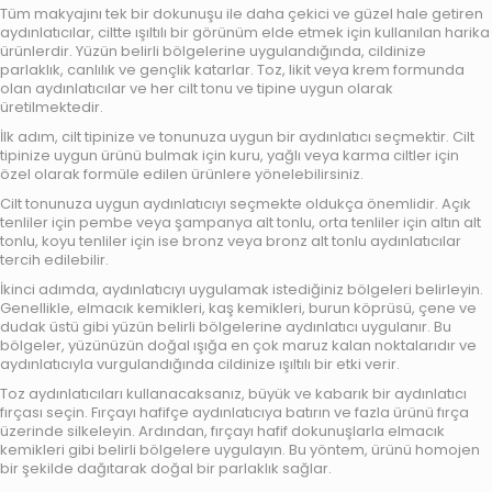
Tüm makyajını tek bir dokunuşu ile daha çekici ve güzel hale getiren
aydınlatıcılar, ciltte ışıltılı bir görünüm elde etmek için kullanılan harika
ürünlerdir. Yüzün belirli bölgelerine uygulandığında, cildinize
parlaklık, canlılık ve gençlik katarlar. Toz, likit veya krem formunda
olan aydınlatıcılar ve her cilt tonu ve tipine uygun olarak
üretilmektedir.
İlk adım, cilt tipinize ve tonunuza uygun bir aydınlatıcı seçmektir. Cilt
tipinize uygun ürünü bulmak için kuru, yağlı veya karma ciltler için
özel olarak formüle edilen ürünlere yönelebilirsiniz.
Cilt tonunuza uygun aydınlatıcıyı seçmekte oldukça önemlidir. Açık
tenliler için pembe veya şampanya alt tonlu, orta tenliler için altın alt
tonlu, koyu tenliler için ise bronz veya bronz alt tonlu aydınlatıcılar
tercih edilebilir.
İkinci adımda, aydınlatıcıyı uygulamak istediğiniz bölgeleri belirleyin.
Genellikle, elmacık kemikleri, kaş kemikleri, burun köprüsü, çene ve
dudak üstü gibi yüzün belirli bölgelerine aydınlatıcı uygulanır. Bu
bölgeler, yüzünüzün doğal ışığa en çok maruz kalan noktalarıdır ve
aydınlatıcıyla vurgulandığında cildinize ışıltılı bir etki verir.
Toz aydınlatıcıları
kullanacaksanız, büyük ve kabarık bir
aydınlatıcı
fırçası
seçin. Fırçayı hafifçe aydınlatıcıya batırın ve fazla ürünü fırça
üzerinde silkeleyin. Ardından, fırçayı hafif dokunuşlarla elmacık
kemikleri gibi belirli bölgelere uygulayın. Bu yöntem, ürünü homojen
bir şekilde dağıtarak doğal bir parlaklık sağlar.