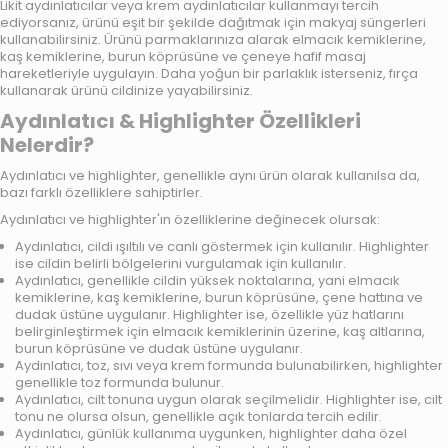
Likit aydınlatıcılar
veya
krem aydınlatıcılar
kullanmayı tercih
ediyorsanız, ürünü eşit bir şekilde dağıtmak için makyaj
süngerleri
kullanabilirsiniz. Ürünü parmaklarınıza alarak elmacık kemiklerine,
kaş kemiklerine, burun köprüsüne ve çeneye hafif masaj
hareketleriyle uygulayın. Daha yoğun bir parlaklık isterseniz, fırça
kullanarak ürünü cildinize yayabilirsiniz.
Aydınlatıcı & Highlighter Özellikleri
Nelerdir?
Aydınlatıcı ve highlighter, genellikle aynı ürün olarak kullanılsa da,
bazı farklı özelliklere sahiptirler.
Aydınlatıcı ve highlighter'ın özelliklerine değinecek olursak:
Aydınlatıcı, cildi ışıltılı ve canlı göstermek için kullanılır. Highlighter
ise cildin belirli bölgelerini vurgulamak için kullanılır.
Aydınlatıcı, genellikle cildin yüksek noktalarına, yani elmacık
kemiklerine, kaş kemiklerine, burun köprüsüne, çene hattına ve
dudak üstüne uygulanır. Highlighter ise, özellikle yüz hatlarını
belirginleştirmek için elmacık kemiklerinin üzerine, kaş altlarına,
burun köprüsüne ve dudak üstüne uygulanır.
Aydınlatıcı, toz, sıvı veya krem formunda bulunabilirken, highlighter
genellikle toz formunda bulunur.
Aydınlatıcı, cilt tonuna uygun olarak seçilmelidir. Highlighter ise, cilt
tonu ne olursa olsun, genellikle açık tonlarda tercih edilir.
Aydınlatıcı, günlük kullanıma uygunken, highlighter daha özel