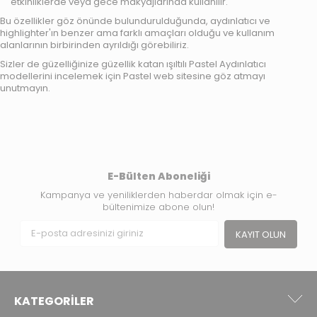
etkinliklerde veya gece makyajlarında kullanılır.
Bu özellikler göz önünde bulundurulduğunda, aydınlatıcı ve
highlighter'ın benzer ama farklı amaçları olduğu ve kullanım
alanlarının birbirinden ayrıldığı görebiliriz.
Sizler de güzelliğinize güzellik katan ışıltılı Pastel Aydınlatıcı
modellerini incelemek için
Pastel
web sitesine göz atmayı
unutmayın.
E-Bülten Aboneliği
Kampanya ve yeniliklerden haberdar olmak için e-
bültenimize abone olun!
KAYIT OLUN
KATEGORILER