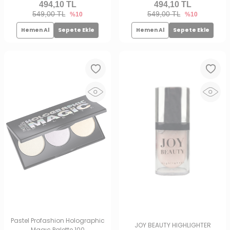
494,10
TL
494,10
TL
549,00 TL
549,00 TL
%10
%10
Hemen Al
Sepete Ekle
Hemen Al
Sepete Ekle
Pastel Profashion Holographic
JOY BEAUTY HIGHLIGHTER
Magıc Palette 100