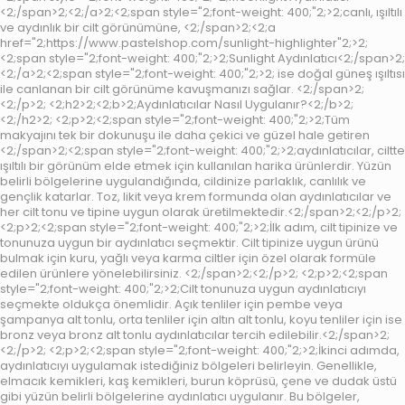
<2;/span>2;<2;/a>2;<2;span style="2;font-weight: 400;"2;>2;canlı, ışıltılı
ve aydınlık bir cilt görünümüne, <2;/span>2;<2;a
href="2;https://www.pastelshop.com/sunlight-highlighter"2;>2;
<2;span style="2;font-weight: 400;"2;>2;Sunlight Aydınlatıcı<2;/span>2;
<2;/a>2;<2;span style="2;font-weight: 400;"2;>2; ise doğal güneş ışıltısı
ile canlanan bir cilt görünüme kavuşmanızı sağlar. <2;/span>2;
<2;/p>2; <2;h2>2;<2;b>2;Aydınlatıcılar Nasıl Uygulanır?<2;/b>2;
<2;/h2>2; <2;p>2;<2;span style="2;font-weight: 400;"2;>2;Tüm
makyajını tek bir dokunuşu ile daha çekici ve güzel hale getiren
<2;/span>2;<2;span style="2;font-weight: 400;"2;>2;aydınlatıcılar, ciltte
ışıltılı bir görünüm elde etmek için kullanılan harika ürünlerdir. Yüzün
belirli bölgelerine uygulandığında, cildinize parlaklık, canlılık ve
gençlik katarlar. Toz, likit veya krem formunda olan aydınlatıcılar ve
her cilt tonu ve tipine uygun olarak üretilmektedir.<2;/span>2;<2;/p>2;
<2;p>2;<2;span style="2;font-weight: 400;"2;>2;İlk adım, cilt tipinize ve
tonunuza uygun bir aydınlatıcı seçmektir. Cilt tipinize uygun ürünü
bulmak için kuru, yağlı veya karma ciltler için özel olarak formüle
edilen ürünlere yönelebilirsiniz. <2;/span>2;<2;/p>2; <2;p>2;<2;span
style="2;font-weight: 400;"2;>2;Cilt tonunuza uygun aydınlatıcıyı
seçmekte oldukça önemlidir. Açık tenliler için pembe veya
şampanya alt tonlu, orta tenliler için altın alt tonlu, koyu tenliler için ise
bronz veya bronz alt tonlu aydınlatıcılar tercih edilebilir.<2;/span>2;
<2;/p>2; <2;p>2;<2;span style="2;font-weight: 400;"2;>2;İkinci adımda,
aydınlatıcıyı uygulamak istediğiniz bölgeleri belirleyin. Genellikle,
elmacık kemikleri, kaş kemikleri, burun köprüsü, çene ve dudak üstü
gibi yüzün belirli bölgelerine aydınlatıcı uygulanır. Bu bölgeler,