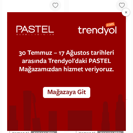
Pastel Stardust Highlighter -
Pastel Daylight Cream
Aydınlatıcı 322 Spica
Highlighter - Krem Aydınlatıcı 11
Sunrise
539,10
TL
494,10
TL
599,00 TL
549,00 TL
%10
%10