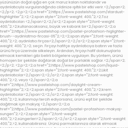
yüzünüzün doğal ışığa en çok maruz kalan noktalarıdır ve
aydınlatıcıyla vurgulandığında cildinize ışıltılı bir etki verir.<2;/span>2;
<2;/p>2; <2;p>2;<2;a href="2;https://www.pastelshop.com/stardust-
highlighter"2;>2;<2;span style="2;font-weight: 400;"2;>2;Toz
aydınlatıcıları <2;/span>2;<2;/a>2;<2;span style="2;font-weight:
400;"2;>2;kullanacaksanız, büyük ve kabarık bir<2;/span>2;<2;a
href="2;https://www.pastelshop.com/pastel-profashion-higlighter-
brush--aydinlatma-fircasi-05"2;>2;<2;span style="2;font-weight:
400;"2;>2; aydınlatıcı fırçası<2;/span>2;<2;/a>2;<2;span style="2;font-
weight: 400;"2;>2; seçin. Fırçayı hafifçe aydınlatıcıya batırın ve fazla
ürünü fırça üzerinde silkeleyin. Ardından, fırçayı hafif dokunuşlarla
elmacık kemikleri gibi belirli bölgelere uygulayın. Bu yöntem, ürünü
homojen bir şekilde dağıtarak doğal bir parlaklık sağlar.<2;/span>2;
<2;/p>2; <2;p>2;<2;a href="2;https://www.pastelshop.com/liquid-
highlighter"2;>2;<2;span style="2;font-weight: 400;"2;>2;Likit
aydınlatıcılar<2;/span>2;<2;/a>2;<2;span style="2;font-weight:
400;"2;>2; veya <2;/span>2;<2;a
href="2;https://www.pastelshop.com/daylight-cream-
highlighter"2;>2;<2;span style="2;font-weight: 400;"2;>2;krem
aydınlatıcılar<2;/span>2;<2;/a>2;<2;span style="2;font-weight:
400;"2;>2; kullanmayı tercih ediyorsanız, ürünü eşit bir şekilde
dağıtmak için makyaj <2;/span>2;<2;a
href="2;https://www.pastelshop.com/pastel-profashion-makyaj-
sungeri"2;>2;<2;span style="2;font-weight:
400;"2;>2;süngerleri<2;/span>2;<2;/a>2;<2;span style="2;font-weight:
400;"2;>2; kullanabilirsiniz. Ürünü parmaklarınıza alarak elmacık