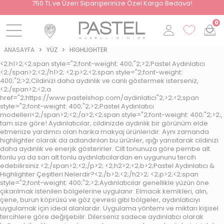
i
750 TL ve Üzeri Siparişlerinize Özel Kargo Bedava!
0
ANASAYFA
YÜZ
HIGHLIGHTER
<2;h1>2;<2;span style="2;font-weight: 400;"2;>2;Pastel Aydınlatıcı
<2;/span>2;<2;/h1>2; <2;p>2;<2;span style="2;font-weight:
400;"2;>2;Cildinizi daha aydınlık ve canlı göstermek isterseniz,
<2;/span>2;<2;a
href="2;https://www.pastelshop.com/aydinlatici"2;>2;<2;span
style="2;font-weight: 400;"2;>2;Pastel Aydınlatıcı
modelleri<2;/span>2;<2;/a>2;<2;span style="2;font-weight: 400;"2;>2;,
tam size göre! Aydınlatıcılar, cildinizde aydınlık bir görünüm elde
etmenize yardımcı olan harika makyaj ürünleridir. Aynı zamanda
highlighter olarak da adlandırılan bu ürünler, ışığı yansıtarak cildinizi
daha aydınlık ve enerjik gösterirler. Cilt tonunuza göre pembe alt
tonlu ya da sarı alt tonlu aydınlatıcılardan en uygununu tercih
edebilirsiniz.<2;/span>2;<2;/p>2; <2;h2>2;<2;b>2;Pastel Aydınlatıcı &
Highlighter Çeşitleri Nelerdir?<2;/b>2;<2;/h2>2; <2;p>2;<2;span
style="2;font-weight: 400;"2;>2;Aydınlatıcılar genellikle yüzün öne
çıkarılmak istenilen bölgelerine uygulanır. Elmacık kemikleri, alın,
çene, burun köprüsü ve göz çevresi gibi bölgeler, aydınlatıcıyı
uygulamak için ideal alanlardır. Uygulama yöntemi ve miktarı kişisel
tercihlere göre değişebilir. Dilerseniz sadece aydınlatıcı olarak