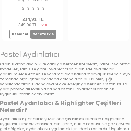
314,91
TL
349,90 TL
%10
Hemen Al
Sepete Ekle
Pastel Aydınlatıcı
Cildinizi daha aydınlık ve canlı göstermek isterseniz,
Pastel Aydınlatıcı
modelleri
, tam size göre! Aydınlatıcılar, cildinizde aydınlık bir
görünüm elde etmenize yardımcı olan harika makyaj ürünleridir. Aynı
zamanda highlighter olarak da adlandırılan bu ürünler, ışığı
yansıtarak cildinizi daha aydınlık ve enerjik gösterirler. Cilt tonunuza
göre pembe alt tonlu ya da sarı alt tonlu aydınlatıcılardan en
uygununu tercih edebilirsiniz.
Pastel Aydınlatıcı & Highlighter Çeşitleri
Nelerdir?
Aydınlatıcılar genellikle yüzün öne çıkarılmak istenilen bölgelerine
uygulanır. Elmacık kemikleri, alın, çene, burun köprüsü ve göz çevresi
gibi bölgeler, aydınlatıcıyı uygulamak için ideal alanlardır. Uygulama