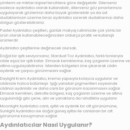
yöntemi ve miktarı kişisel tercihlere göre değişebilir. Dilerseniz
sadece aydınlatıcı olarak kullanabilir, dilerseniz göz pınarlarınıza
uygulayarak gözlerinizi daha büyük gösterebilir ya da üst
dudaklarınızın üzerine biraz aydınlatıcı sürerek dudaklarınızı daha
dolgun gösterebilirsiniz.
Pastel Aydınlatıcı çeşitleri, günlük makyaj rutininizde çok yönlü bir
ürün olarak kullanabileceğinizden oldukça pratik ve kullanışlı
ürünlerdir.
Aydınlatıcı çeşitlerine değinecek olursak;
Doğal bir ışıltı seviyorsanız,
Stardust Toz Aydınlatıcı
, farklı tonlarıyla
cilde eşsiz bir ışıltı katar. Elmacık kemiklerine, kaş çizgisinin üzerine ve
altına uygulayabilirsiniz. İstenilen bölgeleri öne çıkararak cildin
aydınlık ve çarpıcı görünmesini sağlar.
Daylight Krem Aydınlatıcı
, kremsi yapısıyla kolayca uygulanır ve
cildinizle hızlıca bütünleşir. Işığı yansıtan pigmentleri sayesinde
cildinizi aydınlatır ve daha canlı bir görünüm kazanmasını sağlar.
Elmacık kemikleri, dekolte bölgesi, kaş çizgisinin üzerine ve altına
uygulandığı gibi çene, alın ve yanaklara da rahatlıkla uygulanır.
Moonlight Aydınlatıcı
canlı, ışıltılı ve aydınlık bir cilt görünümüne,
Sunlight Aydınlatıcı
ise doğal güneş ışıltısı ile canlanan bir cilt
görünüme kavuşmanızı sağlar.
Aydınlatıcılar Nasıl Uygulanır?