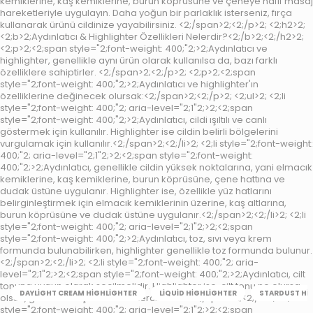
kemiklerine, kaş kemiklerine, burun köprüsüne ve çeneye hafif masaj
hareketleriyle uygulayın. Daha yoğun bir parlaklık isterseniz, fırça
kullanarak ürünü cildinize yayabilirsiniz. <2;/span>2;<2;/p>2; <2;h2>2;
<2;b>2;Aydınlatıcı & Highlighter Özellikleri Nelerdir?<2;/b>2;<2;/h2>2;
<2;p>2;<2;span style="2;font-weight: 400;"2;>2;Aydınlatıcı ve
highlighter, genellikle aynı ürün olarak kullanılsa da, bazı farklı
özelliklere sahiptirler. <2;/span>2;<2;/p>2; <2;p>2;<2;span
style="2;font-weight: 400;"2;>2;Aydınlatıcı ve highlighter'ın
özelliklerine değinecek olursak:<2;/span>2;<2;/p>2; <2;ul>2; <2;li
style="2;font-weight: 400;"2; aria-level="2;1"2;>2;<2;span
style="2;font-weight: 400;"2;>2;Aydınlatıcı, cildi ışıltılı ve canlı
göstermek için kullanılır. Highlighter ise cildin belirli bölgelerini
vurgulamak için kullanılır.<2;/span>2;<2;/li>2; <2;li style="2;font-weight:
400;"2; aria-level="2;1"2;>2;<2;span style="2;font-weight:
400;"2;>2;Aydınlatıcı, genellikle cildin yüksek noktalarına, yani elmacık
kemiklerine, kaş kemiklerine, burun köprüsüne, çene hattına ve
dudak üstüne uygulanır. Highlighter ise, özellikle yüz hatlarını
belirginleştirmek için elmacık kemiklerinin üzerine, kaş altlarına,
burun köprüsüne ve dudak üstüne uygulanır.<2;/span>2;<2;/li>2; <2;li
style="2;font-weight: 400;"2; aria-level="2;1"2;>2;<2;span
style="2;font-weight: 400;"2;>2;Aydınlatıcı, toz, sıvı veya krem
formunda bulunabilirken, highlighter genellikle toz formunda bulunur.
<2;/span>2;<2;/li>2; <2;li style="2;font-weight: 400;"2; aria-
level="2;1"2;>2;<2;span style="2;font-weight: 400;"2;>2;Aydınlatıcı, cilt
tonuna uygun olarak seçilmelidir. Highlighter ise, cilt tonu ne olursa
DAYLIGHT CREAM HIGHLIGHTER
LIQUID HIGHLIGHTER
STARDUST HI
olsun, genellikle açık tonlarda tercih edilir.<2;/span>2;<2;/li>2; <2;li
style="2;font-weight: 400;"2; aria-level="2;1"2;>2;<2;span