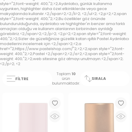
style="2;font-weight: 400;"2;>2;Aydınlatıcı, günlük kullanıma
uygunken, highlighter daha özel etkinliklerde veya gece
makyajlarında kullanılır.<2;/span>2;<2;/li>2; <2;/ul>2; <2;p>2;<2;span
style="2;font-weight: 400;"2;>2;Bu özellikler göz önünde
bulundurulduğunda, aydınlatıcı ve highlighter'ın benzer ama farklı
amaçları olduğu ve kullanım alanlarının birbirinden ayrıldığı
görebiliriz.<2;/span>2;<2;/p>2; <2;p>2;<2;span style="2;font-weight:
400;"2;>2;Sizler de güzelliğinize güzellik katan ışıltılı Pastel Aydınlatıcı
modellerini incelemek için <2;/span>2;<2;a
href="2;https://www.pastelshop.com/"2;>2;<2;span style="2;font-
weight: 400;"2;>2;Pastel <2;/span>2;<2;/a>2;<2;span style="2;font-
weight: 400;"2;>2;web sitesine göz atmayı unutmayın.<2;/span>2;
<2;/p>2; <2
Toplam
10
SIRALA
FILTRE
ürün
bulunmaktadır.