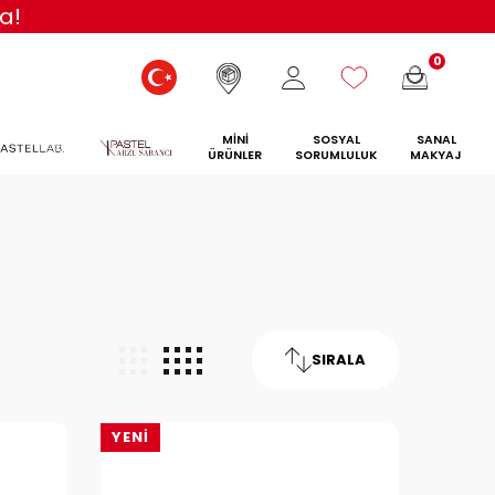
a!
0
MİNİ
SOSYAL
SANAL
ÜRÜNLER
SORUMLULUK
MAKYAJ
SIRALA
YENI