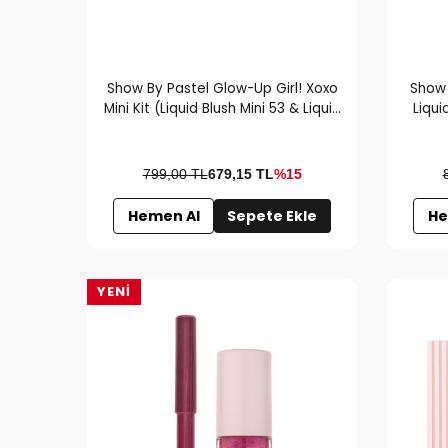
Show By Pastel Glow-Up Girl! Xoxo
Show 
Mini Kit (Liquid Blush Mini 53 & Liquid
Liqui
Highlighter Mini 72 & Clear Lip Gloss
Mini)
799,00 TL
679,15
TL
%15
Hemen Al
Sepete Ekle
He
YENI