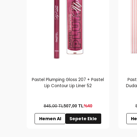
Pastel Plumping Gloss 207 + Pastel
Past
Lip Contour Lip Liner 52
Dudak
L
845,00 TL
507,00
TL
%40
Hemen Al
Sepete Ekle
He