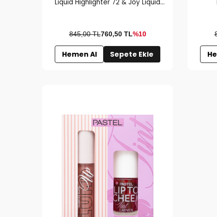
Liquid Highlighter 72 & Joy Liquid
Blush 52
845,00 TL
760,50
TL
%10
Hemen Al
Sepete Ekle
He