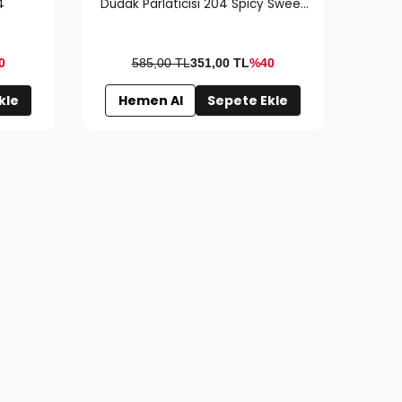
4
Dudak Parlatıcısı 204 Spicy Sweet
& Lip To Cheek Tint Carmen
0
585,00 TL
351,00
TL
%40
kle
Hemen Al
Sepete Ekle