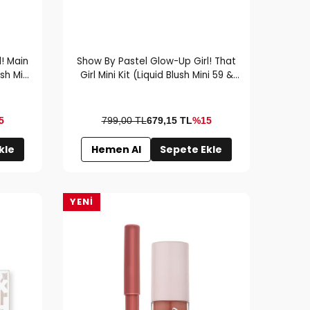
! Main
Show By Pastel Glow-Up Girl! That
sh Mini
Girl Mini Kit (Liquid Blush Mini 59 &
 72 &
Liquid Highlighter Mini 72 & Clear Lip
Gloss Mini)
5
799,00 TL
679,15
TL
%15
kle
Hemen Al
Sepete Ekle
YENI