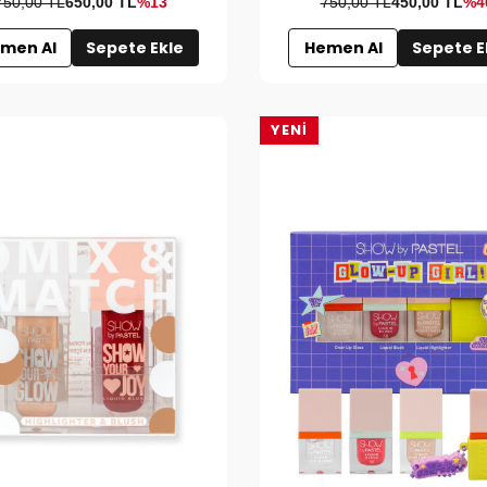
750,00 TL
650,00
TL
%13
750,00 TL
450,00
TL
%4
men Al
Sepete Ekle
Hemen Al
Sepete E
YENI