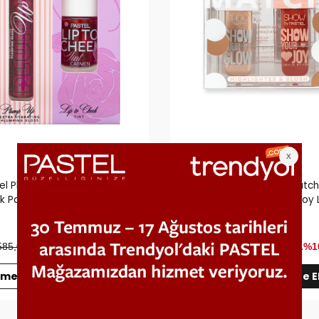
el Plump Up Dolgunlaştıran
Show By Pastel Mix & Matc
 Parlatıcısı 207 Mariposa &
Liquid Highlighter 72 & Joy 
ip To Cheek Tint Carmen
Blush 57
585,00 TL
351,00
TL
%40
845,00 TL
760,50
TL
%1
men Al
Sepete Ekle
Hemen Al
Sepete E