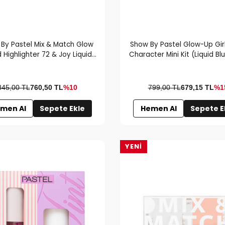
By Pastel Mix & Match Glow
Show By Pastel Glow-Up Girl
d Highlighter 72 & Joy Liquid
Character Mini Kit (Liquid Blu
Blush 55
52 & Liquid Highlighter Mini
Clear Lip Gloss Mini)
845,00 TL
760,50
TL
%10
799,00 TL
679,15
TL
%1
men Al
Sepete Ekle
Hemen Al
Sepete E
YENI