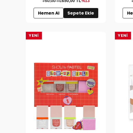
750,00 TL
650,00
TL
%13
Hemen Al
Sepete Ekle
He
YENI
YENI