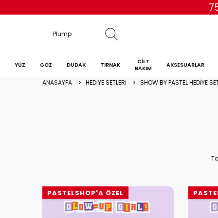
7
CİLT
YÜZ
GÖZ
DUDAK
TIRNAK
AKSESUARLAR
BAKIM
ANASAYFA
HEDİYE SETLERİ
SHOW BY PASTEL HEDİYE SET
T
YENI
YENI
PASTELSHOP'A ÖZEL
PASTE