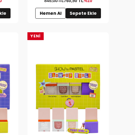
0
845,00 TL
760,50
TL
%10
kle
Hemen Al
Sepete Ekle
YENI