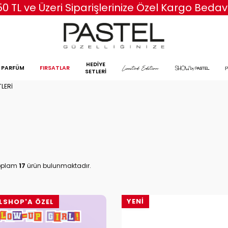
50 TL ve Üzeri Siparişlerinize Özel Kargo Bedav
HEDİYE
PARFÜM
FIRSATLAR
SETLERİ
LERİ
oplam
17
ürün bulunmaktadır.
YENI
LSHOP'A ÖZEL