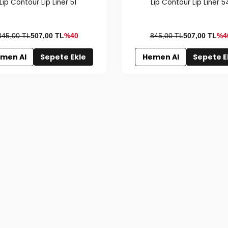
Lip Contour Lip Liner 51
Lip Contour Lip Liner 5
845,00 TL
507,00
TL
%40
845,00 TL
507,00
TL
%4
men Al
Sepete Ekle
Hemen Al
Sepete E