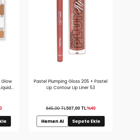
h Glow
Pastel Plumping Gloss 205 + Pastel
Liquid
Lip Contour Lip Liner 53
0
845,00 TL
507,00
TL
%40
kle
Hemen Al
Sepete Ekle