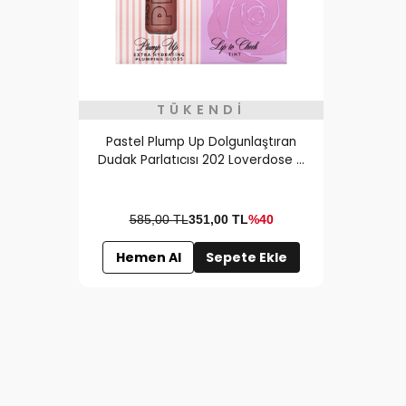
TÜKENDI
Pastel Plump Up Dolgunlaştıran
Dudak Parlatıcısı 202 Loverdose &
Lip To Cheek Tint Carmen
585,00 TL
351,00
TL
%40
Hemen Al
Sepete Ekle