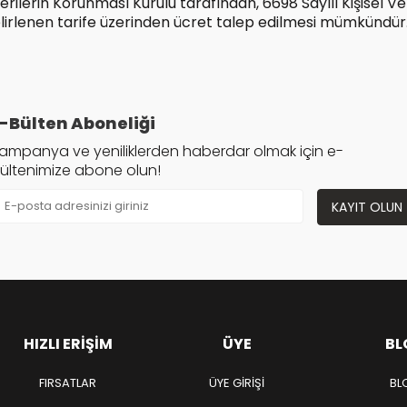
Verilerin Korunması Kurulu tarafından, 6698 Sayılı Kişisel
lirlenen tarife üzerinden ücret talep edilmesi mümkündür
-Bülten Aboneliği
ampanya ve yeniliklerden haberdar olmak için e-
ültenimize abone olun!
KAYIT OLUN
HIZLI ERIŞIM
ÜYE
BL
FIRSATLAR
ÜYE GIRIŞI
BL