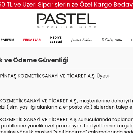
50 TL ve Üzeri Siparişlerinize Özel Kargo Bedav
HEDİYE
PARFÜM
FIRSATLAR
SETLERİ
lik ve Ödeme Güvenliği
 PİNTAŞ KOZMETİK SANAYİ VE TİCARET A.Ş. Üyesi,
KOZMETİK SANAYİ VE TİCARET A.Ş., müşterilerine daha iyi h
inizi (isim, yaş, ilgi alanlarınız, e-posta vb.) sizlerden talep
KOZMETİK SANAYİ VE TİCARET A.Ş. sunucularında toplanan 
 profillerine yönelik özel promosyon faaliyetlerinin kurg
emesine yönelik müşteri "sınıflandırma" çalışmalarında s