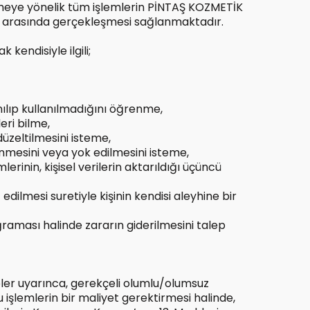
emeye yönelik tüm işlemlerin PİNTAŞ KOZMETİK
z arasında gerçekleşmesi sağlanmaktadır.
endisiyle ilgili;
nılıp kullanılmadığını öğrenme,
leri bilme,
düzeltilmesini isteme,
linmesini veya yok edilmesini isteme,
erinin, kişisel verilerin aktarıldığı üçüncü
dilmesi suretiyle kişinin kendisi aleyhine bir
ğraması halinde zararın giderilmesini talep
ler uyarınca, gerekçeli olumlu/olumsuz
nu işlemlerin bir maliyet gerektirmesi halinde,