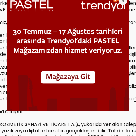
irketlerin sunucularında tutulmamaktadır. Bu şekilde öd
VE TİCARET A.Ş. arayüzü üzerinden banka ve bilgisayarını
miz, PİNTAŞ KOZMETİK SANAYİ VE TİCARET A.Ş.’ye başvurarak k
verilerin işlenip işlenmediğini öğrenme,
verileri işlenmişse buna ilişkin bilgi talep etme,
 verilerin işlenme amacını ve bunların amacına uygun kulla
nde veya yurt dışında kişisel verilerin aktarıldığı üçüncü kişi
verilerin eksik veya yanlış işlenmiş olması halinde bunların 
evzuatta öngörülen şartlar çerçevesinde kişisel verilerin si
evzuat uyarınca yapılan düzeltme, silme ve yok edilme işleml
 bildirilmesini isteme,
verilerin münhasıran otomatik sistemler vasıtasıyla analiz e
 ortaya çıkmasına itiraz etme,
verilerin kanuna aykırı olarak işlenmesi sebebiyle zarara u
a sahiptir.
KOZMETİK SANAYİ VE TİCARET A.Ş., yukarıda yer alan talep
, yazılı veya dijital ortamdan gerçekleştirebilir. Talebe ko