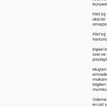
bünyesi
PİNTAŞ 
aksi bir
amaçla
PİNTAŞ K
haricind
Kişisel
özel ve
paylaşı
Müşteri 
emredic
makamla
bilgiler
mümkün 
Ödeme sa
en üst 