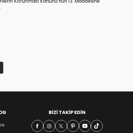
 Verilerin Korunması Kanunu’nun 13. Maddesine
.
OG
BIZI TAKIP EDIN
OG