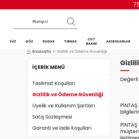
7
CİLT
YÜZ
GÖZ
DUDAK
TIRNAK
AKSESUARLAR
BAKIM
Anasayfa
Gizlilik ve Ödeme Güvenliği
Gizli
İÇERIK MENÜ
Değerli
Teslimat Koşulları
Gizlilik ve Ödeme Güvenliği
PİNTAŞ 
Üyelik ve Kullanım Şartları
bilgiler
Satış Sözleşmesi
PİNTAŞ 
Garanti ve İade Koşulları
müşteri
iletilm