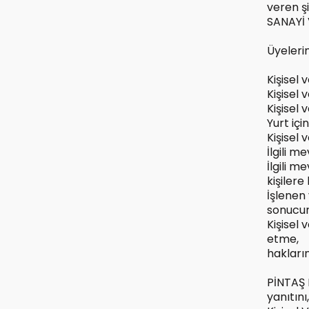
veren ş
SANAYİ 
Üyeleri
Kişisel 
Kişisel 
Kişisel
Yurt içi
Kişisel 
İlgili m
İlgili m
kişilere
İşlenen 
sonucun
Kişisel 
etme,
hakların
PİNTAŞ 
yanıtını