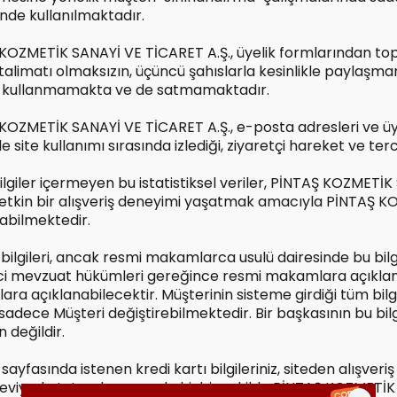
nde kullanılmaktadır.
KOZMETİK SANAYİ VE TİCARET A.Ş., üyelik formlarından topla
 talimatı olmaksızın, üçüncü şahıslarla kesinlikle paylaşmam
 kullanmamakta ve de satmamaktadır.
OZMETİK SANAYİ VE TİCARET A.Ş., e-posta adresleri ve üyelik
e site kullanımı sırasında izlediği, ziyaretçi hareket ve te
 bilgiler içermeyen bu istatistiksel veriler, PİNTAŞ KOZMET
 etkin bir alışveriş deneyimi yaşatmak amacıyla PİNTAŞ KOZ
labilmektedir.
bilgileri, ancak resmi makamlarca usulü dairesinde bu bilgi
i mevzuat hükümleri gereğince resmi makamlara açıkl
ra açıklanabilecektir. Müşterinin sisteme girdiği tüm bil
i sadece Müşteri değiştirebilmektedir. Bir başkasının bu bi
değildir.
yfasında istenen kredi kartı bilgileriniz, siteden alışveriş
seviyede tutmak amacıyla hiçbir şekilde PİNTAŞ KOZMETİK