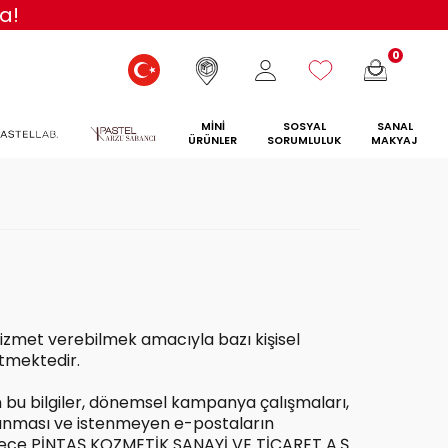
a!
0
MİNİ
SOSYAL
SANAL
ÜRÜNLER
SORUMLULUK
MAKYAJ
izmet verebilmek amacıyla bazı kişisel
 etmektedir.
bu bilgiler, dönemsel kampanya çalışmaları,
ulanması ve istenmeyen e-postaların
adece PİNTAŞ KOZMETİK SANAYİ VE TİCARET A.Ş.