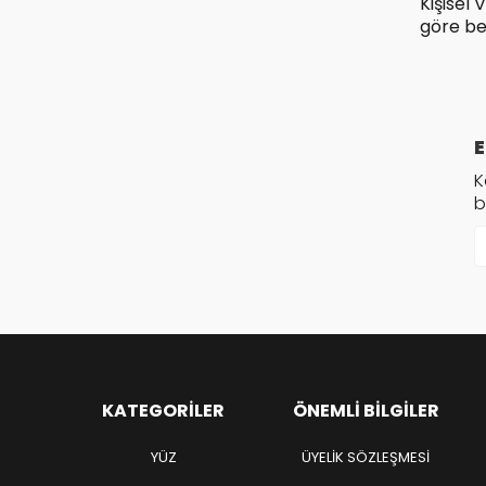
Kişisel 
göre be
E
K
b
KATEGORILER
ÖNEMLI BILGILER
YÜZ
ÜYELIK SÖZLEŞMESI