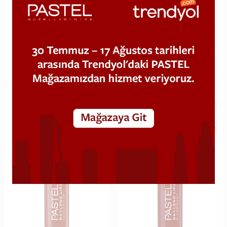
Pastel Daylong Lipcolor
Pastel Daylong Lipcolor
Kissproof - Likit Mat Ruj 39
Kissproof - Likit Mat Ruj 40
479,40
TL
479,40
TL
799,00 TL
799,00 TL
%40
%40
Hemen Al
Sepete Ekle
Hemen Al
Sepete Ekle