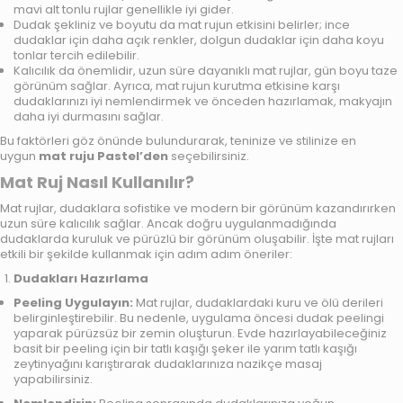
mavi alt tonlu rujlar genellikle iyi gider.
Dudak şekliniz ve boyutu da mat rujun etkisini belirler; ince
dudaklar için daha açık renkler, dolgun dudaklar için daha koyu
tonlar tercih edilebilir.
Kalıcılık da önemlidir, uzun süre dayanıklı mat rujlar, gün boyu taze
görünüm sağlar. Ayrıca, mat rujun kurutma etkisine karşı
dudaklarınızı iyi nemlendirmek ve önceden hazırlamak, makyajın
daha iyi durmasını sağlar.
Bu faktörleri göz önünde bulundurarak, teninize ve stilinize en
uygun
mat ruju
Pastel
’den
seçebilirsiniz.
Mat Ruj Nasıl Kullanılır?
Mat rujlar, dudaklara sofistike ve modern bir görünüm kazandırırken
uzun süre kalıcılık sağlar. Ancak doğru uygulanmadığında
dudaklarda kuruluk ve pürüzlü bir görünüm oluşabilir. İşte mat rujları
etkili bir şekilde kullanmak için adım adım öneriler:
Dudakları Hazırlama
Peeling Uygulayın:
Mat rujlar, dudaklardaki kuru ve ölü derileri
belirginleştirebilir. Bu nedenle, uygulama öncesi dudak peelingi
yaparak pürüzsüz bir zemin oluşturun. Evde hazırlayabileceğiniz
basit bir peeling için bir tatlı kaşığı şeker ile yarım tatlı kaşığı
zeytinyağını karıştırarak dudaklarınıza nazikçe masaj
yapabilirsiniz.