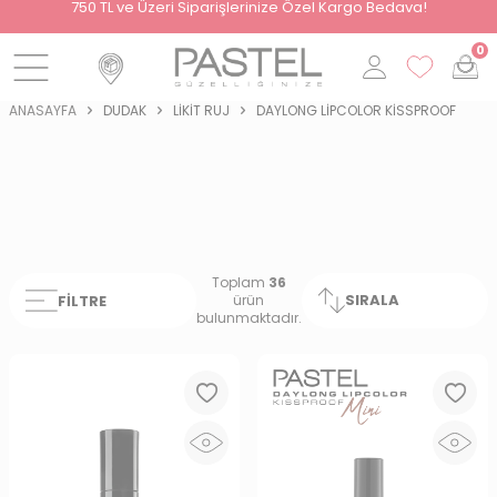
i
750 TL ve Üzeri Siparişlerinize Özel Kargo Bedava!
0
ANASAYFA
DUDAK
LIKIT RUJ
DAYLONG LIPCOLOR KISSPROOF
Toplam
36
SIRALA
FILTRE
ürün
bulunmaktadır.