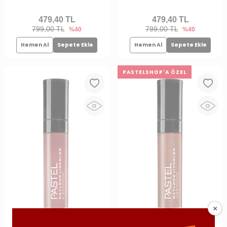
479,40
TL
479,40
TL
799,00 TL
799,00 TL
%40
%40
Hemen Al
Sepete Ekle
Hemen Al
Sepete Ekle
PASTELSHOP'A ÖZEL