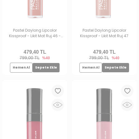
Pastel Daylong Lipcolor
Pastel Daylong Lipcolor
Kissproof - Likit Mat Ruj 46 -
Kissproof - Likit Mat Ruj 47
Açık Şeftali
479,40
TL
479,40
TL
799,00 TL
799,00 TL
%40
%40
Hemen Al
Sepete Ekle
Hemen Al
Sepete Ekle