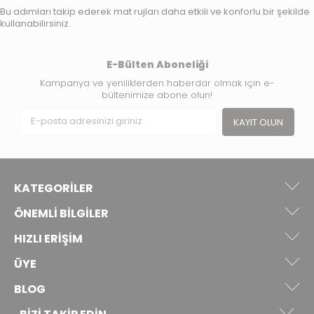
Bu adımları takip ederek mat rujları daha etkili ve konforlu bir şekilde
kullanabilirsiniz.
E-Bülten Aboneliği
Kampanya ve yeniliklerden haberdar olmak için e-
bültenimize abone olun!
KAYIT OLUN
KATEGORILER
ÖNEMLI BILGILER
HIZLI ERIŞIM
ÜYE
BLOG