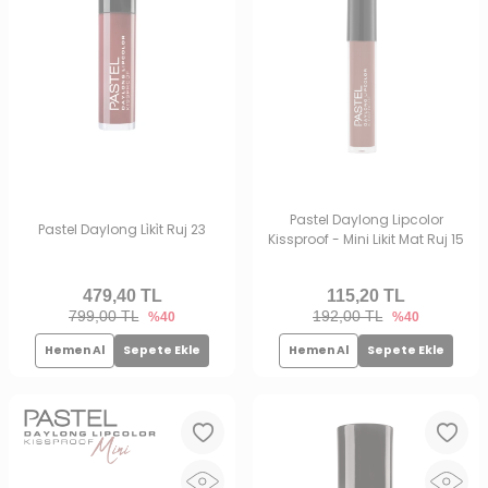
Pastel Daylong Lipcolor
Pastel Daylong Li̇ki̇t Ruj 23
Kissproof - Mini Likit Mat Ruj 15
479,40
TL
115,20
TL
799,00 TL
192,00 TL
%40
%40
Hemen Al
Sepete Ekle
Hemen Al
Sepete Ekle