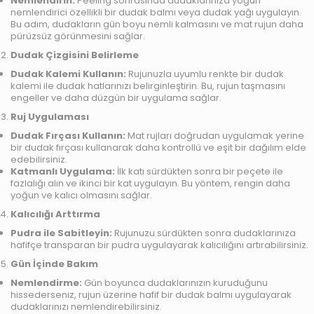
Nemlendirin:
Peeling sonrasında dudaklarınıza yoğun
nemlendirici özellikli bir dudak balmı veya dudak yağı uygulayın.
Bu adım, dudakların gün boyu nemli kalmasını ve mat rujun daha
pürüzsüz görünmesini sağlar.
Dudak Çizgisini Belirleme
Dudak Kalemi Kullanın:
Rujunuzla uyumlu renkte bir dudak
kalemi ile dudak hatlarınızı belirginleştirin. Bu, rujun taşmasını
engeller ve daha düzgün bir uygulama sağlar.
Ruj Uygulaması
Dudak Fırçası Kullanın:
Mat rujları doğrudan uygulamak yerine
bir dudak fırçası kullanarak daha kontrollü ve eşit bir dağılım elde
edebilirsiniz.
Katmanlı Uygulama:
İlk katı sürdükten sonra bir peçete ile
fazlalığı alın ve ikinci bir kat uygulayın. Bu yöntem, rengin daha
yoğun ve kalıcı olmasını sağlar.
Kalıcılığı Arttırma
Pudra ile Sabitleyin:
Rujunuzu sürdükten sonra dudaklarınıza
hafifçe transparan bir pudra uygulayarak kalıcılığını artırabilirsiniz.
Gün İçinde Bakım
Nemlendirme:
Gün boyunca dudaklarınızın kuruduğunu
hissederseniz, rujun üzerine hafif bir dudak balmı uygulayarak
dudaklarınızı nemlendirebilirsiniz.