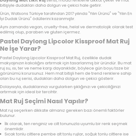
Daylong Mat Likit Ruj
serisi, moda renklerle dikkat çeker ve mat
bitişiyle dudakları daha dolgun ve çekici hale getirir.
Ürün, Watsons Türkiye tarafından 2017 yılında "Yılın Ürünü" ve "Yılın En
İyi Dudak Ürünü" ödüllerini kazanmıştır.
Aynı zamanda vegan, cruelty-free, helal ve dermatolojik olarak test
edilmiş olup, paraben ve gluten içermez.
Pastel Daylong Lipcolor Kissproof Mat Ruj
Ne İşe Yarar?
Pastel Daylong Lipcolor Kissproof Mat Ruj, özellikle dudak
makyajınızın kalıcılığını artırmak için tasarlanmış bir üründür. Bu mat
ruj su, ısı, ter ve neme karşı dayanıklıdır, böylece gün boyu taze bir
görünümü korursunuz. Hem mat bitişli hem de trend renklere sahip
olan bu ruj serisi, dudakları daha dolgun ve çekici gösterir.
Dolayısıyla, dudaklarınızı vurgularken şıklığınızı ve çekiciliğinizi
artırmak için ideal bir tercihtir.
Mat Ruj Seçimi Nasıl Yapılır?
Mat ruj seçerken dikkate almanız gereken bazı önemli faktörler
bulunur.
İlk olarak, ten renginiz ve cilt tonunuzla uyumlu bir renk seçmek
önemlidir.
Sıcak tonlu ciltlere pembe alt tonlu rujlar, soğuk tonlu ciltlere ise