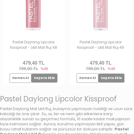
Pastel Daylong Lipcolor
Pastel Daylong Lipcolor
Kissproof - Likit Mat Ruj 48
Kissproof - Likit Mat Ruj 49
479,40
TL
479,40
TL
799,00 TL
799,00 TL
%40
%40
Hemen Al
Sepete Ekle
Hemen Al
Sepete Ekle
Pastel Daylong Lipcolor Kissproof
Pastel Daylong Mat Likit Ruj, bulaşma yapmayan özelliği ve uzun süre
kalıcılığı ile öne çıkar. Su, ısı, ter ve nem gibi etkenlere karşı
dayanıklılık sunan su geçirmez formülü, 10 saate kadar makyajınızın
taze kalmasını sağlar. Ayrıca, kurutma yapmayan likit yapısı, gün
boyu rahat kullanım sağlar ve pürüzsüz bir dokuya sahiptir.
Pastel