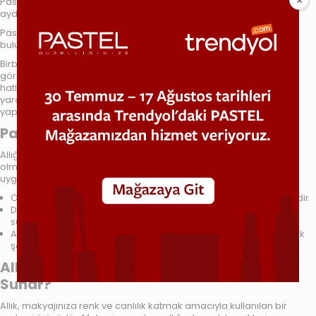
Pastel Terracotta allık, ışıltılı tonları ve ipeksi yapısıyla makyajınıza
aydınlık ve canlı bir görünüm kazandırır.
Pastel Terracotta allık,
birçok doğal toprak tonlarının bir arada
bulunduğu allık türüdür.
Birbirinden ışıltılı bu renkleri karıştırarak çok doğal ve aydınlık bir
görünüm elde edebilirsiniz. İçindeki ışıltılar sayesinde yüzünüzün
hatlarını ortaya çıkarıp daha genç bir görünüm kazanmanıza
yardımcı olur. Ayrıca, hafif ve ince yapısıyla cildinizde ağırlık
yapmadan uzun saatler makyajınıza eşlik eder.
Pastel Terracotta Allık Nasıl Kullanılır?
Allığınızın makyajınızla bütünleşmesi ve uzun süre kalıcılığa sahip
olması için doğru uygulama yapılması en önemli kıstastır. Doğru
uygulama adımlarına aşağıdan ulaşabilirsiniz.
Önce cildinizi güzelce temizleyip nemlendirmeniz gerekmektedir.
Daha iyi bir kalıcılık için makyaj bazı uygulayıp üzerine fondöten
sürmeniz de faydalı olacaktır.
Ardından allığı fırçanıza alıp elmacık kemiklerinizden başlayarak
şakağınıza doğru uygulamanız gerekiyor.
Allık Kullanımı Ciltte Nasıl Bir Görünüm
Sunar?
Allık, makyajınıza renk ve canlılık katmak amacıyla kullanılan bir