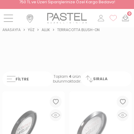
i
750 TL ve Üzeri Siparişlerinize Özel Kargo Bedava!
0
ANASAYFA
YÜZ
ALLIK
TERRACOTTA BLUSH-ON
Toplam
4
ürün
SIRALA
FILTRE
bulunmaktadır.