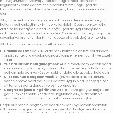
makyaj ürünüdür. Makyaj yaparken allığı elmacık kemiklerine
uygulayarak yanaklarınızı öne çıkarabilirsiniz. Doğru şekilde
kullanıldığında, allık cilde sağlıklı ve genç bir görünmesine destek
olur.
Allık, cilde renk katmanın yanı sıra cilt tonunu dengelemek ve yüz
hatlarını belirginleştirmek için de kullanılabilir. Doğru renkteki allık,
cildinize uyum sağladığında ve doğru şekilde uygulandığında,
cildinize canlılık ve aydınlık kazandırır. Özellikle hafif makyaj yapmayı
sevenler ve bronz tenliler için terracotta allık çok doğru bir tercihtir.
Allık kullanımı ciltte aşağıdaki etkileri sunabilir:
Canlılık ve tazelik:
Allık, cilde renk katmanın en hızlı yollarından
biridir. Yanaklara uygulandığında cildinize hemen canlılık ve tazelik
katar.
Yüz hatlarının belirginleşmesi:
Allık, elmacık kemiklerinin doğal
konturunu vurgulamaya yardımcı olur. Bu sayede yüz hatları daha
belirgin hale gelir ve yüzdeki şekiller daha dikkat çekici hale gelir.
Cilt tonunun dengelenmesi:
Doğru renkteki allık, cilt tonunu
dengelemeye yardımcı olur. Cildinize uygun bir allık seçtiğinizde,
cilt tonunuz daha dengeli ve eşit görünebilir.
Genç ve sağlıklı bir görünüm:
Allık, cildinize genç ve sağlıklı bir
görünüm kazandırır. Yanaklara uygulanan allık, cilde hafif bir
parlaklık katarak cildin daha canlı görünmesini sağlar.
Doğru allık rengini seçmek ve doğru şekilde uygulamak önemlidir.
Cilt tonunuza uygun bir renk seçmek ve allığı hafifçe ve dikkatlice