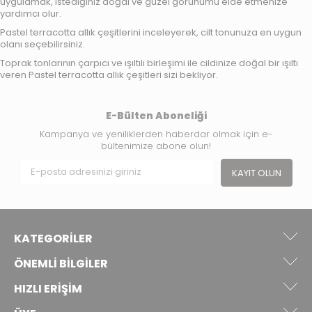
uygulamak, istediğiniz doğal ve güzel görünümü elde etmenize
yardımcı olur.
Pastel terracotta allık çeşitlerini inceleyerek, cilt tonunuza en uygun
olanı seçebilirsiniz.
Toprak tonlarının
çarpıcı ve ışıltılı birleşimi ile cildinize doğal bir ışıltı
veren
Pastel terracotta allık
çeşitleri sizi bekliyor.
E-Bülten Aboneliği
Kampanya ve yeniliklerden haberdar olmak için e-
bültenimize abone olun!
KAYIT OLUN
KATEGORILER
ÖNEMLI BILGILER
HIZLI ERIŞIM