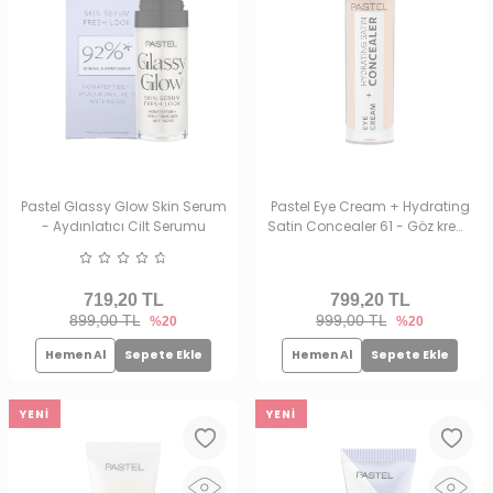
Pastel Glassy Glow Skin Serum
Pastel Eye Cream + Hydrating
- Aydınlatıcı Cilt Serumu
Satin Concealer 61 - Göz kremi
+ Göz Altı Kapatıcısı Vanilla
719,20
TL
799,20
TL
899,00 TL
999,00 TL
%20
%20
Hemen Al
Sepete Ekle
Hemen Al
Sepete Ekle
YENI
YENI