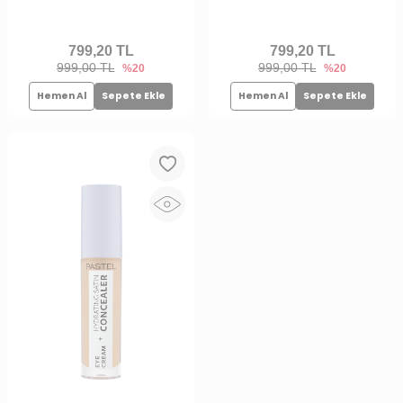
+ Göz Altı Kapatıcısı Milkshake
+ Göz Altı Kapatıcısı Honeybun
799,20
TL
799,20
TL
999,00 TL
999,00 TL
%20
%20
Hemen Al
Sepete Ekle
Hemen Al
Sepete Ekle