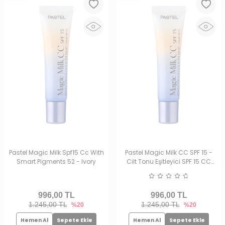
Pastel Magic Milk Spf15 Cc With
Pastel Magic Milk CC SPF 15 -
Smart Pigments 52 - Ivory
Cilt Tonu Eşitleyici SPF 15 CC
Krem 51 Medium Deep
996,00
TL
996,00
TL
1.245,00 TL
1.245,00 TL
%20
%20
Hemen Al
Sepete Ekle
Hemen Al
Sepete Ekle