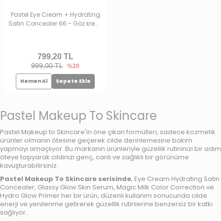
Pastel Eye Cream + Hydrating
Satin Concealer 66 - Göz kremi
+ Göz Altı Kapatıcısı Deep
Medium
799,20
TL
999,00 TL
%20
Hemen Al
Sepete Ekle
Pastel Makeup To Skincare
Pastel Makeup to Skincare'in öne çıkan formülleri, sadece kozmetik
ürünler olmanın ötesine geçerek cilde derinlemesine bakım
yapmayı amaçlıyor. Bu markanın ürünleriyle güzellik rutininizi bir adım
öteye taşıyarak cildinizi genç, canlı ve sağlıklı bir görünüme
kavuşturabilirsiniz.
Pastel Makeup To Skincare serisinde
, Eye Cream Hydrating Satin
Concealer, Glassy Glow Skin Serum, Magic Milk Color Correction ve
Hydro Glow Primer her bir ürün, düzenli kullanım sonucunda cilde
enerji ve yenilenme getirerek güzellik rutinlerine benzersiz bir katkı
sağlıyor.