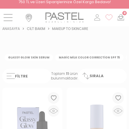
i
750 TL ve Üzeri Siparişlerinize Özel Kargo Bedava!
0
ANASAYFA
CILT BAKIM
MAKEUP TO SKINCARE
GLASSY GLOW SKIN SERUM
MAGIC MILK COLOR CORRECTION SPF 15
Toplam
11
ürün
SIRALA
FILTRE
bulunmaktadır.