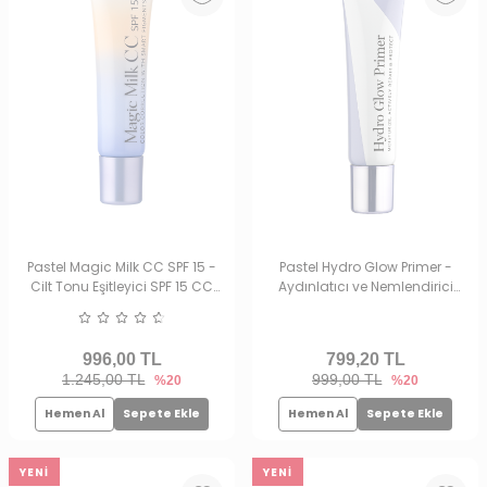
Pastel Magic Milk CC SPF 15 -
Pastel Hydro Glow Primer -
Cilt Tonu Eşitleyici SPF 15 CC
Aydınlatıcı ve Nemlendirici
Krem 50 Light Medium
Makyaj Bazı
996,00
TL
799,20
TL
1.245,00 TL
999,00 TL
%20
%20
Hemen Al
Sepete Ekle
Hemen Al
Sepete Ekle
YENI
YENI