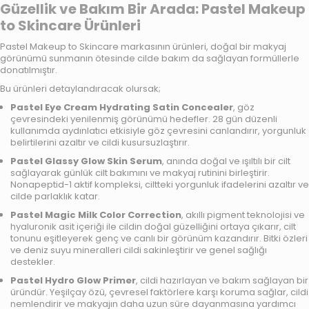
Güzellik ve Bakım Bir Arada: Pastel Makeup
to Skincare Ürünleri
Pastel Makeup to Skincare markasının ürünleri, doğal bir makyaj
görünümü sunmanın ötesinde cilde bakım da sağlayan formüllerle
donatılmıştır.
Bu ürünleri detaylandıracak olursak;
Pastel Eye Cream Hydrating Satin Concealer
, göz
çevresindeki yenilenmiş görünümü hedefler. 28 gün düzenli
kullanımda aydınlatıcı etkisiyle göz çevresini canlandırır, yorgunluk
belirtilerini azaltır ve cildi kusursuzlaştırır.
Pastel Glassy Glow Skin Serum
, anında doğal ve ışıltılı bir cilt
sağlayarak günlük cilt bakımını ve makyaj rutinini birleştirir.
Nonapeptid-1 aktif kompleksi, ciltteki yorgunluk ifadelerini azaltır ve
cilde parlaklık katar.
Pastel Magic Milk Color Correction
, akıllı pigment teknolojisi ve
hyaluronik asit içeriği ile cildin doğal güzelliğini ortaya çıkarır, cilt
tonunu eşitleyerek genç ve canlı bir görünüm kazandırır. Bitki özleri
ve deniz suyu mineralleri cildi sakinleştirir ve genel sağlığı
destekler.
Pastel Hydro Glow Primer
, cildi hazırlayan ve bakım sağlayan bir
üründür. Yeşilçay özü, çevresel faktörlere karşı koruma sağlar, cildi
nemlendirir ve makyajın daha uzun süre dayanmasına yardımcı