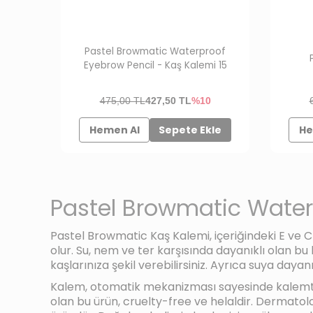
Pastel Browmatic Waterproof
Eyebrow Pencil - Kaş Kalemi 15
475,00 TL
427,50
TL
%10
Hemen Al
Sepete Ekle
He
Pastel Browmatic Water
Pastel Browmatic Kaş Kalemi, içeriğindeki E ve C 
olur. Su, nem ve ter karşısında dayanıklı olan bu k
kaşlarınıza şekil verebilirsiniz. Ayrıca suya day
Kalem, otomatik mekanizması sayesinde kalemtraş
olan bu ürün, cruelty-free ve helaldir. Dermatolo