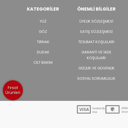
KATEGORILER
ÖNEMLI BILGILER
YÜZ
ÜYELIK SÖZLEŞMESI
GÖZ
SATIŞ SÖZLEŞMESI
TIRNAK
TESLIMAT KOŞULLARI
DUDAK
GARANTI VE İADE
KOŞULLARI
CİLT BAKIM
GIZLILIK VE GÜVENLIK
SOSYAL SORUMLULUK
Fırsat
Ürünleri