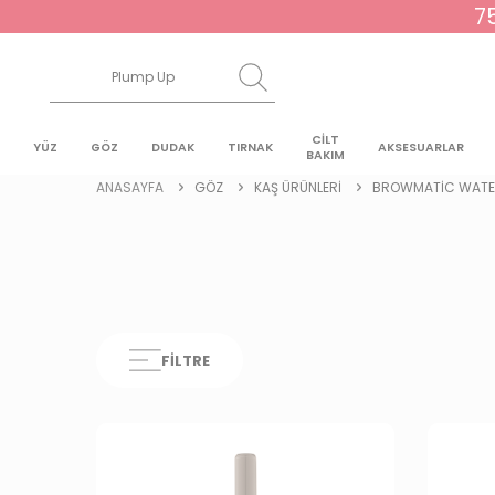
7
CİLT
YÜZ
GÖZ
DUDAK
TIRNAK
AKSESUARLAR
BAKIM
ANASAYFA
GÖZ
KAŞ ÜRÜNLERI
BROWMATIC WATER
FILTRE