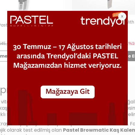
Pastel Single Tweezer Wıth
Pastel Duo Tweezers 10
09
645,00 TL
580,50
TL
%10
645,00 TL
580,50
TL
%1
men Al
Sepete Ekle
Hemen Al
Sepete E
proof Eyebrow Kaş Kalemi
vitaminleri ile kaşlarınıza özel bir besleme sunarak, doğa
aş kalemi, gün boyu etkisini korur. Özel eğimli ucu sayesind
anıklı formülü, kaşlarınızdaki boşlukları doldurarak daha be
a ihtiyaç duymaz, böylece pratik bir kullanım sunar. Far
jik olarak test edilmiş olan
Pastel Browmatic Kaş Kale