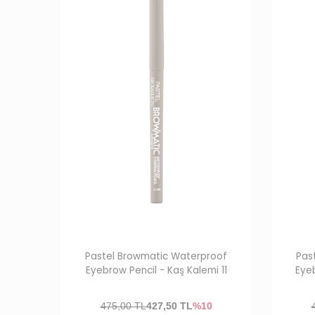
Pastel Browmatic Waterproof
Pas
Eyebrow Pencil - Kaş Kalemi 11
Eyeb
475,00 TL
427,50
TL
%10