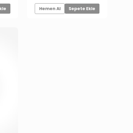
kle
Hemen Al
Sepete Ekle