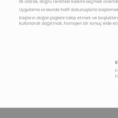
İlk olarak, doğru renkteki kalemi seçmek önemli
Uygulama sırasında hafif dokunuşlarla başlamak
Kaşların doğal çizgisini takip etmek ve boşlukla
kullanarak dağıtmak, homojen bir sonuç elde et
E
K
b