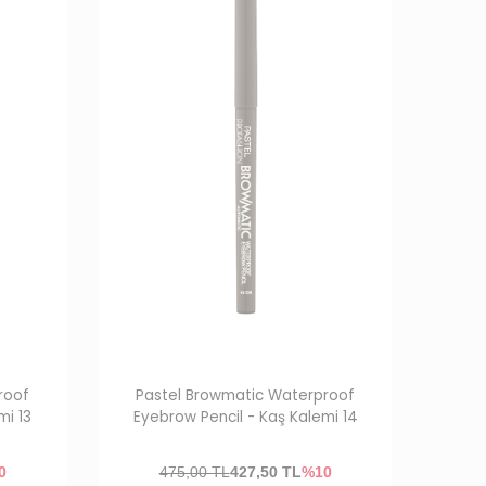
roof
Pastel Browmatic Waterproof
mi 13
Eyebrow Pencil - Kaş Kalemi 14
0
475,00 TL
427,50
TL
%10