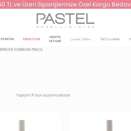
50 TL ve Üzeri Siparişlerinize Özel Kargo Bedav
HEDİYE
PARFÜM
FIRSATLAR
SETLERİ
PROOF EYEBROW PENCIL
Toplam
7
ürün bulunmaktadır.