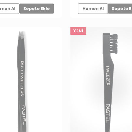
men Al
Sepete Ekle
Hemen Al
Sepete E
YENI