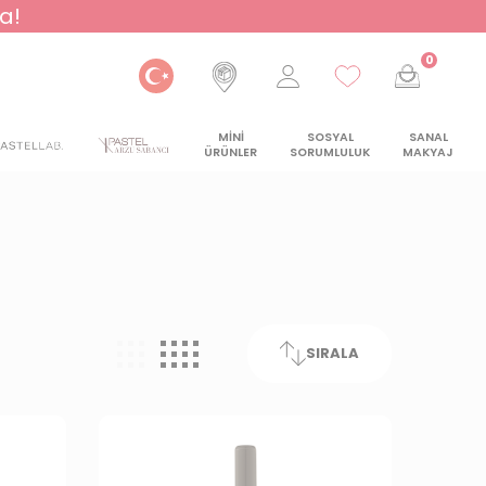
a!
0
MİNİ
SOSYAL
SANAL
ÜRÜNLER
SORUMLULUK
MAKYAJ
SIRALA