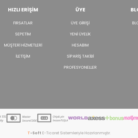
HIZLI ERIŞIM
ÜYE
BL
FIRSATLAR
ÜYE GIRIŞI
BL
SEPETIM
YENI ÜYELIK
MÜŞTERI HIZMETLERI
HESABIM
İLETIŞIM
SIPARIŞ TAKIBI
PROFESYONELLER
T
-Soft
E-Ticaret
Sistemleriyle Hazırlanmıştır.