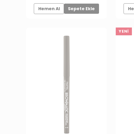
Hemen Al
Sepete Ekle
He
YENI