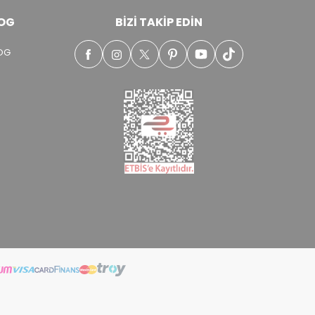
OG
BIZI TAKIP EDIN
OG