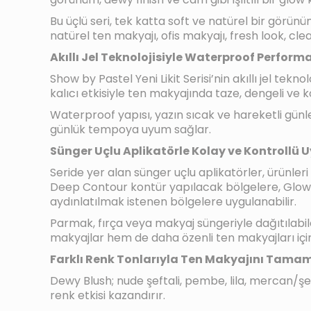
Bu üçlü seri, tek katta soft ve natürel bir görü
natürel ten makyajı, ofis makyajı, fresh look, cle
Akıllı Jel Teknolojisiyle Waterproof Perform
Show by Pastel Yeni Likit Serisi’nin akıllı jel te
kalıcı etkisiyle ten makyajında taze, dengeli ve 
Waterproof yapısı, yazın sıcak ve hareketli gü
günlük tempoya uyum sağlar.
Sünger Uçlu Aplikatörle Kolay ve Kontrollü
Seride yer alan sünger uçlu aplikatörler, ürünler
Deep Contour kontür yapılacak bölgelere, Glow Li
aydınlatılmak istenen bölgelere uygulanabilir.
Parmak, fırça veya makyaj süngeriyle dağıtılabile
makyajlar hem de daha özenli ten makyajları için
Farklı Renk Tonlarıyla Ten Makyajını Tamam
Dewy Blush; nude şeftali, pembe, lila, mercan/şef
renk etkisi kazandırır.