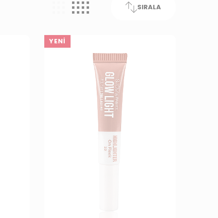
SIRALA
YENI