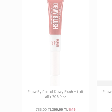
Show By Pastel Dewy Blush – Likit
Show 
Allık 706 Rizz
785,00 TL
399,99
TL
%49