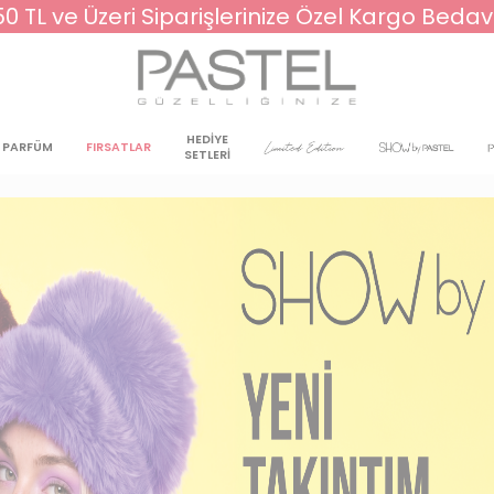
50 TL ve Üzeri Siparişlerinize Özel Kargo Bedav
HEDİYE
PARFÜM
FIRSATLAR
SETLERİ