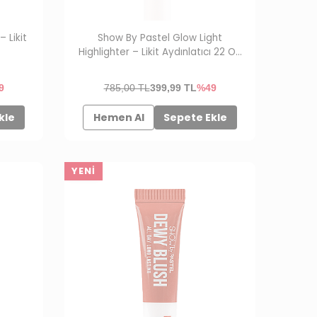
 Likit
Show By Pastel Glow Light
Highlighter – Likit Aydınlatıcı 22 On
Fleek
9
785,00 TL
399,99
TL
%49
kle
Hemen Al
Sepete Ekle
YENI