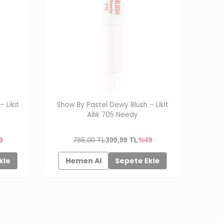
 Likit
Show By Pastel Dewy Blush – Likit
Allık 705 Needy
9
785,00 TL
399,99
TL
%49
kle
Hemen Al
Sepete Ekle