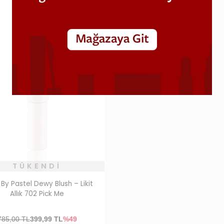
TÜKENDI
By Pastel Dewy Blush – Likit
Allık 702 Pick Me
785,00 TL
399,99
TL
%49