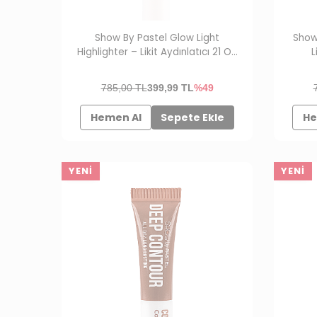
Show By Pastel Glow Light
Show
Highlighter – Likit Aydınlatıcı 21 On
L
Point
785,00 TL
399,99
TL
%49
Hemen Al
Sepete Ekle
He
YENI
YENI