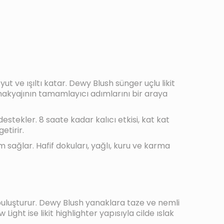
t ve ışıltı katar. Dewy Blush sünger uçlu likit
n makyajının tamamlayıcı adımlarını bir araya
estekler. 8 saate kadar kalıcı etkisi, kat kat
etirir.
 sağlar. Hafif dokuları, yağlı, kuru ve karma
e buluşturur. Dewy Blush yanaklara taze ve nemli
Light ise likit highlighter yapısıyla cilde ıslak