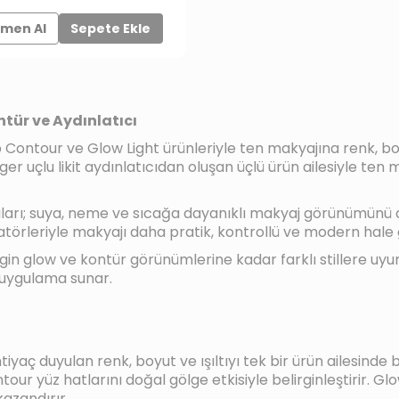
men Al
Sepete Ekle
Kontür ve Aydınlatıcı
p Contour ve Glow Light ürünleriyle ten makyajına renk, boyu
nger uçlu likit aydınlatıcıdan oluşan üçlü ürün ailesiyle te
yapıları; suya, neme ve sıcağa dayanıklı makyaj görünümünü d
atörleriyle makyajı daha pratik, kontrollü ve modern hale g
gin glow ve kontür görünümlerine kadar farklı stillere uyum
r uygulama sunar.
htiyaç duyulan renk, boyut ve ışıltıyı tek bir ürün ailesind
ur yüz hatlarını doğal gölge etkisiyle belirginleştirir. Glow 
kazandırır.