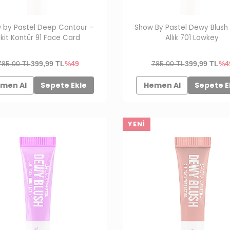
 by Pastel Deep Contour –
Show By Pastel Dewy Blush –
ikit Kontür 91 Face Card
Allık 701 Lowkey
785,00 TL
399,99
TL
%49
785,00 TL
399,99
TL
%4
men Al
Sepete Ekle
Hemen Al
Sepete E
YENI