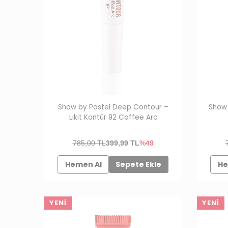
Show by Pastel Deep Contour –
Show 
Likit Kontür 92 Coffee Arc
785,00 TL
399,99
TL
%49
Hemen Al
Sepete Ekle
He
YENI
YENI