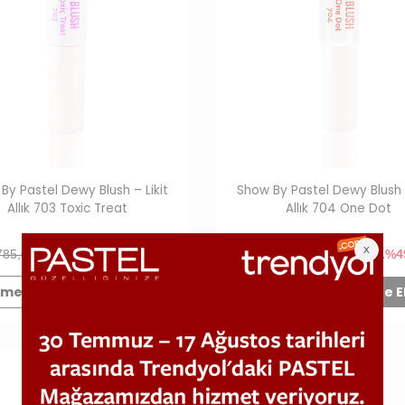
By Pastel Dewy Blush – Likit
Show By Pastel Dewy Blush –
Allık 703 Toxic Treat
Allık 704 One Dot
785,00 TL
399,99
TL
%49
785,00 TL
399,99
TL
%4
men Al
Sepete Ekle
Hemen Al
Sepete E