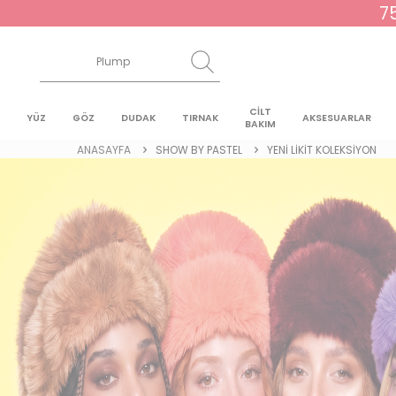
7
CİLT
YÜZ
GÖZ
DUDAK
TIRNAK
AKSESUARLAR
BAKIM
ANASAYFA
SHOW BY PASTEL
YENİ LİKİT KOLEKSİYON