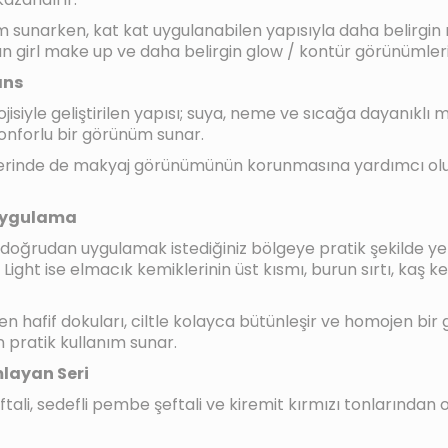
nüm sunarken, kat kat uygulanabilen yapısıyla daha belirgin
an girl make up ve daha belirgin glow / kontür görünümleri iç
ans
knolojisiyle geliştirilen yapısı; suya, neme ve sıcağa dayanı
konforlu bir görünüm sunar.
nlerinde de makyaj görünümünün korunmasına yardımcı olu
 Uygulama
i doğrudan uygulamak istediğiniz bölgeye pratik şekilde ye
ght ise elmacık kemiklerinin üst kısmı, burun sırtı, kaş k
n hafif dokuları, ciltle kolayca bütünleşir ve homojen bir
 pratik kullanım sunar.
layan Seri
tali, sedefli pembe şeftali ve kiremit kırmızı tonlarından