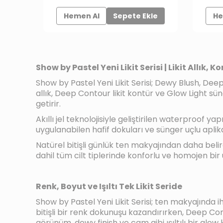
Hemen Al
Sepete Ekle
He
Show by Pastel Yeni Likit Serisi | Likit Allık, 
Show by Pastel Yeni Likit Serisi; Dewy Blush, Dee
allık, Deep Contour likit kontür ve Glow Light sü
getirir.
Akıllı jel teknolojisiyle geliştirilen waterproof 
uygulanabilen hafif dokuları ve sünger uçlu aplik
Natürel bitişli günlük ten makyajından daha belir
dahil tüm cilt tiplerinde konforlu ve homojen bi
Renk, Boyut ve Işıltı Tek Likit Seride
Show by Pastel Yeni Likit Serisi; ten makyajında i
bitişli bir renk dokunuşu kazandırırken, Deep Conto
görünüm, dewy finish ve cam gibi ışıltılı bir glow 