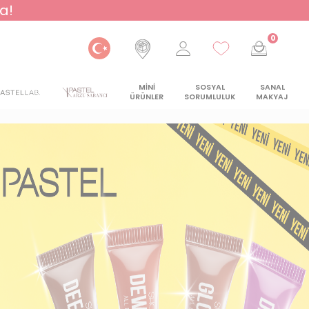
a!
0
MİNİ
SOSYAL
SANAL
ÜRÜNLER
SORUMLULUK
MAKYAJ