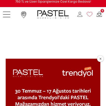
i
750 TL ve Üzeri Siparişlerinize Özel Kargo Bedava!
0