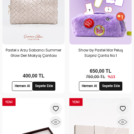
Pastel x Arzu Sabancı Summer
Show by Pastel Mor Peluş
Glow Deri Makyaj Çantası
Sürpriz Çanta No:1
650,00
TL
400,00
TL
750,00 TL
%13
Hemen Al
Sepete Ekle
Hemen Al
Sepete Ekle
YENI
YENI