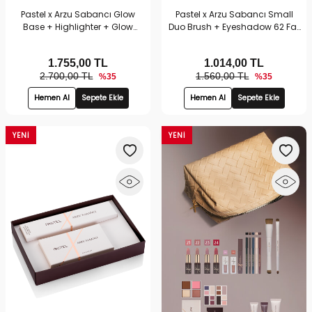
Pastel x Arzu Sabancı Glow
Pastel x Arzu Sabancı Small
Base + Highlighter + Glow
Duo Brush + Eyeshadow 62 Far
Liquid Eyeshadow 300 | Işıltılı
Seti | Far & Çift Taraflı Fırça Seti
Makyaj Seti
1.755,00
TL
1.014,00
TL
2.700,00 TL
1.560,00 TL
%35
%35
Hemen Al
Sepete Ekle
Hemen Al
Sepete Ekle
YENI
YENI