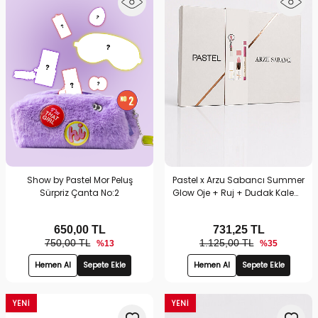
Show by Pastel Mor Peluş
Pastel x Arzu Sabancı Summer
Sürpriz Çanta No:2
Glow Oje + Ruj + Dudak Kalemi
+ Anahtarlık Seti No2 | Hediyelik
Makyaj Setleri
650,00
TL
731,25
TL
750,00 TL
1.125,00 TL
%13
%35
Hemen Al
Sepete Ekle
Hemen Al
Sepete Ekle
YENI
YENI