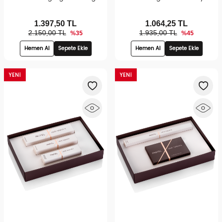
Duo Brush | Bronz & Aydınlık Ten
Brightener | Göz Makyajı Seti
Makyajı Seti
1.397,50
TL
1.064,25
TL
2.150,00 TL
1.935,00 TL
%35
%45
Hemen Al
Sepete Ekle
Hemen Al
Sepete Ekle
YENI
YENI