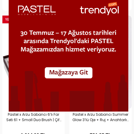
Hemen Al
Sepete Ekle
Hemen Al
Sepete Ekle
YENI
YENI
Pastel x Arzu Sabancı 6’lı Far
Pastel x Arzu Sabancı Summer
Seti 61 + Small Duo Brush | Çift
Glow 3’lü Oje + Ruj + Anahtarlık
Taraflı Fırça & Far Seti
Seti No2 | Hediyelik Makyaj
Setleri