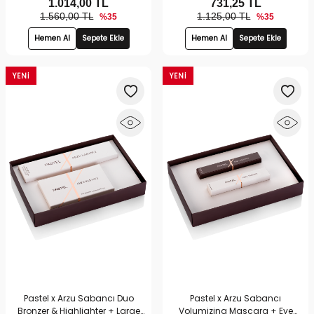
1.014,00
TL
731,25
TL
1.560,00 TL
1.125,00 TL
%35
%35
Hemen Al
Sepete Ekle
Hemen Al
Sepete Ekle
YENI
YENI
Pastel x Arzu Sabancı Duo
Pastel x Arzu Sabancı
Bronzer & Highlighter + Large
Volumizing Mascara + Eye