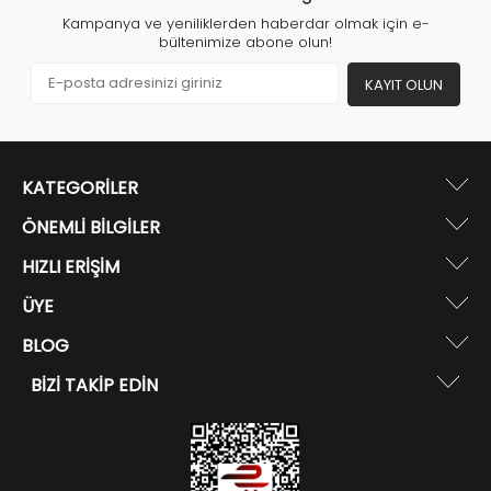
Kampanya ve yeniliklerden haberdar olmak için e-
bültenimize abone olun!
KAYIT OLUN
KATEGORILER
ÖNEMLI BILGILER
HIZLI ERIŞIM
ÜYE
BLOG
BIZI TAKIP EDIN