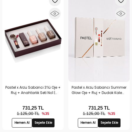
Pastel x Arzu Sabancı 3’lü Oje +
Pastel x Arzu Sabancı Summer
Ruj + Anahtarlık Seti No1 |
Glow Oje + Ruj + Dudak Kalemi
Hediyelik Makyaj Setleri
+ Anahtarlık Seti No3 | Hediyelik
Makyaj Setleri
731,25
TL
731,25
TL
1.125,00 TL
1.125,00 TL
%35
%35
Hemen Al
Sepete Ekle
Hemen Al
Sepete Ekle