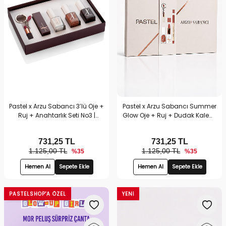
Pastel x Arzu Sabancı 3’lü Oje +
Pastel x Arzu Sabancı Summer
Ruj + Anahtarlık Seti No3 |
Glow Oje + Ruj + Dudak Kalemi
Hediyelik Makyaj Setleri
+ Anahtarlık Seti No1 | Hediyelik
Makyaj Setleri
731,25
TL
731,25
TL
1.125,00 TL
1.125,00 TL
%35
%35
Hemen Al
Sepete Ekle
Hemen Al
Sepete Ekle
YENI
PASTELSHOP'A ÖZEL
YENI