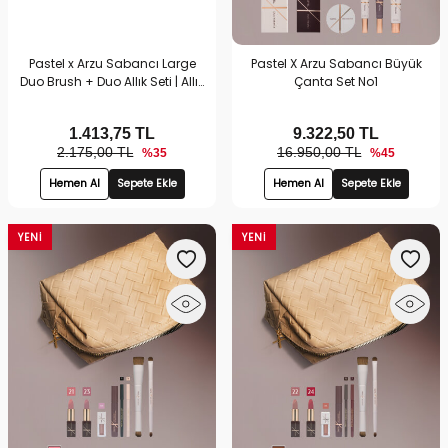
Pastel x Arzu Sabancı Large
Pastel X Arzu Sabancı Büyük
Duo Brush + Duo Allık Seti | Allık
Çanta Set No1
& Çift Taraflı Fırça Seti
1.413,75
TL
9.322,50
TL
2.175,00 TL
16.950,00 TL
%35
%45
Hemen Al
Sepete Ekle
Hemen Al
Sepete Ekle
YENI
YENI