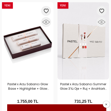
YENI
YENI
Pastel x Arzu Sabancı Glow
Pastel x Arzu Sabancı Summer
Base + Highlighter + Glow
Glow 3’lü Oje + Ruj + Anahtarlık
Liquid Eyeshadow 301 | Işıltılı
Seti No1 | Hediyelik Makyaj
Makyaj Seti
Setleri
1.755,00
TL
731,25
TL
2.700,00 TL
1.125,00 TL
%35
%35