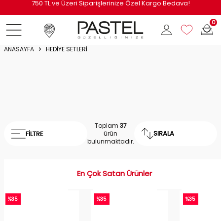
1250 TL ve üzeri alışverişe Pastel x Arzu Sabancı Summer Glow Deri
Makyaj Çantası Hediye!
0
ANASAYFA
HEDİYE SETLERİ
Toplam
37
SIRALA
FILTRE
ürün
bulunmaktadır.