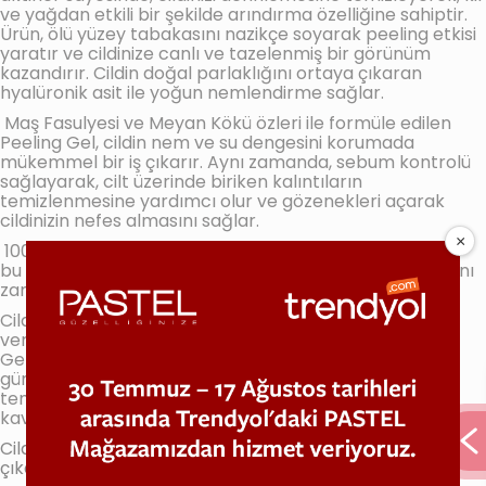
ve yağdan etkili bir şekilde arındırma özelliğine sahiptir.
Ürün, ölü yüzey tabakasını nazikçe soyarak peeling etkisi
yaratır ve cildinize canlı ve tazelenmiş bir görünüm
kazandırır. Cildin doğal parlaklığını ortaya çıkaran
hyalüronik asit ile yoğun nemlendirme sağlar.
Maş Fasulyesi ve Meyan Kökü özleri ile formüle edilen
Peeling Gel, cildin nem ve su dengesini korumada
mükemmel bir iş çıkarır. Aynı zamanda, sebum kontrolü
sağlayarak, cilt üzerinde biriken kalıntıların
temizlenmesine yardımcı olur ve gözenekleri açarak
cildinizin nefes almasını sağlar.
100 ml'lik pratik ambalajı ile kolayca kullanabileceğiniz
bu ürün, cildinizin ihtiyaç duyduğu bakımı sağlarken, aynı
zamanda uzun süreli kullanım imkanı sunar.
Cildinize derinlemesine bir bakım ve yenilenme fırsatı
veren bu ürün, her cilt tipine uygun bir çözüm sunar.
Gerek günlük bakımınızda gerekse özel bakım
günlerinizde, cildinizi nemlendirirken aynı zamanda
temizleyerek, parlak ve sağlıklı bir görünüme
kavuşmanızı sağlar.
Cildinizin doğal dengesini koruyarak güzelliğinizi ön plana
çıkarmanıza yardımcı olur.