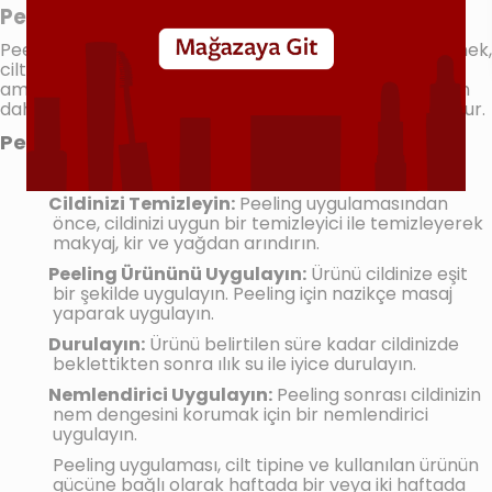
Peeling Nedir? Nasıl Kullanılır?
Peeling, cildin üst tabakasındaki ölü hücreleri temizlemek,
cilt yüzeyini yenilemek ve cilt sağlığını iyileştirmek
amacıyla yapılan bir cilt bakım işlemidir. Bu işlem, cildin
daha canlı, pürüzsüz ve genç görünmesine yardımcı olur.
Peeling Nasıl Kullanılır?
Cildinizi Temizleyin:
Peeling uygulamasından
önce, cildinizi uygun bir temizleyici ile temizleyerek
makyaj, kir ve yağdan arındırın.
Peeling Ürününü Uygulayın:
Ürünü cildinize eşit
bir şekilde uygulayın. Peeling için nazikçe masaj
yaparak uygulayın.
Durulayın:
Ürünü belirtilen süre kadar cildinizde
beklettikten sonra ılık su ile iyice durulayın.
Nemlendirici Uygulayın:
Peeling sonrası cildinizin
nem dengesini korumak için bir nemlendirici
uygulayın.
Peeling uygulaması, cilt tipine ve kullanılan ürünün
gücüne bağlı olarak haftada bir veya iki haftada