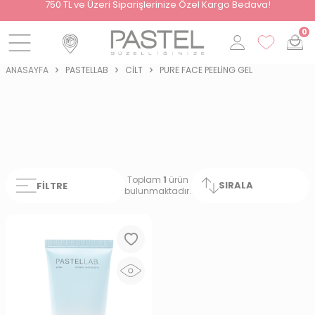
i
750 TL ve Üzeri Siparişlerinize Özel Kargo Bedava!
0
ANASAYFA
PASTELLAB
CILT
PURE FACE PEELING GEL
Toplam
1
ürün
SIRALA
FILTRE
bulunmaktadır.