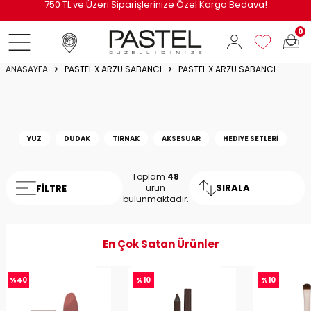
i
750 TL ve Üzeri Siparişlerinize Özel Kargo Bedava!
0
ANASAYFA
PASTEL X ARZU SABANCI
PASTEL X ARZU SABANCI
YUZ
DUDAK
TIRNAK
AKSESUAR
HEDİYE SETLERİ
Toplam
48
SIRALA
FILTRE
ürün
bulunmaktadır.