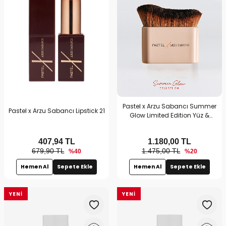
Pastel x Arzu Sabancı Summer
Pastel x Arzu Sabancı Lipstick 21
Glow Limited Edition Yüz &
Vücut Fırçası
407,94
TL
1.180,00
TL
679,90 TL
1.475,00 TL
%40
%20
Hemen Al
Sepete Ekle
Hemen Al
Sepete Ekle
YENI
YENI