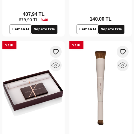
407,94
TL
140,00
TL
679,90 TL
%40
Hemen Al
Sepete Ekle
Hemen Al
Sepete Ekle
YENI
YENI