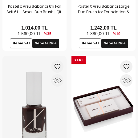
Pastel x Arzu Sabancı 6’lı Far
Pastel X Arzu Sabancı Large
Seti 61 + Small Duo Brush | Çift
Duo Brush for Foundation &
Taraflı Fırça & Far Seti
Concealer
1.014,00
TL
1.242,00
TL
1.560,00 TL
1.380,00 TL
%35
%10
Hemen Al
Sepete Ekle
Hemen Al
Sepete Ekle
YENI