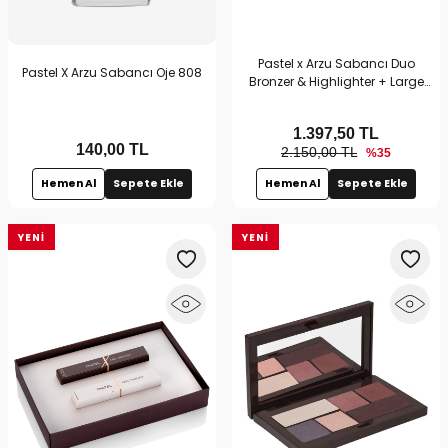
Pastel x Arzu Sabancı Duo
Pastel X Arzu Sabancı Oje 808
Bronzer & Highlighter + Large
Duo Brush | Bronz & Aydınlık Ten
Makyajı Seti
1.397,50
TL
140,00
TL
2.150,00 TL
%35
Hemen Al
Sepete Ekle
Hemen Al
Sepete Ekle
YENI
YENI