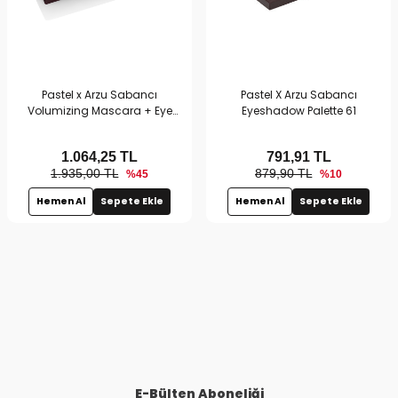
Pastel x Arzu Sabancı
Pastel X Arzu Sabancı
Volumizing Mascara + Eye
Eyeshadow Palette 61
Brightener | Göz Makyajı Seti
1.064,25
TL
791,91
TL
1.935,00 TL
879,90 TL
%45
%10
Hemen Al
Sepete Ekle
Hemen Al
Sepete Ekle
E-Bülten Aboneliği