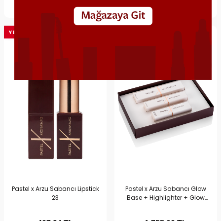
Hemen Al
Sepete Ekle
Hemen Al
Sepete Ekle
YENI
YENI
Pastel x Arzu Sabancı Lipstick
Pastel x Arzu Sabancı Glow
23
Base + Highlighter + Glow
Liquid Eyeshadow 301 | Işıltılı
Makyaj Seti