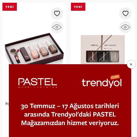
YENI
YENI
Pastel x Arzu Sabancı 3’lü Oje +
Pastel X Arzu Sabancı Oje Set 3
Ruj + Anahtarlık Seti No1 |
Hediyelik Makyaj Setleri
731,25
TL
404,91
TL
1.125,00 TL
449,90 TL
%35
%10