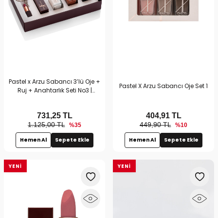
Pastel x Arzu Sabancı 3’lü Oje +
Pastel X Arzu Sabancı Oje Set 1
Ruj + Anahtarlık Seti No3 |
Hediyelik Makyaj Setleri
731,25
TL
404,91
TL
1.125,00 TL
449,90 TL
%35
%10
Hemen Al
Sepete Ekle
Hemen Al
Sepete Ekle
YENI
YENI