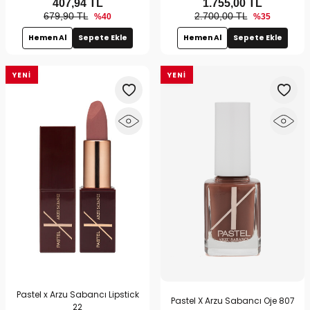
407,94
TL
1.755,00
TL
679,90 TL
2.700,00 TL
%40
%35
Hemen Al
Sepete Ekle
Hemen Al
Sepete Ekle
YENI
YENI
Pastel x Arzu Sabancı Lipstick
Pastel X Arzu Sabancı Oje 807
22