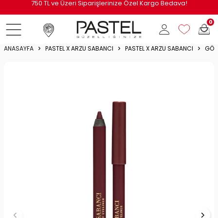
i
750 TL ve Üzeri Siparişlerinize Özel Kargo Bedava!
0
ANASAYFA
PASTEL X ARZU SABANCI
PASTEL X ARZU SABANCI
GÖZ