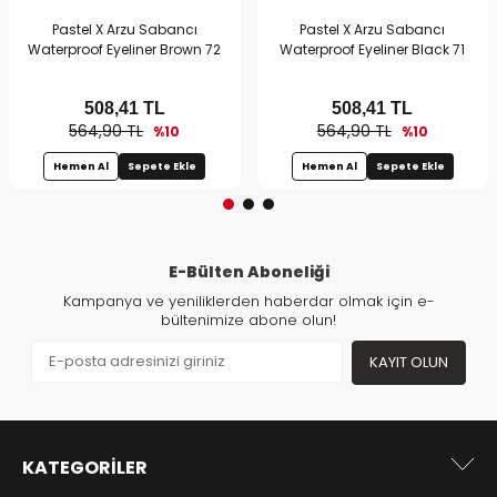
Pastel X Arzu Sabancı
Pastel X Arzu Sabancı
Waterproof Eyeliner Brown 72
Waterproof Eyeliner Black 71
508,41
TL
508,41
TL
564,90 TL
564,90 TL
%10
%10
Hemen Al
Sepete Ekle
Hemen Al
Sepete Ekle
E-Bülten Aboneliği
Kampanya ve yeniliklerden haberdar olmak için e-
bültenimize abone olun!
KAYIT OLUN
KATEGORILER