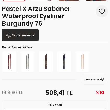
Pastel X Arzu Sabancı
Waterproof Eyeliner
Burgundy 75
Canlı Deneme
Renk Seçenekleri
TÜM RENKLER
508,41
TL
564,90
TL
%10
Tükendi