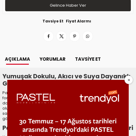
Gelince Haber Ver
Tavsiye Et
Fiyat Alarmı
AÇIKLAMA
YORUMLAR
TAVSIYE ET
Yumuşak Dokulu, Akıcı ve Suya Dayanıklı
Göz Kalemi
Pastel x Arzu Sabancı Göz Kalemi, yumuşak yapısı ve akıcı
formülüyle göz makyajında zahmetsiz bir uygulama sunar. Tek
dokunuşta yoğun renk verir, kolayca dağılmadan net çizgiler
oluşturur. Suya dayanıklı formülü sayesinde ter, nem ve uzun
saatlere karşı dayanıklılığını kaybetmez. Gün boyu ilk andaki net
görünümünü korur.
Pastel x Arzu Sabancı Göz Kalemi Renkleri