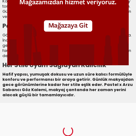
Koleksiyonda yer alan Black, Brown, Dark Blue, Nude ve Burgundy
tonlarıyla her stile uygun göz makyajı görünümleri oluşturabilirsin.
Günlük makyajda doğal tonları, gece makyajında ise daha yoğun
ve dikkat çekici renkleri tercih edebilirsin.
Pastel Göz Kalemi Nasıl Kullanılır?
Göz kapağı üzerine, kirpik diplerinden başlayarak nazikçe uygula.
İnce bir çizgiyle doğal bir görünüm oluşturabilir veya birkaç kat
geçerek daha yoğun bir etki elde edebilirsin. Pastel göz kalemi,
farla karıştırılarak dumanlı göz makyajı görünümü elde etmek için
de idealdir.
Her Stile Uyum Sağlayan Kalıcılık
Hafif yapısı, yumuşak dokusu ve uzun süre kalıcı formülüyle
konforu ve performansı bir araya getirir. Günlük makyajdan
gece görünümlerine kadar her stile eşlik eder. Pastel x Arzu
Sabancı Göz Kalemi, makyaj çantanda her zaman yerini
alacak güçlü bir tamamlayıcıdır.