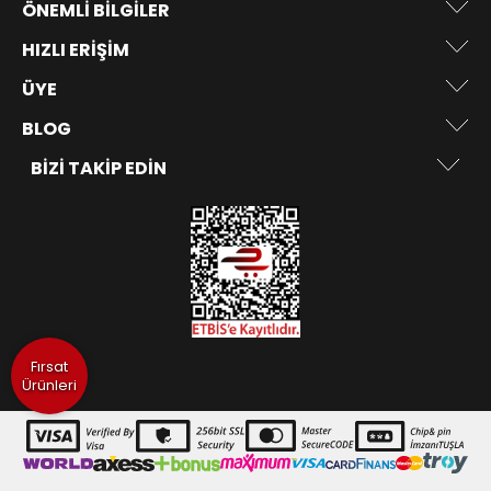
ÖNEMLI BILGILER
HIZLI ERIŞIM
ÜYE
BLOG
BIZI TAKIP EDIN
Fırsat
Ürünleri