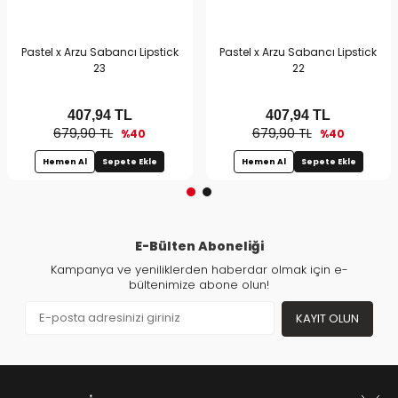
Pastel x Arzu Sabancı Lipstick
Pastel x Arzu Sabancı Lipstick
23
22
407,94
TL
407,94
TL
679,90 TL
679,90 TL
%40
%40
Hemen Al
Sepete Ekle
Hemen Al
Sepete Ekle
E-Bülten Aboneliği
Kampanya ve yeniliklerden haberdar olmak için e-
bültenimize abone olun!
KAYIT OLUN