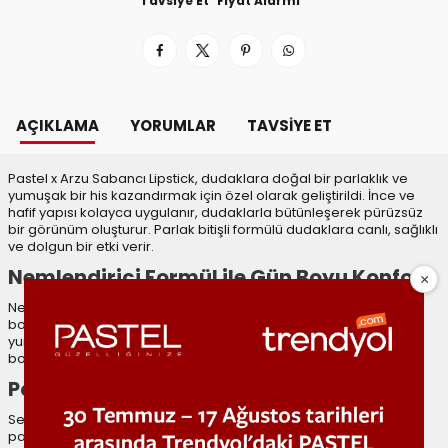
Tavsiye Et
Fiyat Alarmı
AÇIKLAMA
YORUMLAR
TAVSIYE ET
Pastel x Arzu Sabancı Lipstick, dudaklara doğal bir parlaklık ve
yumuşak bir his kazandırmak için özel olarak geliştirildi. İnce ve
hafif yapısı kolayca uygulanır, dudaklarla bütünleşerek pürüzsüz
bir görünüm oluşturur. Parlak bitişli formülü dudaklara canlı, sağlıklı
ve dolgun bir etki verir.
Nemlendirici Formül ile Gün Boyu Konfor
Nem tutucu bileşenlerle zenginleştirilen formülü, dudakların gün
boyu nemli kalmasını sağlar. Kurumayı önler, dudak yüzeyini
yumuşatır ve pürüzsüz bir bitiş sunar. Hafif yapısı sayesinde gün
boyu konforlu bir kullanım deneyimi yaşatır.
Pastel x Arzu Sabancı Lipstick Renkleri
Seride yer alan dört özel ton, koleksiyonun zarif ve modern renk
paletini yansıtır.