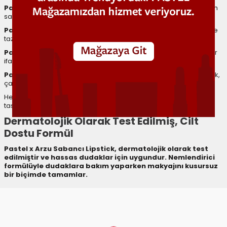
Pastel x Arzu Sabancı Ruj No 21:
Zamansız, her makyajla uyum
sağlayan sofistike bir tonudur.
Pastel x Arzu Sabancı Ruj No 22:
Günlük makyajlarda doğal ve
taze bir görünüm sunar.
Pastel x Arzu Sabancı Ruj No 23:
Feminen, zarif ve romantik bir
ifade kazandırır.
Pastel x Arzu Sabancı Ruj No 24:
Özel günler ve davetlerde şık,
çarpıcı ve güçlü bir duruş sağlar.
Her ton, farklı tarzlara ve cilt tonlarına uyum sağlayacak şekilde
tasarlanmıştır.
Dermatolojik Olarak Test Edilmiş, Cilt
Dostu Formül
Pastel x Arzu Sabancı Lipstick, dermatolojik olarak test
edilmiştir ve hassas dudaklar için uygundur. Nemlendirici
formülüyle dudaklara bakım yaparken makyajını kusursuz
bir biçimde tamamlar.