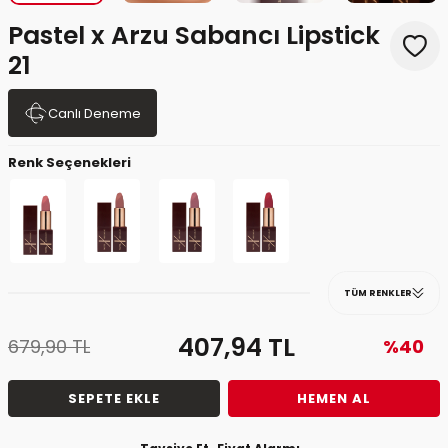
Pastel x Arzu Sabancı Lipstick
21
Canlı Deneme
Renk Seçenekleri
TÜM RENKLER
407,94
TL
679,90
TL
%40
SEPETE EKLE
HEMEN AL