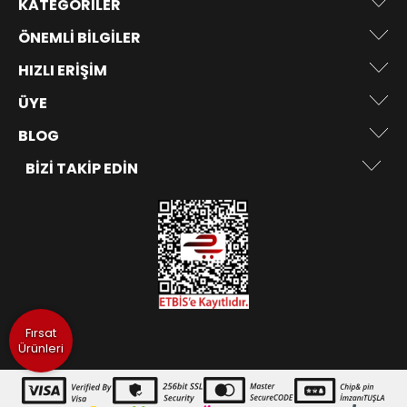
KATEGORILER
ÖNEMLI BILGILER
HIZLI ERIŞIM
ÜYE
BLOG
BIZI TAKIP EDIN
Fırsat
Ürünleri