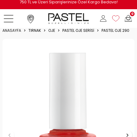
i
750 TL ve Üzeri Siparişlerinize Özel Kargo Bedava!
0
ANASAYFA
TIRNAK
OJE
PASTEL OJE SERISI
PASTEL OJE 290