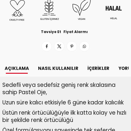
Tavsiye Et
Fiyat Alarmı
AÇIKLAMA
NASIL KULLANILIR
İÇERIKLER
YORU
Sedefli veya sedefsiz geniş renk skalasına
sahip Pastel Oje,
Uzun süre kalıcı etkisiyle 6 güne kadar kalıcılık
Üstün renk örtücülüğüyle ilk katta kolay ve hızlı
bir şekilde renk örtücülüğü
Özel formülasyonu sayesinde tek seferde