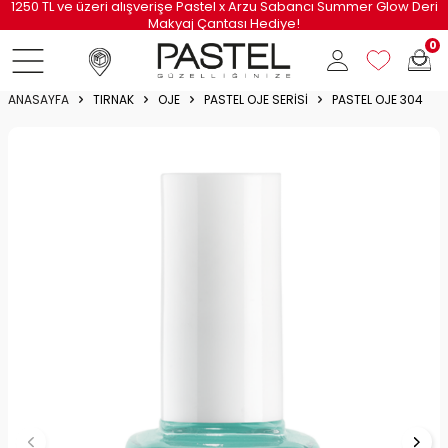
1250 TL ve üzeri alışverişe Pastel x Arzu Sabancı Summer Glow Deri
Makyaj Çantası Hediye!
0
ANASAYFA
TIRNAK
OJE
PASTEL OJE SERISI
PASTEL OJE 304