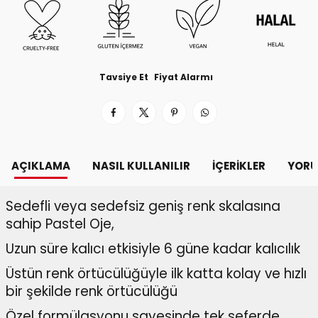
Tavsiye Et
Fiyat Alarmı
AÇIKLAMA
NASIL KULLANILIR
İÇERIKLER
YORU
Sedefli veya sedefsiz geniş renk skalasına
sahip Pastel Oje,
Uzun süre kalıcı etkisiyle 6 güne kadar kalıcılık
Üstün renk örtücülüğüyle ilk katta kolay ve hızlı
bir şekilde renk örtücülüğü
Özel formülasyonu sayesinde tek seferde