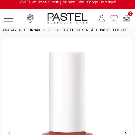
i
750 TL ve Üzeri Siparişlerinize Özel Kargo Bedava!
0
ANASAYFA
TIRNAK
OJE
PASTEL OJE SERISI
PASTEL OJE 103