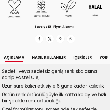
Tavsiye Et
Fiyat Alarmı
AÇIKLAMA
NASIL KULLANILIR
İÇERIKLER
YORU
Sedefli veya sedefsiz geniş renk skalasına
sahip Pastel Oje,
Uzun süre kalıcı etkisiyle 6 güne kadar kalıcılık
Üstün renk örtücülüğüyle ilk katta kolay ve hızlı
bir şekilde renk örtücülüğü
Özel formülasyonu sayesinde tek seferde