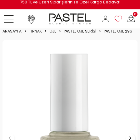
i
750 TL ve Üzeri Siparişlerinize Özel Kargo Bedava!
0
ANASAYFA
TIRNAK
OJE
PASTEL OJE SERISI
PASTEL OJE 296