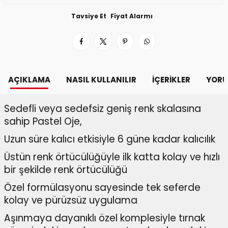
Tavsiye Et
Fiyat Alarmı
AÇIKLAMA
NASIL KULLANILIR
İÇERIKLER
YORU
Sedefli veya sedefsiz geniş renk skalasına
sahip Pastel Oje,
Uzun süre kalıcı etkisiyle 6 güne kadar kalıcılık
Üstün renk örtücülüğüyle ilk katta kolay ve hızlı
bir şekilde renk örtücülüğü
Özel formülasyonu sayesinde tek seferde
kolay ve pürüzsüz uygulama
Aşınmaya dayanıklı özel komplesiyle tırnak