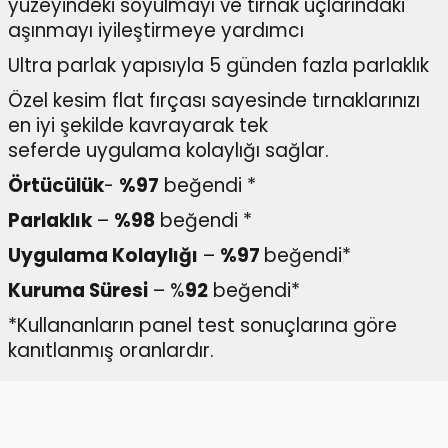
yüzeyindeki soyulmayı ve tırnak uçlarındaki
aşınmayı iyileştirmeye yardımcı
Ultra parlak yapısıyla 5 günden fazla parlaklık
Özel kesim flat fırçası sayesinde tırnaklarınızı
en iyi şekilde kavrayarak tek
seferde uygulama kolaylığı sağlar.
Örtücülük
-
%97
beğendi *
Parlaklık
–
%98
beğendi *
Uygulama Kolaylığı
–
%97
beğendi*
Kuruma Süresi
– %
92
beğendi*
*Kullananların panel test sonuçlarına göre
kanıtlanmış oranlardır.