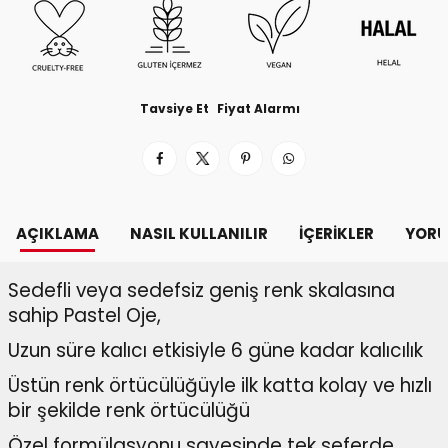
Tavsiye Et
Fiyat Alarmı
AÇIKLAMA
NASIL KULLANILIR
İÇERIKLER
YORU
Sedefli veya sedefsiz geniş renk skalasına
sahip Pastel Oje,
Uzun süre kalıcı etkisiyle 6 güne kadar kalıcılık
Üstün renk örtücülüğüyle ilk katta kolay ve hızlı
bir şekilde renk örtücülüğü
Özel formülasyonu sayesinde tek seferde