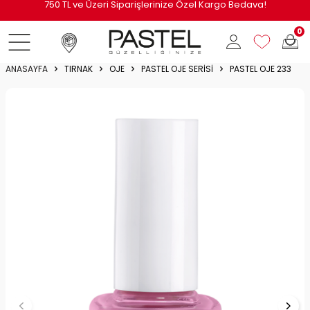
i
750 TL ve Üzeri Siparişlerinize Özel Kargo Bedava!
0
ANASAYFA
TIRNAK
OJE
PASTEL OJE SERISI
PASTEL OJE 233