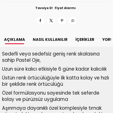
Tavsiye Et
Fiyat Alarmı
AÇIKLAMA
NASIL KULLANILIR
İÇERIKLER
YORU
Sedefli veya sedefsiz geniş renk skalasına
sahip Pastel Oje,
Uzun süre kalıcı etkisiyle 6 güne kadar kalıcılık
Üstün renk örtücülüğüyle ilk katta kolay ve hızlı
bir şekilde renk örtücülüğü
Özel formülasyonu sayesinde tek seferde
kolay ve pürüzsüz uygulama
Aşınmaya dayanıklı özel komplesiyle tırnak