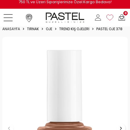
i
750 TL ve Üzeri Siparişlerinize Özel Kargo Bedava!
0
ANASAYFA
TIRNAK
OJE
TREND KIŞ OJELERI
PASTEL OJE 378