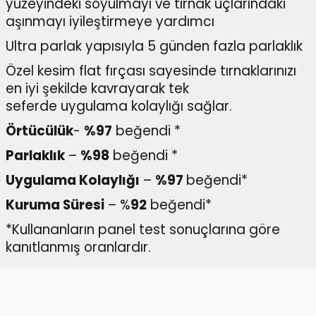
yüzeyindeki soyulmayı ve tırnak uçlarındaki
aşınmayı iyileştirmeye yardımcı
Ultra parlak yapısıyla 5 günden fazla parlaklık
Özel kesim flat fırçası sayesinde tırnaklarınızı
en iyi şekilde kavrayarak tek
seferde uygulama kolaylığı sağlar.
Örtücülük
-
%97
beğendi *
Parlaklık
–
%98
beğendi *
Uygulama Kolaylığı
–
%97
beğendi*
Kuruma Süresi
– %
92
beğendi*
*Kullananların panel test sonuçlarına göre
kanıtlanmış oranlardır.