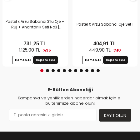
Pastel x Arzu Sabancı 3’lü Oje +
Pastel X Arzu Sabancı Oje Set 1
Ruj + Anahtarlık Seti No3 |
Hediyelik Makyaj Setleri
731,25
TL
404,91
TL
1.125,00 TL
449,90 TL
%35
%10
Hemen Al
Sepete Ekle
Hemen Al
Sepete Ekle
E-Bülten Aboneliği
Kampanya ve yeniliklerden haberdar olmak için e-
bültenimize abone olun!
KAYIT OLUN