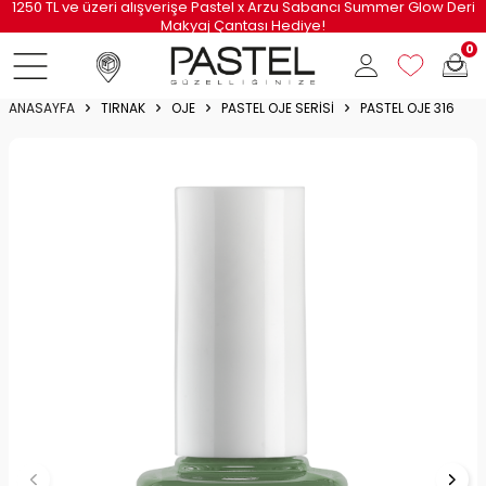
cı Summer Glow Deri
750 TL ve Üzeri Siparişlerinize Özel Kargo
0
ANASAYFA
TIRNAK
OJE
PASTEL OJE SERISI
PASTEL OJE 316