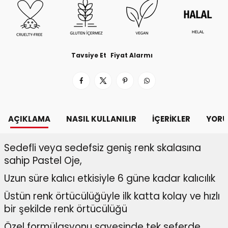
Tavsiye Et
Fiyat Alarmı
AÇIKLAMA
NASIL KULLANILIR
İÇERIKLER
YORU
Sedefli veya sedefsiz geniş renk skalasına
sahip Pastel Oje,
Uzun süre kalıcı etkisiyle 6 güne kadar kalıcılık
Üstün renk örtücülüğüyle ilk katta kolay ve hızlı
bir şekilde renk örtücülüğü
Özel formülasyonu sayesinde tek seferde