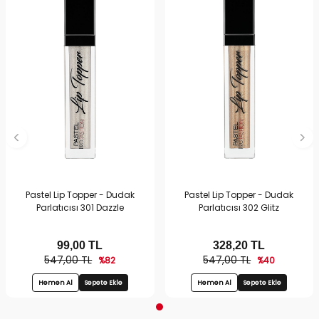
Pastel Lip Topper - Dudak
Pastel Lip Topper - Dudak
Parlatıcısı 301 Dazzle
Parlatıcısı 302 Glitz
99,00
TL
328,20
TL
547,00 TL
547,00 TL
%82
%40
Hemen Al
Sepete Ekle
Hemen Al
Sepete Ekle