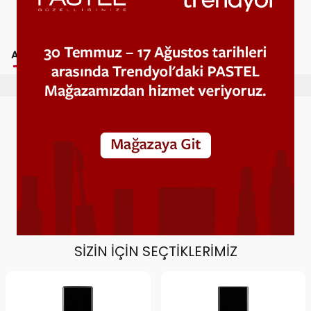
AÇIKLAMA
YORUMLAR
TAVSIYE ET
SIZIN İÇIN SEÇTIKLERIMIZ