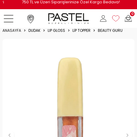
i
750 TL ve Üzeri Siparişlerinize Özel Kargo Bedava!
0
ANASAYFA
DUDAK
LIP GLOSS
LIP TOPPER
BEAUTY GURU