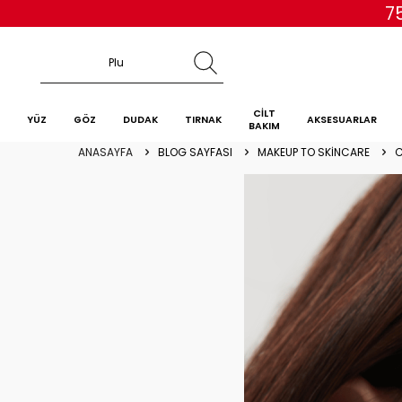
7
CİLT
YÜZ
GÖZ
DUDAK
TIRNAK
AKSESUARLAR
BAKIM
ANASAYFA
BLOG SAYFASI
MAKEUP TO SKINCARE
C