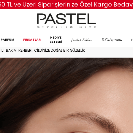
50 TL ve Üzeri Siparişlerinize Özel Kargo Bedav
HEDİYE
PARFÜM
FIRSATLAR
SETLERİ
ILT BAKIMI REHBERI: CILDINIZE DOĞAL BIR GÜZELLIK