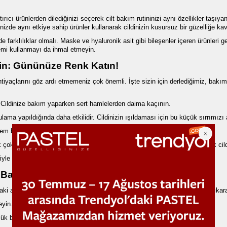
tırıcı ürünlerden dilediğinizi seçerek cilt bakım rutininizi aynı özellikler taşı
nizde aynı etkiye sahip ürünler kullanarak cildinizin kusursuz bir güzelliğe ka
 farklılıklar olmalı. Maske ve hyaluronik asit gibi bileşenler içeren ürünleri g
emi kullanmayı da ihmal etmeyin.
irin: Gününüze Renk Katın!
 ihtiyaçlarını göz ardı etmemeniz çok önemli. İşte sizin için derlediğimiz, bakım
n. Cildinize bakım yaparken sert hamlelerden daima kaçının.
rulama yapıldığında daha etkilidir. Cildinizin ışıldaması için bu küçük sırrımızı
 nem banyosu yapın. Güzelliğinizi
nemlendirici
seçenekleriyle canlandırın.
 çok önemli. Güneş koruyucu içeren nemlendirici seçeneklerini kullanarak cild
yle cildinizi yenileyin.
 Bakımı Önerileri: Güzelliğinizi Ortaya Çıkarın
ki adımları atlamadan bakım yaparak cildinizin doğal güzelliğini ortaya çıkarab
eyin.
çük bir bölgede test edin.