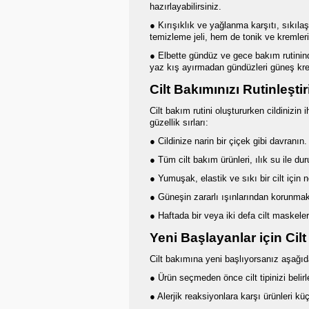
hazırlayabilirsiniz.
● Kırışıklık ve yağlanma karşıtı, sıkılaş
temizleme jeli, hem de tonik ve kremleri
● Elbette gündüz ve gece bakım rutininde
yaz kış ayırmadan gündüzleri güneş kr
Cilt Bakımınızı Rutinleşt
Cilt bakım rutini oluştururken cildinizin
güzellik sırları:
● Cildinize narin bir çiçek gibi davranı
● Tüm cilt bakım ürünleri, ılık su ile du
● Yumuşak, elastik ve sıkı bir cilt için
● Güneşin zararlı ışınlarından korunmak
● Haftada bir veya iki defa cilt maskeleri
Yeni Başlayanlar için Cilt
Cilt bakımına yeni başlıyorsanız aşağıda
● Ürün seçmeden önce cilt tipinizi belirl
● Alerjik reaksiyonlara karşı ürünleri kü