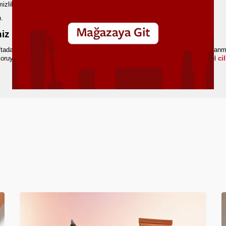
izliktir. Makyajla uyumayın.
n.
niz Ferahlasın!
ftada iki defa peeling uygulaması ve günde iki defa yüz temizleme jeli kullanm
koruyucu sıralamasından şaşmamak gerekir. Siz de bakım rutininizi Pastel
ci