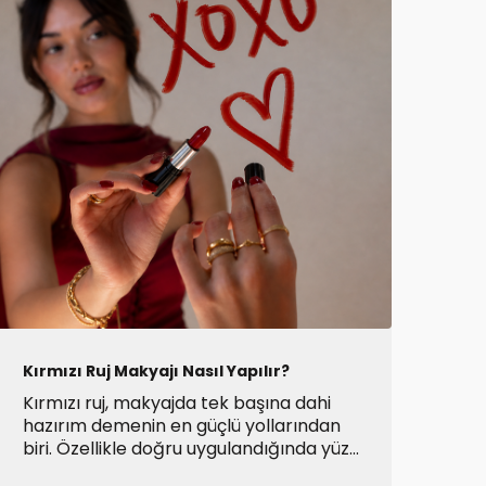
Kırmızı Ruj Makyajı Nasıl Yapılır?
Yük
Kus
Kırmızı ruj, makyajda tek başına dahi
Kus
hazırım demenin en güçlü yollarından
zam
biri. Özellikle doğru uygulandığında yüz
sivi
hatlarını belirginleştirir, makyaja