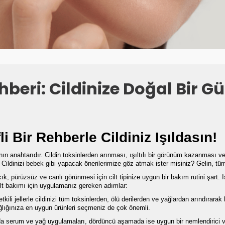
hberi: Cildinize Doğal Bir Gü
li Bir Rehberle Cildiniz Işıldasın!
anın anahtarıdır. Cildin toksinlerden arınması, ışıltılı bir görünüm kazanması v
r. Cildinizi bebek gibi yapacak önerilerimize göz atmak ister misiniz? Gelin, tüm
, pürüzsüz ve canlı görünmesi için cilt tipinize uygun bir bakım rutini şart. 
 cilt bakımı için uygulamanız gereken adımlar:
kili jellerle cildinizi tüm toksinlerden, ölü derilerden ve yağlardan arındırarak
ğlığınıza en uygun ürünleri seçmeniz de çok önemli.
 serum ve yağ uygulamaları, dördüncü aşamada ise uygun bir nemlendirici ve