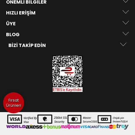
ÖNEMLI BILGILER
HIZLI ERIŞIM
ÜYE
BLOG
BIZI TAKIP EDIN
Fırsat
Ürünleri