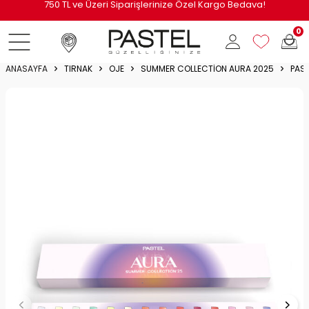
i
750 TL ve Üzeri Siparişlerinize Özel Kargo Bedava!
0
ANASAYFA
TIRNAK
OJE
SUMMER COLLECTION AURA 2025
PAST