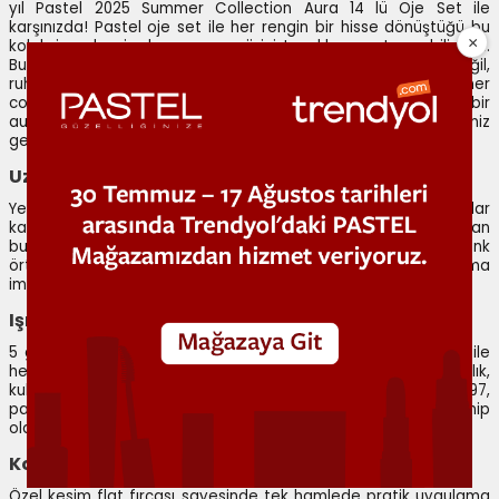
yıl Pastel 2025 Summer Collection Aura 14 lü Oje Set ile
karşınızda! Pastel oje set ile her rengin bir hisse dönüştüğü bu
koleksiyonda, siz de yazın enerjisini tırnaklarınıza taşıyabilirsiniz.
Bu sete özel formüller ve renkler, sadece tırnaklarınıza değil,
ruhunuza da hitap ediyor. Pastel, bu yeni seti ile 2025 summer
collection trendlerini belirliyor ve tırnaklarınıza bambaşka bir
aura katıyor. İşte bu harika renkli oje seti hakkında bilmeniz
gereken her şey!
Uzun Süre Kalıcı ve Etkili Formül
Yeni Pastel aura setinde yer alan oje seçenekleri, 6 güne kadar
kalıcılık sağlıyor. Özel formülü ile dayanıklı bir yapıya sahip olan
bu ojeler, ilk katta etkili sonuçlar veriyor ve üstün renk
örtücülüğü sunuyor. Tek seferde kolay ve pürüzsüz uygulama
imkanı sunan set, aşınmaya karşı da dirençli.
Işıltılı ve Parlak
5 günden fazla ultra parlak görünüm sağlayan aura oje set ile
her tırnağınızda güneşin ışıltısını hissedeceksiniz. Bu parlaklık,
kullanıcılar tarafından da çok beğeniliyor. Örtücülük oranı %97,
parlaklık %98 ve uygulama kolaylığı %97 beğeni oranına sahip
olan ojeler, göz alıcı bir görünüm sunuyor.
Kolay ve Pratik Uygulama
Özel kesim flat fırçası sayesinde tek hamlede pratik uygulama