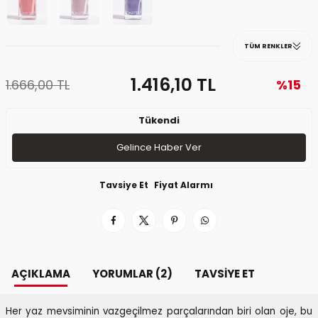
TÜM RENKLER
1.416,10
TL
1.666,00
TL
%15
Tükendi
Gelince Haber Ver
Tavsiye Et
Fiyat Alarmı
AÇIKLAMA
YORUMLAR (2)
TAVSIYE ET
Her yaz mevsiminin vazgeçilmez parçalarından biri olan oje, bu