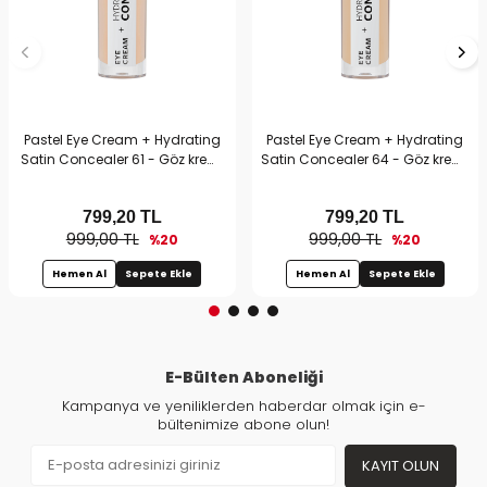
Pastel Eye Cream + Hydrating
Pastel Eye Cream + Hydrating
Satin Concealer 61 - Göz kremi
Satin Concealer 64 - Göz kremi
+ Göz Altı Kapatıcısı Vanilla
+ Göz Altı Kapatıcısı Medium
Light
799,20
TL
799,20
TL
999,00 TL
999,00 TL
%20
%20
Hemen Al
Sepete Ekle
Hemen Al
Sepete Ekle
E-Bülten Aboneliği
Kampanya ve yeniliklerden haberdar olmak için e-
bültenimize abone olun!
KAYIT OLUN