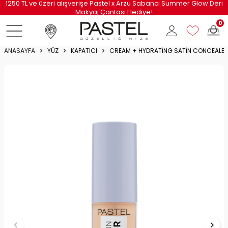
1250 TL ve üzeri alışverişe Pastel x Arzu Sabancı Summer Glow Deri
Makyaj Çantası Hediye!
0
ANASAYFA
YÜZ
KAPATICI
CREAM + HYDRATING SATIN CONCEALE