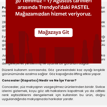
Pastel Eye Cream Hydrating Satin Concealer
, doğal bir
makyaj görünümü sunarken, aynı anda cildinize de bakım yapan
ve tek bir üründen birden fazla fayda sunar.
28 gün düzenli kullanım sonunda göz çevresinin daha aydınlık
göründüğünü ve göz çevresindeki yorgunluk belirtilerinin
azaldığını gözlemleyeceksiniz.
Eye cream + hydrating satin concealer formülündeki aktif içeriği
düzenli kullanımda ciltte daha kusursuz ve daha bakımlı bir
görünüm sağlar. Beyaz çiçek özlü ve betain bileşenli formülü
sayesinde 24 saate kadar nemlendirir ve bakım yapar.
Jumbo aplikatörü sayesinde kolay uygulama sağlar. Koyu halka
ve yorgunluk görünümünü gizleyip ciltteki renk eşitsizliğini
dengeleyerek yenilenmiş ve aydınlık bir görünüm sağlar.
Düzenli kullanım sonrasında; Göz çevresindeki kaz ayağı kırışıklık
görünümünde azalma sağlar. Göz kapağında lifting etkisi yapar.
Concealer (Kapatıcı) Nedir ve Ne İşe Yarar?
Concealer, yüz makyajının vazgeçilmez ürünlerinden biridir. Sivilce
izlerini gizlemek, koyu göz altı halkalarını kapatmak ya da ciltteki
renk eşitsizliklerini dengelemek için kullanılan bu ürün, doğru
uygulandığında makyajınızda harikalar yaratır.