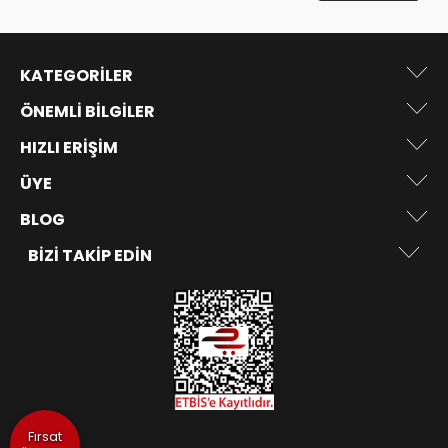
KATEGORILER
ÖNEMLI BILGILER
HIZLI ERIŞIM
ÜYE
BLOG
BIZI TAKIP EDIN
Fırsat