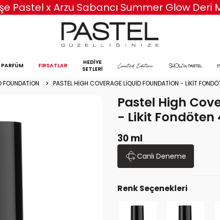
50 TL ve Üzeri Siparişlerinize Özel Kargo Beda
HEDİYE
PARFÜM
FIRSATLAR
SETLERİ
D FOUNDATION
PASTEL HIGH COVERAGE LIQUID FOUNDATION - LIKIT FONDÖ
Pastel High Cov
- Likit Fondöten
30 ml
Canlı Deneme
Renk Seçenekleri