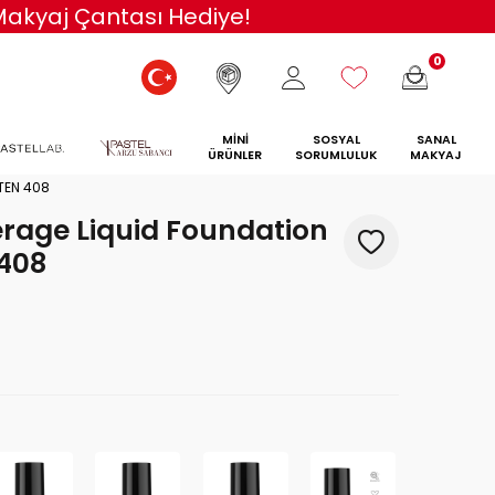
va!
0
MİNİ
SOSYAL
SANAL
ÜRÜNLER
SORUMLULUK
MAKYAJ
TEN 408
erage Liquid Foundation
 408