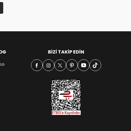
OG
BIZI TAKIP EDIN
OG