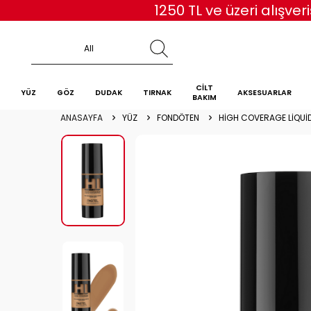
7
CİLT
YÜZ
GÖZ
DUDAK
TIRNAK
AKSESUARLAR
BAKIM
ANASAYFA
YÜZ
FONDÖTEN
HIGH COVERAGE LIQUI