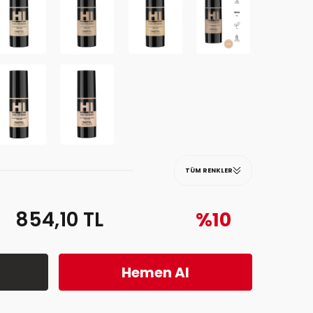
TÜM RENKLER
854,10
TL
%10
Hemen Al