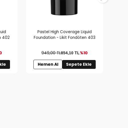
uid
Pastel High Coverage Liquid
Pa
n 402
Foundation - Likit Fondöten 403
Foun
0
949,00 TL
%10
854,10
TL
kle
Hemen Al
Sepete Ekle
H