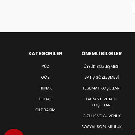
KATEGORILER
ÖNEMLI BILGILER
YÜZ
ÜYELIK SÖZLEŞMESI
GÖZ
SATIŞ SÖZLEŞMESI
TIRNAK
TESLIMAT KOŞULLARI
DUDAK
GARANTI VE İADE
KOŞULLARI
CİLT BAKIM
GIZLILIK VE GÜVENLIK
SOSYAL SORUMLULUK