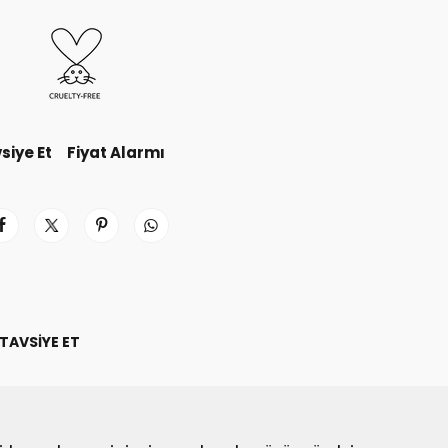
siye Et
Fiyat Alarmı
TAVSIYE ET