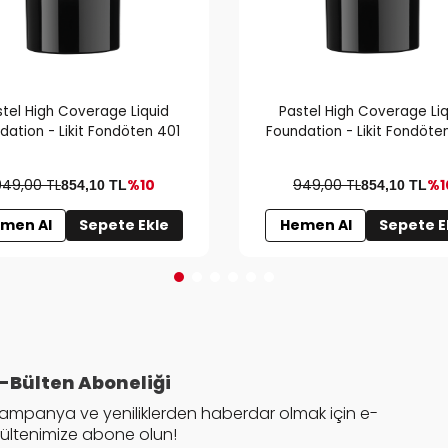
stel High Coverage Liquid
Pastel High Coverage Liq
dation - Likit Fondöten 401
Foundation - Likit Fondöte
949,00 TL
%10
949,00 TL
%1
854,10
TL
854,10
TL
men Al
Sepete Ekle
Hemen Al
Sepete E
-Bülten Aboneliği
ampanya ve yeniliklerden haberdar olmak için e-
ültenimize abone olun!