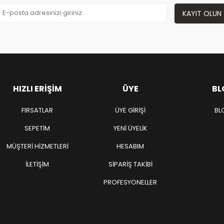
KAYIT OLUN
HIZLI ERIŞIM
ÜYE
BL
FIRSATLAR
ÜYE GIRIŞI
BL
SEPETIM
YENI ÜYELIK
MÜŞTERI HIZMETLERI
HESABIM
İLETIŞIM
SIPARIŞ TAKIBI
PROFESYONELLER