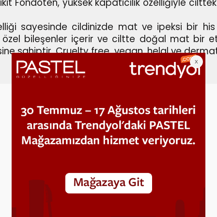
t Fondöten, yüksek kapatıcılık özelliğiyle ciltte
iği sayesinde cildinizde mat ve ipeksi bir his b
el bileşenler içerir ve ciltte doğal mat bir etk
ine sahiptir.
Cruelty free, vegan, helal ve dermat