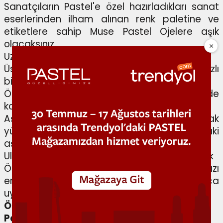
Sanatçıların Pastel'e özel hazırladıkları sanat
eserlerinden ilham alınan renk paletine ve
etiketlere sahip Muse Pastel Ojelere aşık
olacaksınız.
Uzun süre kalıcı etkisiyle 6 güne kadar kalıcılık
Üstün renk örtücülüğüyle ilk katta kolay ve hızlı
bir şekilde renk örtücülüğü
Özel formülasyonu sayesinde tek seferde
kolay ve pürüzsüz uygulama
Aşınmaya dayanıklı özel komplesiyle tırnak
yüzeyindeki soyulmayı ve tırnak uçlarındaki
aşınmayı iyileştirmeye yardımcı
Ultra parlak yapısıyla 5 günden fazla parlaklık
Özel kesim flat fırçası sayesinde tırnaklarınızı
en iyi şekilde kavrayarak tek seferde kolayca
uygulama
Örtücülük
-
%97
beğendi *
Parlaklık
–
%98
beğendi *