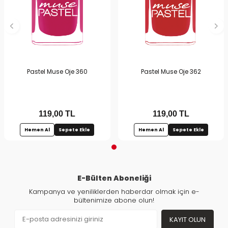
Pastel Muse Oje 360
Pastel Muse Oje 362
119,00
TL
119,00
TL
Hemen Al
Sepete Ekle
Hemen Al
Sepete Ekle
E-Bülten Aboneliği
Kampanya ve yeniliklerden haberdar olmak için e-
bültenimize abone olun!
KAYIT OLUN