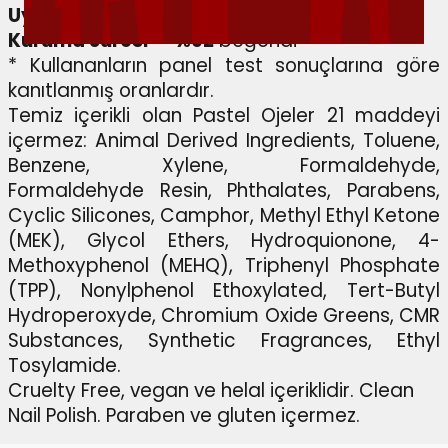
Uygulama Kolaylığı
–
%97
beğendi*
Kuruma Süresi
–
%92
beğendi*
* Kullananların panel test sonuçlarına göre
kanıtlanmış oranlardır.
Temiz içerikli olan Pastel Ojeler 21 maddeyi
içermez: Animal Derived Ingredients, Toluene,
Benzene, Xylene, Formaldehyde,
Formaldehyde Resin, Phthalates, Parabens,
Cyclic Silicones, Camphor, Methyl Ethyl Ketone
(MEK), Glycol Ethers, Hydroquionone, 4-
Methoxyphenol (MEHQ), Triphenyl Phosphate
(TPP), Nonylphenol Ethoxylated, Tert-Butyl
Hydroperoxyde, Chromium Oxide Greens, CMR
Substances, Synthetic Fragrances, Ethyl
Tosylamide.
Cruelty Free, vegan ve helal içeriklidir. Clean
Nail Polish. Paraben ve gluten içermez.