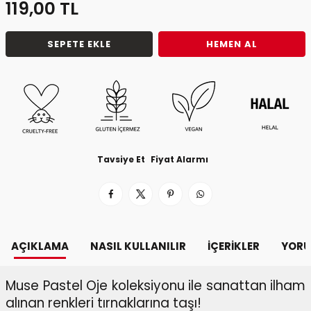
119,00
TL
SEPETE EKLE
HEMEN AL
Tavsiye Et
Fiyat Alarmı
AÇIKLAMA
NASIL KULLANILIR
İÇERIKLER
YORU
Muse Pastel Oje koleksiyonu ile sanattan ilham
alınan renkleri tırnaklarına taşı!