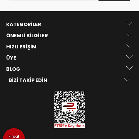
KATEGORILER
ÖNEMLI BILGILER
HIZLI ERIŞIM
ÜYE
BLOG
BIZI TAKIP EDIN
Fırsat