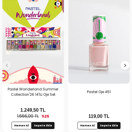
Pastel Wonderland Summer
Pastel Oje 451
Collection'26 14'lü Oje Set
1.249,50
TL
1.666,00 TL
%25
119,00
TL
Hemen Al
Sepete Ekle
Hemen Al
Sepete Ekle