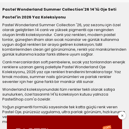
Pastel Wonderland Summer Collection'26 14'lü Oje Seti
Pastel'in 2026 Yaz Koleksiyonu
Pastel Wonderland Summer Collection '26, yaz sezonu için özel
olarak geliştirilen 14 canlı ve yüksek pigmentli oje renginden
oluşan limitli koleksiyondur. Canlı yaz renkleri, modern pastel
tonlar, güneşten ilham alan sıcak nüanslar ve günlük kullanıma
uygun doğal renkleri bir araya getiren koleksiyon; tatil
kombinlerinden clean girl görünümüne, renkli yaz manikürlerinden
günlük kullanıma kadar farklı stillere uyum sağlar.
Canlı mercanlardan soft pembelere, sıcak yaz tonlarından enerjik
renklere uzanan geniş paletiyle Pastel Wonderland Oje
Koleksiyonu, 2026 yaz oje renkleri trendlerini tırnaklara taşır. Yaz
tırnak modası, summer nails görünümleri ve parlak renkler
sevenler için her güne farklı bir manikür stili sunar.
Wonderland koleksiyonundaki tüm renkler tekli olarak satışa
sunulurken, özel tasarımlı 14'lü koleksiyon kutusu yalnızca
PastelShop.com'a özeldir.
Yoğun pigmentli formülü sayesinde tek katta güçlü renk veren
Pastel Oje; pürüzsüz uygulama, ultra parlak görünüm, hızlı kuruma
ve 6 güne kadar kalıcılık özellikleriyle yaz boyunca kusursuz
manikür görünümünü destekler.