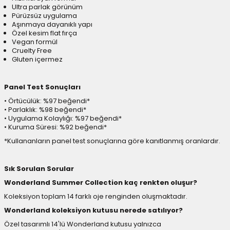
Ultra parlak görünüm
Pürüzsüz uygulama
Aşınmaya dayanıklı yapı
Özel kesim flat fırça
Vegan formül
Cruelty Free
Gluten içermez
Panel Test Sonuçları
• Örtücülük: %97 beğendi*
• Parlaklık: %98 beğendi*
• Uygulama Kolaylığı: %97 beğendi*
• Kuruma Süresi: %92 beğendi*
*Kullananların panel test sonuçlarına göre kanıtlanmış oranlardır.
Sık Sorulan Sorular
Wonderland Summer Collection kaç renkten oluşur?
Koleksiyon toplam 14 farklı oje renginden oluşmaktadır.
Wonderland koleksiyon kutusu nerede satılıyor?
Özel tasarımlı 14'lü Wonderland kutusu yalnızca