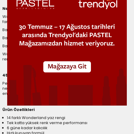
Neden Wonderland?
Wonderland, tek bir renk hikayesine bağlı kalmak yerine yazın
farklı ruh hallerini bir araya getirir.
Bazı günler doğal ve sade...
Bazı günler enerjik ve dikkat çekici...
Bazı günler ise güneşten ilham alan sıcak tonlarla dolu...
Wonderland tam da bu nedenle 14 farklı karaktere sahip yaz
renginden oluşur.
456 Pembe Mercan Oje
Pembe ve mercan tonlarının sıcak birleşimiyle tırnaklara canlı,
neşeli ve yazlık bir görünüm kazandırır. Güneşten ilham alan
enerjik manikürler için ideal bir yaz ojesidir.
Ürün Özellikleri
14 farklı Wonderland yaz rengi
Tek katta yüksek renk verme performansı
6 güne kadar kalıcılık
Hızlı kuruyan formül