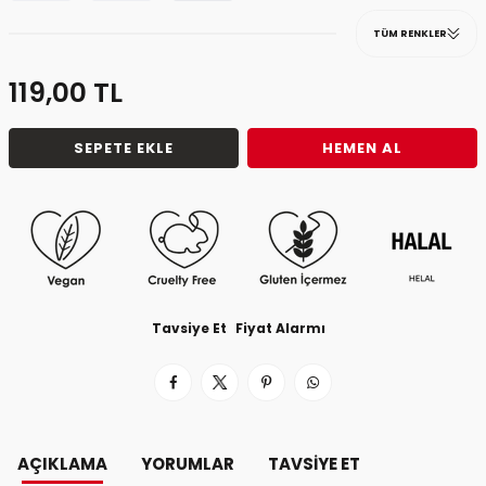
TÜM RENKLER
119,00
TL
SEPETE EKLE
HEMEN AL
Tavsiye Et
Fiyat Alarmı
AÇIKLAMA
YORUMLAR
TAVSIYE ET