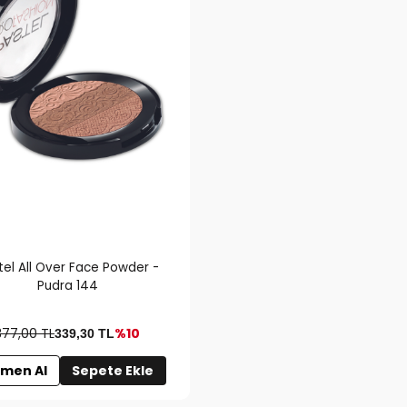
tel All Over Face Powder -
Pudra 144
377,00 TL
%10
339,30
TL
men Al
Sepete Ekle