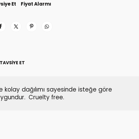
siye Et
Fiyat Alarmı
TAVSIYE ET
 ve kolay dağılımı sayesinde isteğe göre
uygundur. Cruelty free.