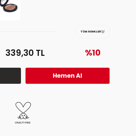
TÜM RENKLER
339,30
TL
%10
Hemen Al