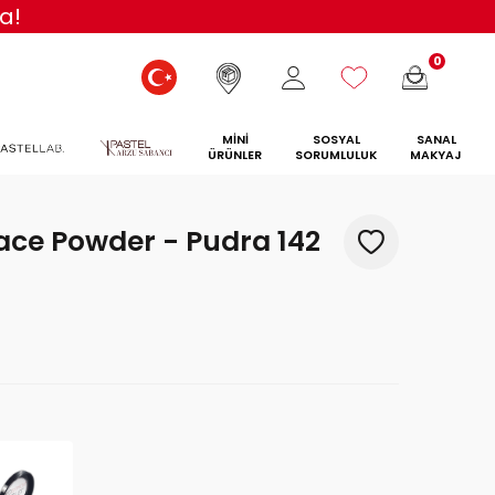
a!
0
MİNİ
SOSYAL
SANAL
ÜRÜNLER
SORUMLULUK
MAKYAJ
Face Powder - Pudra 142