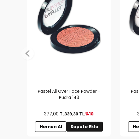
Pastel All Over Face Powder -
Pas
Pudra 143
377,00 TL
%10
339,30
TL
Hemen Al
Sepete Ekle
He