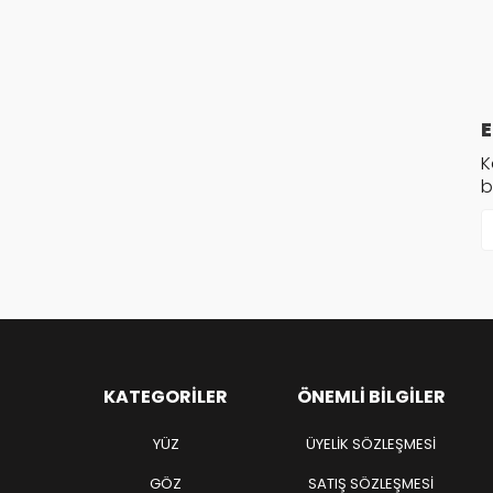
E
K
b
KATEGORILER
ÖNEMLI BILGILER
YÜZ
ÜYELIK SÖZLEŞMESI
GÖZ
SATIŞ SÖZLEŞMESI