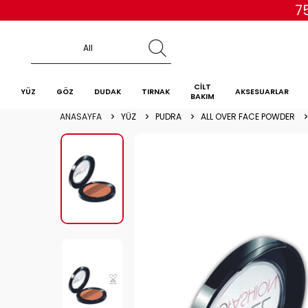
7
CİLT
YÜZ
GÖZ
DUDAK
TIRNAK
AKSESUARLAR
BAKIM
ANASAYFA
YÜZ
PUDRA
ALL OVER FACE POWDER