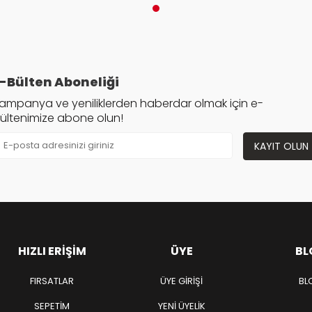
-Bülten Aboneliği
ampanya ve yeniliklerden haberdar olmak için e-
ültenimize abone olun!
KAYIT OLUN
HIZLI ERIŞIM
ÜYE
BL
FIRSATLAR
ÜYE GIRIŞI
BL
SEPETIM
YENI ÜYELIK