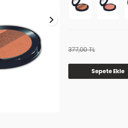
377,00
TL
Sepete Ekle