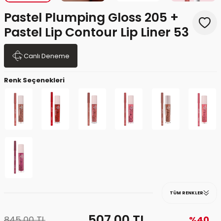
Pastel Plumping Gloss 205 +
Pastel Lip Contour Lip Liner 53
Canlı Deneme
Renk Seçenekleri
TÜM RENKLER
507,00
TL
845,00
TL
%40