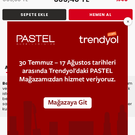
SEPETE EKLE
HEMEN AL
Tavsiye Et
Fiyat Alarmı
AÇIKLAMA
YORUMLAR
TAVSIYE ET
Baby Balmy Serum Gloss
, dudaklarınız için mükemmel bir bakım
ve renk çözümü sunar. Hem dudak bakım hem de doğal parlaklık
isteyenler için tasarlanmış bu ürün, Color & Care formülüyle
benzersiz bir deneyim sunar. Bu özel gloss, serum içeriği
sayesinde dudaklarınıza yoğun nem ve bakım sağlar, böylece her
kullanımda daha sağlıklı ve pürüzsüz dudaklara kavuşursunuz.