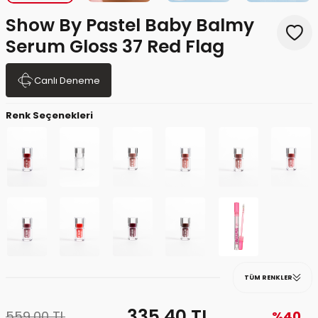
Show By Pastel Baby Balmy
Serum Gloss 37 Red Flag
Canlı Deneme
Renk Seçenekleri
TÜM RENKLER
335,40
TL
559,00
TL
%40