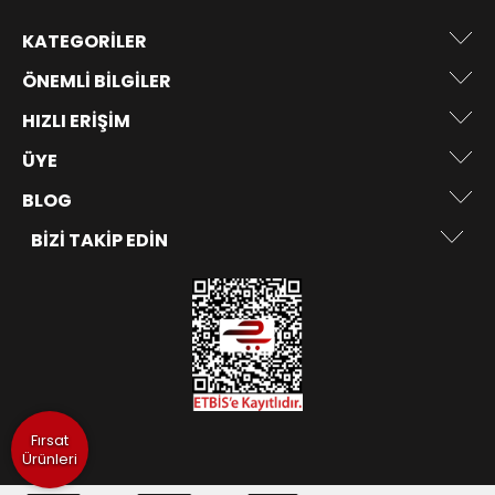
KATEGORILER
ÖNEMLI BILGILER
HIZLI ERIŞIM
ÜYE
BLOG
BIZI TAKIP EDIN
Fırsat
Ürünleri