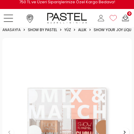
i
750 TL ve Üzeri Siparişlerinize Özel Kargo Bedava!
0
ANASAYFA
SHOW BY PASTEL
YÜZ
ALLIK
SHOW YOUR JOY LIQUI