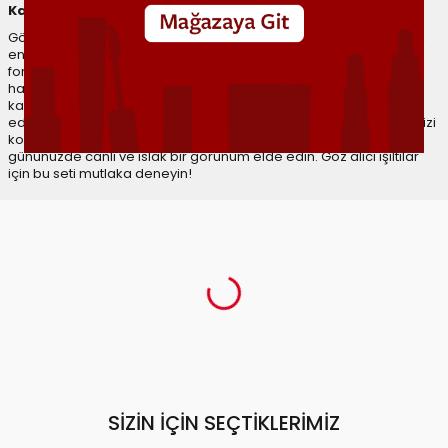
Karıştır Canlan Işılda
Göz alıcı bir ışıltı ve taze bir görünüm için tasarlanmış bu özel set,
en sevdiğiniz allık ve aydınlatıcıyı bir araya getiriyor. Hafif
formülüyle cildinize doğal bir renk katarken, aydınlatıcı ile yüz
hatlarınızı vurgulayıp ışıltınızı artırabilirsiniz. Ürünleri tek tek veya
karıştırarak kullanma seçeneği ile dilediğiniz görünümü elde
edebilirsiniz. Her anınıza uyum sağlayacak bu set, makyaj rutininizi
kolaylaştırırken, stilinizi ön plana çıkarır. Mix&Match Seti ile her
gününüzde canlı ve ıslak bir görünüm elde edin. Göz alıcı ışıltılar
için bu seti mutlaka deneyin!
SIZIN İÇIN SEÇTIKLERIMIZ