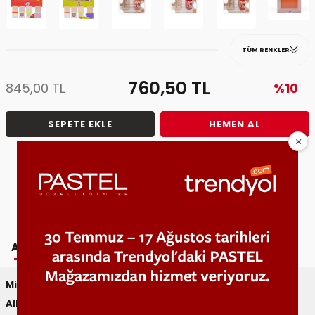
TÜM RENKLER
760,50
TL
845,00
TL
%10
SEPETE EKLE
HEMEN AL
Tavsiye Et
Fiyat Alarmı
AÇIKLAMA
YORUMLAR
TAVSIYE ET
Mix&Match
Allık ve Aydınlatıcı Bir Arada!