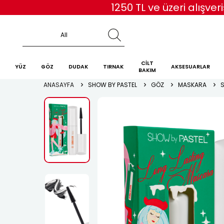
CİLT
YÜZ
GÖZ
DUDAK
TIRNAK
AKSESUARLAR
BAKIM
ANASAYFA
SHOW BY PASTEL
GÖZ
MASKARA