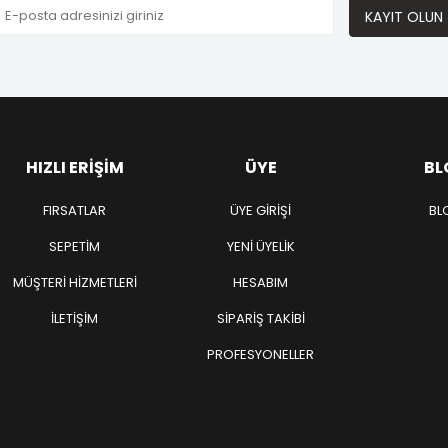
KAYIT OLUN
HIZLI ERIŞIM
ÜYE
BL
FIRSATLAR
ÜYE GIRIŞI
BL
SEPETIM
YENI ÜYELIK
MÜŞTERI HIZMETLERI
HESABIM
İLETIŞIM
SIPARIŞ TAKIBI
PROFESYONELLER