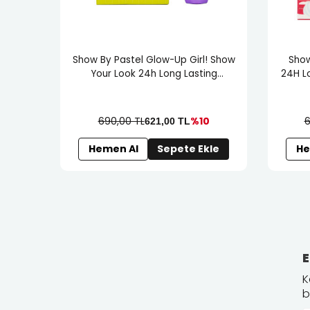
Show By Pastel Glow-Up Girl! Show
Show
Your Look 24h Long Lasting
24H L
Mascara
2
690,00 TL
%10
6
621,00
TL
Hemen Al
Sepete Ekle
He
E
K
b