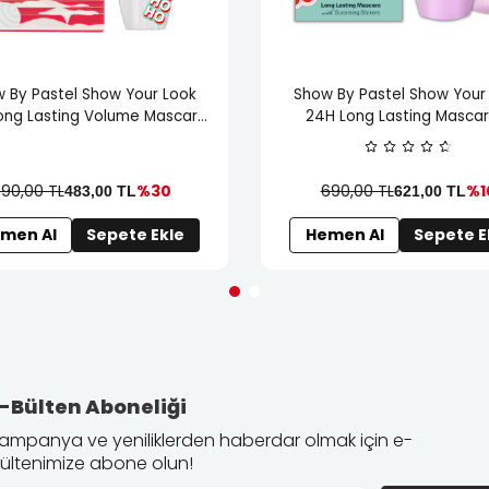
 By Pastel Show Your Look
Show By Pastel Show Your
ong Lasting Volume Mascara
24H Long Lasting Mascar
025 New Year Concept
Maskara
90,00 TL
%30
690,00 TL
%1
483,00
TL
621,00
TL
men Al
Sepete Ekle
Hemen Al
Sepete E
-Bülten Aboneliği
ampanya ve yeniliklerden haberdar olmak için e-
ültenimize abone olun!