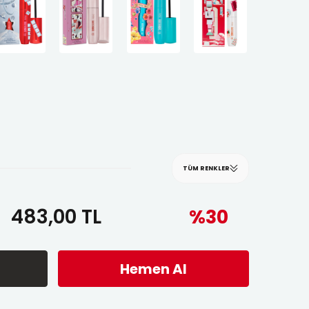
TÜM RENKLER
483,00
TL
%30
Hemen Al