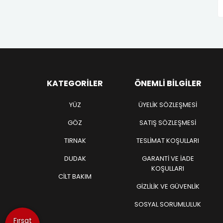
KATEGORILER
ÖNEMLI BILGILER
YÜZ
ÜYELIK SÖZLEŞMESI
GÖZ
SATIŞ SÖZLEŞMESI
TIRNAK
TESLIMAT KOŞULLARI
DUDAK
GARANTI VE İADE
KOŞULLARI
CİLT BAKIM
GIZLILIK VE GÜVENLIK
SOSYAL SORUMLULUK
Fırsat