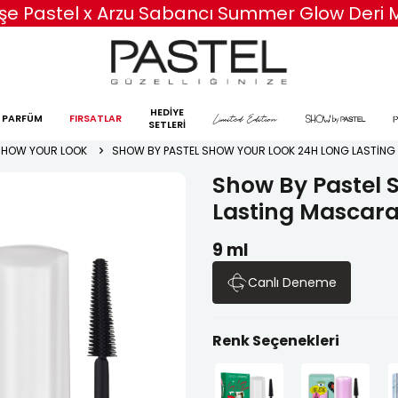
750 TL ve Üzeri Siparişlerinize Özel Kargo Beda
HEDİYE
PARFÜM
FIRSATLAR
SETLERİ
SHOW YOUR LOOK
SHOW BY PASTEL SHOW YOUR LOOK 24H LONG LASTIN
Show By Pastel 
Lasting Mascar
9 ml
Canlı Deneme
Renk Seçenekleri