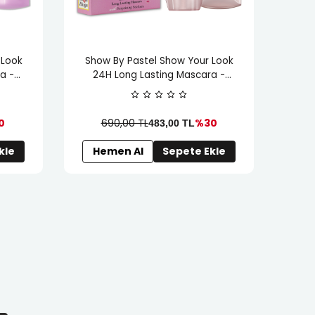
 Look
Show By Pastel Show Your Look
Sho
a -
24H Long Lasting Mascara -
24
Maskara Sevgililer Günü
0
690,00 TL
%30
483,00
TL
kle
Hemen Al
Sepete Ekle
H