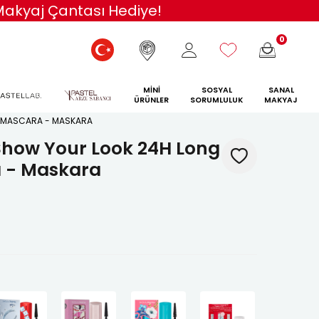
va!
0
MİNİ
SOSYAL
SANAL
ÜRÜNLER
SORUMLULUK
MAKYAJ
G MASCARA - MASKARA
Show Your Look 24H Long
a - Maskara