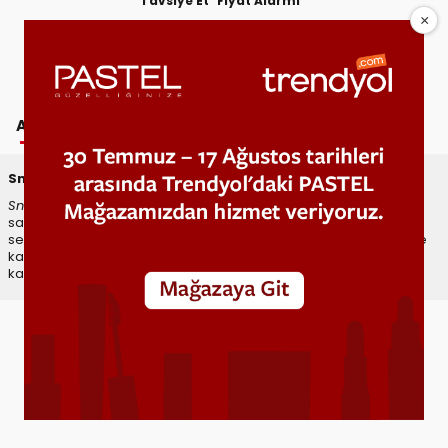
Tavsiye Et
Fiyat Alarmı
AÇIKLAMA
YORUMLAR
TAVSIYE ET
Snob Afterdark Roll-On Deodorant
Snob Afterdark
roll-on deodorant, gün boyu ferahlık ve güven
sağlar. Taze greyfurt, bergamot ve yeşil elma notalarıyla başlar,
sedir ağacı ve lavanta ile devam eder. Amber, paçuli ve misk ise
kalıcı bir etki bırakır. Hızlı uygulama ve uzun süre etkili koruma ile
karanlığın kontrolünü elinizde tutun.