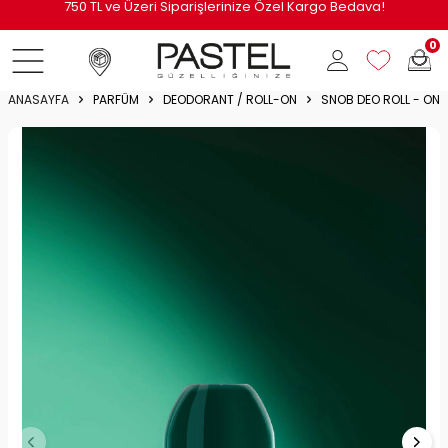
i
750 TL ve Üzeri Siparişlerinize Özel Kargo Bedava!
0
ANASAYFA
PARFÜM
DEODORANT / ROLL-ON
SNOB DEO ROLL - ON