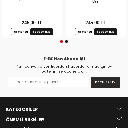
Men
245,00
TL
245,00
TL
Hemen Al
Sepete Ekle
Hemen Al
Sepete Ekle
E-Bülten Aboneliği
Kampanya ve yeniliklerden haberdar olmak için e-
bültenimize abone olun!
KAYIT OLUN
KATEGORILER
ÖNEMLI BILGILER