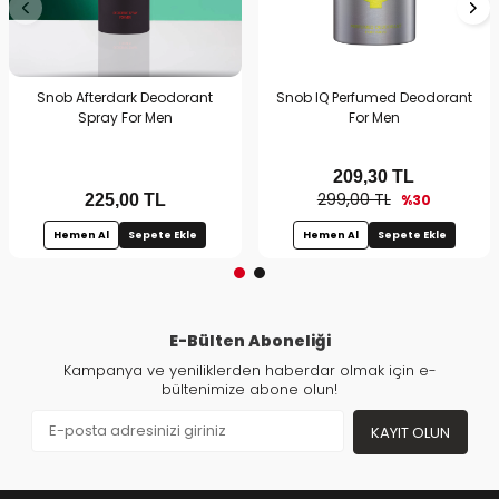
Snob Afterdark Deodorant
Snob IQ Perfumed Deodorant
Spray For Men
For Men
209,30
TL
299,00 TL
225,00
TL
%30
Hemen Al
Sepete Ekle
Hemen Al
Sepete Ekle
E-Bülten Aboneliği
Kampanya ve yeniliklerden haberdar olmak için e-
bültenimize abone olun!
KAYIT OLUN