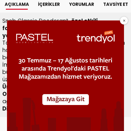
AÇIKLAMA
İÇERIKLER
YORUMLAR
TAVSIYE ET
Snob Classic Deodorant,
özel etkili
formülüyle ter kokusunu engellemeye
yardımcı olur.
Tarçın, karanfil, anason ve muskat notalarının
harmanlandığı Snob Classic ile özenli ve
bakımlı olmanın keyfine varın.
İmza kokunuz olacak bu parfümle
bulunduğunuz ortamda tüm dikkatleri
üzerinize çekeceksiniz.
Üst Notalar:
Tarçın, karanfil, anason, muskat
Orta Notalar:
Silhat, sandal ağacı, sedir
ağacı
Dip Notalar:
Kehribar, meşe ağacı, tütün