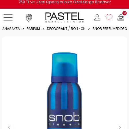
i
750 TL ve Üzeri Siparişlerinize Özel Kargo Bedava!
0
ANASAYFA
PARFÜM
DEODORANT / ROLL-ON
SNOB PERFUMED DEO