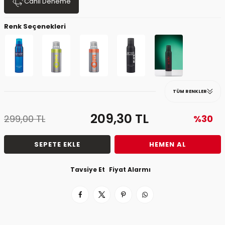
Canlı Deneme
Renk Seçenekleri
TÜM RENKLER
209,30
TL
299,00
TL
%30
SEPETE EKLE
HEMEN AL
Tavsiye Et
Fiyat Alarmı