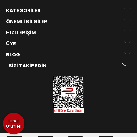
KATEGORILER
ÖNEMLI BILGILER
HIZLI ERIŞIM
ÜYE
BLOG
BIZI TAKIP EDIN
Fırsat
Ürünleri