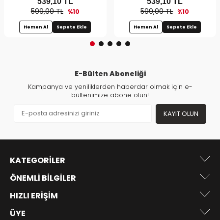
539,10
TL
539,10
TL
599,00 TL
599,00 TL
%10
%10
Hemen Al
Sepete Ekle
Hemen Al
Sepete Ekle
E-Bülten Aboneliği
Kampanya ve yeniliklerden haberdar olmak için e-
bültenimize abone olun!
KAYIT OLUN
KATEGORILER
ÖNEMLI BILGILER
HIZLI ERIŞIM
ÜYE