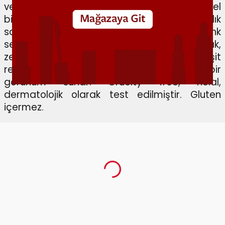
ve doğal bir etki yaratır.
İçeriğindeki özel
bileşenler sayesinde uzun süre kalıcılık
sağlar.
Her cilt tonu ile uyumlu renk
seçeneklerine sahip Pastel Crush Allık,
zenginleştirilmiş pigment içeriği sayesinde eşit
renk dağılımı sağlayarak pürüzsüz bir
görünüm sunar.
Cruelty free, helal,
dermatolojik olarak test edilmiştir. Gluten
içermez.