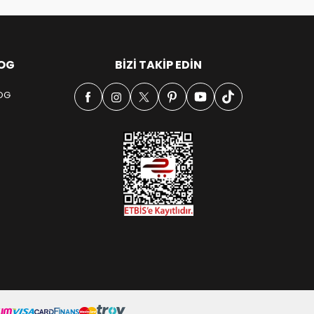
OG
BIZI TAKIP EDIN
OG