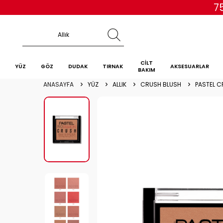
7
CİLT
YÜZ
GÖZ
DUDAK
TIRNAK
AKSESUARLAR
BAKIM
ANASAYFA
YÜZ
ALLIK
CRUSH BLUSH
PASTEL C