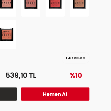
TÜM RENKLER
539,10
TL
%10
Hemen Al