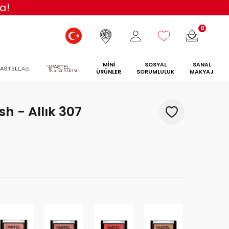
a!
0
MİNİ
SOSYAL
SANAL
ÜRÜNLER
SORUMLULUK
MAKYAJ
sh - Allık 307