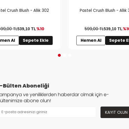
tel Crush Blush - Allık 302
Pastel Crush Blush - Allık
599,00 TL
%10
599,00 TL
%1
539,10
TL
539,10
TL
men Al
Sepete Ekle
Hemen Al
Sepete E
-Bülten Aboneliği
ampanya ve yeniliklerden haberdar olmak için e-
ültenimize abone olun!
KAYIT OLUN