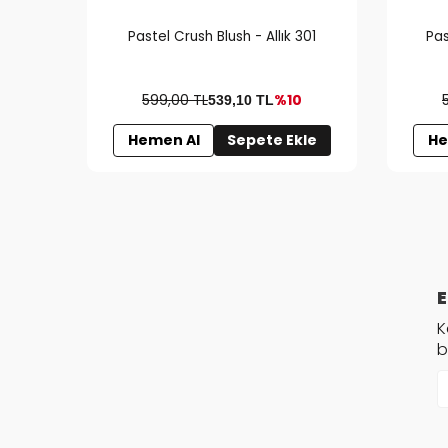
Pastel Crush Blush - Allık 301
Pas
599,00 TL
%10
539,10
TL
Hemen Al
Sepete Ekle
He
E
K
b