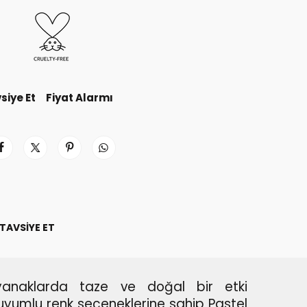
siye Et
Fiyat Alarmı
TAVSIYE ET
yanaklarda taze ve doğal bir etki
e uyumlu renk seçeneklerine sahip Pastel