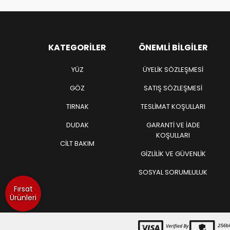
KATEGORILER
ÖNEMLI BILGILER
YÜZ
ÜYELIK SÖZLEŞMESI
GÖZ
SATIŞ SÖZLEŞMESI
TIRNAK
TESLIMAT KOŞULLARI
DUDAK
GARANTI VE İADE
KOŞULLARI
CİLT BAKIM
GIZLILIK VE GÜVENLIK
SOSYAL SORUMLULUK
Fırsat
Ürünleri