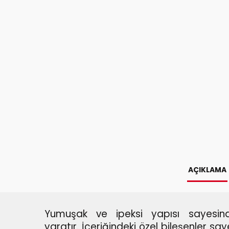
AÇIKLAMA
Yumuşak ve ipeksi yapısı sayesin
yaratır.
İçeriğindeki özel bileşenler say