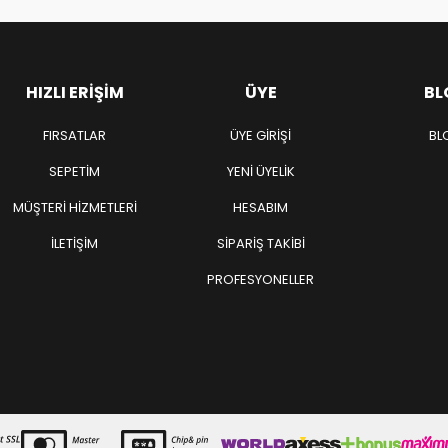
HIZLI ERIŞIM
ÜYE
BL
FIRSATLAR
ÜYE GIRIŞI
BL
SEPETIM
YENI ÜYELIK
MÜŞTERI HIZMETLERI
HESABIM
İLETIŞIM
SIPARIŞ TAKIBI
PROFESYONELLER