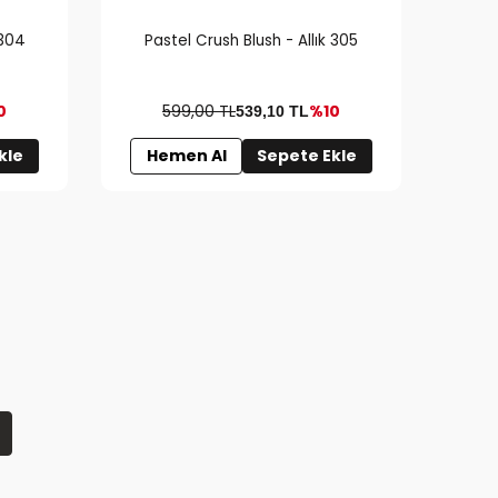
 304
Pastel Crush Blush - Allık 305
Pa
0
599,00 TL
%10
539,10
TL
kle
Hemen Al
Sepete Ekle
H