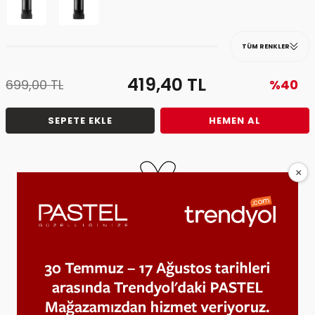
TÜM RENKLER
419,40
TL
699,00
TL
%40
SEPETE EKLE
HEMEN AL
Tavsiye Et
Fiyat Alarmı