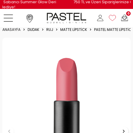
i
750 TL ve Üzeri Siparişlerinize Özel Kargo Bedava!
0
ANASAYFA
DUDAK
RUJ
MATTE LIPSTICK
PASTEL MATTE LIPSTIC