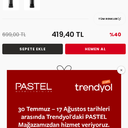
TÜM RENKLER
419,40
TL
699,00
TL
%40
SEPETE EKLE
HEMEN AL
Tavsiye Et
Fiyat Alarmı