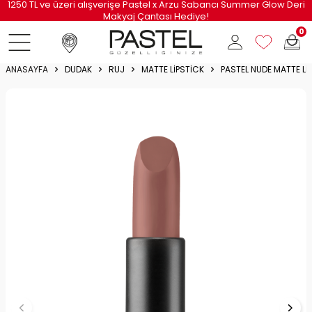
i
750 TL ve Üzeri Siparişlerinize Özel Kargo Bedava!
0
ANASAYFA
DUDAK
RUJ
MATTE LIPSTICK
PASTEL NUDE MATTE LI