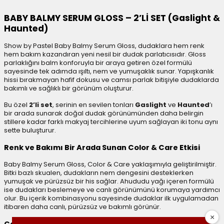
BABY BALMY SERUM GLOSS – 2’Lİ SET (Gaslight &
Haunted)
Show by Pastel Baby Balmy Serum Gloss, dudaklara hem renk
hem bakım kazandıran yeni nesil bir dudak parlatıcısıdır. Gloss
parlaklığını balm konforuyla bir araya getiren özel formülü
sayesinde tek adımda ışıltı, nem ve yumuşaklık sunar. Yapışkanlık
hissi bırakmayan hafif dokusu ve camsı parlak bitişiyle dudaklarda
bakımlı ve sağlıklı bir görünüm oluşturur.
Bu özel
2’li set
, serinin en sevilen tonları
Gaslight
ve
Haunted
’ı
bir arada sunarak doğal dudak görünümünden daha belirgin
stillere kadar farklı makyaj tercihlerine uyum sağlayan iki tonu aynı
sette buluşturur.
Renk ve Bakımı Bir Arada Sunan Color & Care Etkisi
Baby Balmy Serum Gloss, Color & Care yaklaşımıyla geliştirilmiştir.
Bitki bazlı skualen, dudakların nem dengesini desteklerken
yumuşak ve pürüzsüz bir his sağlar. Ahududu yağı içeren formülü
ise dudakları beslemeye ve canlı görünümünü korumaya yardımcı
olur. Bu içerik kombinasyonu sayesinde dudaklar ilk uygulamadan
itibaren daha canlı, pürüzsüz ve bakımlı görünür.