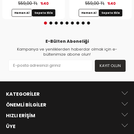
559,00 TL
559,00 TL
%40
%40
Hemen Al
Sepete Ekle
Hemen Al
Sepete Ekle
E-Bülten Aboneliği
Kampanya ve yeniliklerden haberdar olmak için e-
bültenimize abone olun!
KAYIT OLUN
KATEGORILER
ÖNEMLI BILGILER
HIZLI ERIŞIM
ÜYE