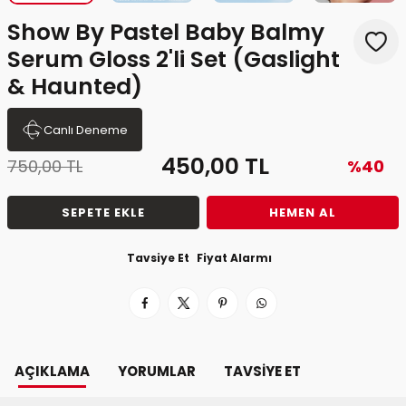
Show By Pastel Baby Balmy
Serum Gloss 2'li Set (Gaslight
& Haunted)
Canlı Deneme
450,00
TL
750,00
TL
%40
SEPETE EKLE
HEMEN AL
Tavsiye Et
Fiyat Alarmı
AÇIKLAMA
YORUMLAR
TAVSIYE ET