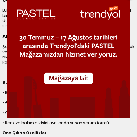
Camsı Parlaklık & Hafif Balm Doku
Lüks balm dokusu dudaklara kolayca yayılır ve gün boyu konforlu
bir kullanım sunar. Işığı yansıtan camsı parlak bitiş, dudaklara
doğal bir ışıltı kazandırır. Hafif vanilya aroması ise uygulama
sırasında yumuşak ve keyifli bir deneyim sağlar.
Ambalaj & Uygulama
Şeffaf tüp tasarımı, her rengin tonunu net şekilde yansıtırken; esnek
ve yumuşak aplikatörü sayesinde ürün dudağa tek hamlede eşit
biçimde uygulanır. Hem ince hem daha yoğun uygulamalar için
kontrol sağlar.
Bu 2’li Setin Avantajları
• Baby Balmy Serum Gloss’un iki favori rengi tek sette
• Gaslight & Haunted tonlarıyla farklı dudak görünümleri
• Gün boyu parlak, nemli ve konforlu dudak hissi
• Renk ve bakım etkisini aynı anda sunan serum formül
Öne Çıkan Özellikler