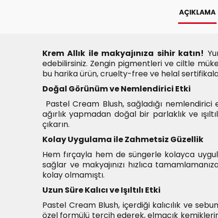
AÇIKLAMA
Krem Allık ile makyajınıza sihir katın!
Yum
edebilirsiniz. Zengin pigmentleri ve ciltle m
bu harika ürün, cruelty-free ve helal sertifikal
Doğal Görünüm ve Nemlendirici Etki
Pastel Cream Blush, sağladığı nemlendirici et
ağırlık yapmadan doğal bir parlaklık ve ışıl
çıkarın.
Kolay Uygulama ile Zahmetsiz Güzellik
Hem fırçayla hem de süngerle kolayca uygulan
sağlar ve makyajınızı hızlıca tamamlamanıza 
kolay olmamıştı.
Uzun Süre Kalıcı ve Işıltılı Etki
Pastel Cream Blush, içerdiği kalıcılık ve sebu
özel formülü tercih ederek, elmacık kemiklerini