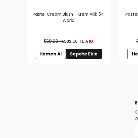
Pastel Cream Blush - Krem Allık 54
Pastel
World
559,00 TL
%10
503,10
TL
Hemen Al
Sepete Ekle
He
E
K
b