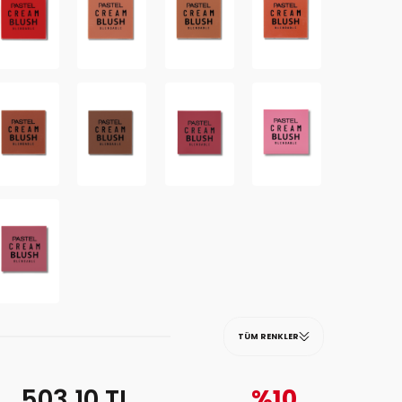
TÜM RENKLER
503,10
TL
%10