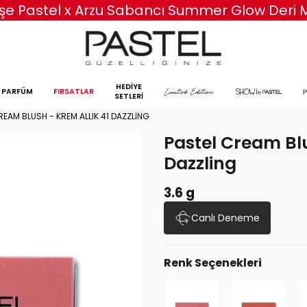
erişe Pastel x Arzu Sabancı Summer Glow Deri
HEDİYE
PARFÜM
FIRSATLAR
SETLERİ
REAM BLUSH - KREM ALLIK 41 DAZZLING
Pastel Cream Blu
Dazzling
3.6 g
Canlı Deneme
Renk Seçenekleri