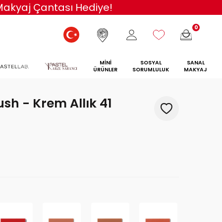
 Makyaj Çantası Hediye!
0
MİNİ
SOSYAL
SANAL
ÜRÜNLER
SORUMLULUK
MAKYAJ
sh - Krem Allık 41