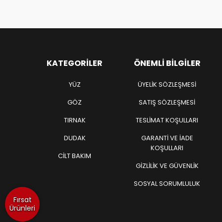
KATEGORILER
ÖNEMLI BILGILER
YÜZ
ÜYELIK SÖZLEŞMESI
GÖZ
SATIŞ SÖZLEŞMESI
TIRNAK
TESLIMAT KOŞULLARI
DUDAK
GARANTI VE İADE
KOŞULLARI
CİLT BAKIM
GIZLILIK VE GÜVENLIK
SOSYAL SORUMLULUK
Fırsat
Ürünleri