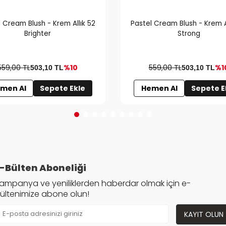
 Cream Blush - Krem Allık 52
Pastel Cream Blush - Krem A
Brighter
Strong
559,00 TL
%10
559,00 TL
%1
503,10
TL
503,10
TL
men Al
Sepete Ekle
Hemen Al
Sepete E
-Bülten Aboneliği
ampanya ve yeniliklerden haberdar olmak için e-
ültenimize abone olun!
KAYIT OLUN