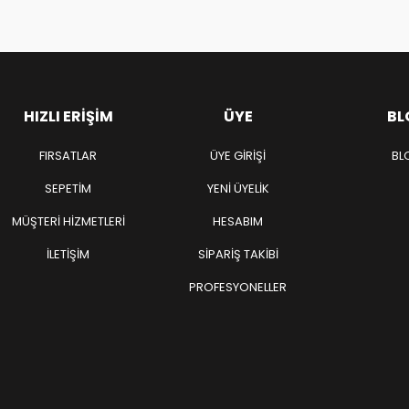
HIZLI ERIŞIM
ÜYE
BL
FIRSATLAR
ÜYE GIRIŞI
BL
SEPETIM
YENI ÜYELIK
MÜŞTERI HIZMETLERI
HESABIM
İLETIŞIM
SIPARIŞ TAKIBI
PROFESYONELLER