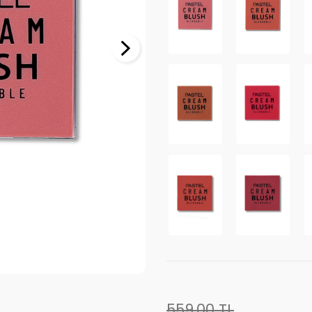
559,00
TL