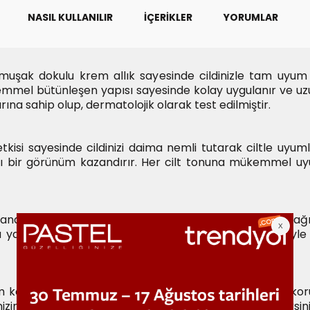
NASIL KULLANILIR
İÇERIKLER
YORUMLAR
uşak dokulu krem allık sayesinde cildinizle tam uyum
ükemmel bütünleşen yapısı sayesinde kolay uygulanır ve uzu
arına sahip olup, dermatolojik olarak test edilmiştir.
kisi sayesinde cildinizi daima nemli tutarak ciltle uyuml
tılı bir görünüm kazandırır. Her cilt tonuna mükemmel u
abilir. Hatta parmak uçlarınızla bile zahmetsizce dağıta
yardımcı olur. Ürünün yumuşak dokulu allık formülüyle 
m kontrolü sağlayan bileşenler ile gün boyu tazeliğini koru
zin daha belirgin ve etkileyici görünmesini sağlayabilirsi