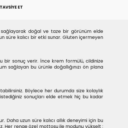
TAVSIYE ET
 sağlayarak doğal ve taze bir görünüm elde
n süre kalıcı bir etki sunar. Gluten içermeyen
u bir sonuç verir. İnce krem formülü, cildinize
yum sağlayan bu ürünle doğallığınızı ön plana
bilirsiniz. Böylece her durumda size kolaylık
istediğiniz sonuçları elde etmek hiç bu kadar
r. Daha uzun süre kalıcı allık deneyimi için bu
niz. Her renge özel mottosu ile modunu yükselt :