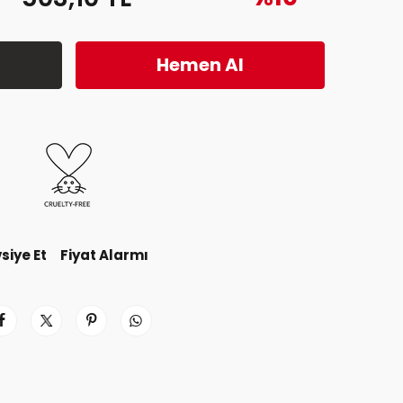
Hemen Al
siye Et
Fiyat Alarmı