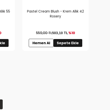
llık 55
Pastel Cream Blush - Krem Allık 42
Paste
Rosery
0
559,00 TL
%10
503,10
TL
kle
Hemen Al
Sepete Ekle
H