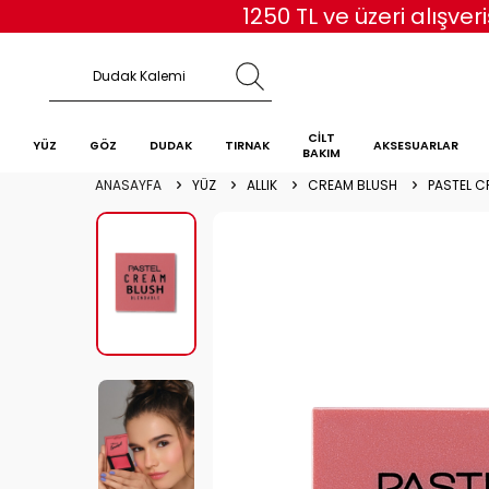
1250 TL ve üzeri alışv
CİLT
YÜZ
GÖZ
DUDAK
TIRNAK
AKSESUARLAR
BAKIM
ANASAYFA
YÜZ
ALLIK
CREAM BLUSH
PASTEL C