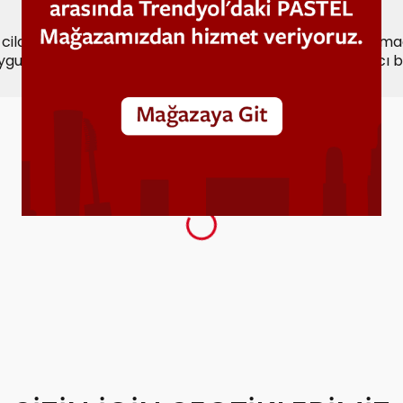
cildinizle kolayca bütünleşir; zengin pigmentleriyle elmac
uygun renk seçenekleriyle doğal, ışıltılı ve uzun süre kalıcı