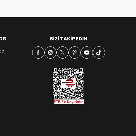
OG
BIZI TAKIP EDIN
OG