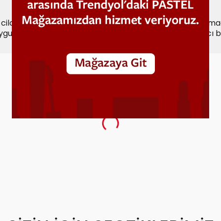
cildinizle kolayca bütünleşir; zengin pigmentleriyle elmac
uygun renk seçenekleriyle doğal, ışıltılı ve uzun süre kalıcı