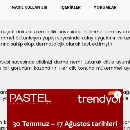
NASIL KULLANILIR
İÇERIKLER
YORUMLAR
uşak dokulu krem allık sayesinde cildinizle tam uyum
ükemmel bütünleşen yapısı sayesinde kolay uygulanır ve uzu
arına sahip olup, dermatolojik olarak test edilmiştir.
kisi sayesinde cildinizi daima nemli tutarak ciltle uyuml
tılı bir görünüm kazandırır. Her cilt tonuna mükemmel u
abilir. Hatta parmak uçlarınızla bile zahmetsizce dağıta
yardımcı olur. Ürünün yumuşak dokulu allık formülüyle 
m kontrolü sağlayan bileşenler ile gün boyu tazeliğini koru
zin daha belirgin ve etkileyici görünmesini sağlayabilirsi