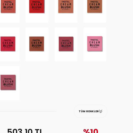
TÜM RENKLER
503,10
TL
%10