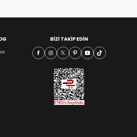
OG
BIZI TAKIP EDIN
OG