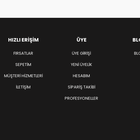
HIZLI ERIŞIM
ÜYE
BL
FIRSATLAR
ÜYE GIRIŞI
BL
SEPETIM
YENI ÜYELIK
MÜŞTERI HIZMETLERI
HESABIM
İLETIŞIM
SIPARIŞ TAKIBI
PROFESYONELLER