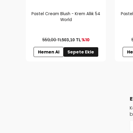
Pastel Cream Blush - Krem Allık 54
Pastel
World
559,00 TL
%10
503,10
TL
Hemen Al
Sepete Ekle
He
E
K
b