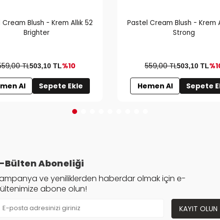
 Cream Blush - Krem Allık 52
Pastel Cream Blush - Krem A
Brighter
Strong
559,00 TL
%10
559,00 TL
%1
503,10
TL
503,10
TL
men Al
Sepete Ekle
Hemen Al
Sepete E
-Bülten Aboneliği
ampanya ve yeniliklerden haberdar olmak için e-
ültenimize abone olun!
KAYIT OLUN