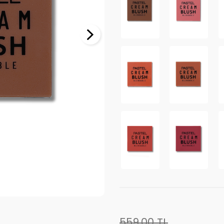
559,00
TL