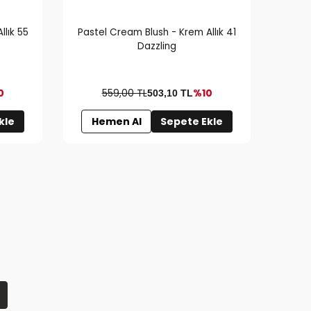
llık 55
Pastel Cream Blush - Krem Allık 41
Paste
Dazzling
0
559,00 TL
%10
503,10
TL
kle
Hemen Al
Sepete Ekle
H