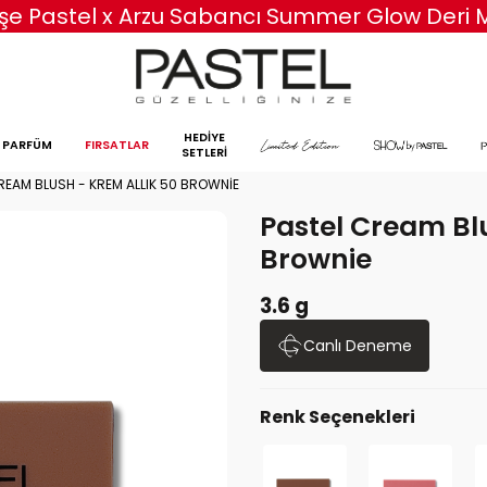
erişe Pastel x Arzu Sabancı Summer Glow Deri
HEDİYE
PARFÜM
FIRSATLAR
SETLERİ
REAM BLUSH - KREM ALLIK 50 BROWNIE
Pastel Cream Blu
Brownie
3.6 g
Canlı Deneme
Renk Seçenekleri