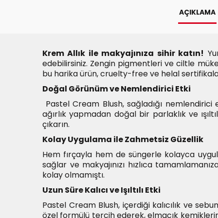
AÇIKLAMA
Krem Allık ile makyajınıza sihir katın!
Yum
edebilirsiniz. Zengin pigmentleri ve ciltle m
bu harika ürün, cruelty-free ve helal sertifikal
Doğal Görünüm ve Nemlendirici Etki
Pastel Cream Blush, sağladığı nemlendirici et
ağırlık yapmadan doğal bir parlaklık ve ışıl
çıkarın.
Kolay Uygulama ile Zahmetsiz Güzellik
Hem fırçayla hem de süngerle kolayca uygulan
sağlar ve makyajınızı hızlıca tamamlamanıza 
kolay olmamıştı.
Uzun Süre Kalıcı ve Işıltılı Etki
Pastel Cream Blush, içerdiği kalıcılık ve sebu
özel formülü tercih ederek, elmacık kemiklerini