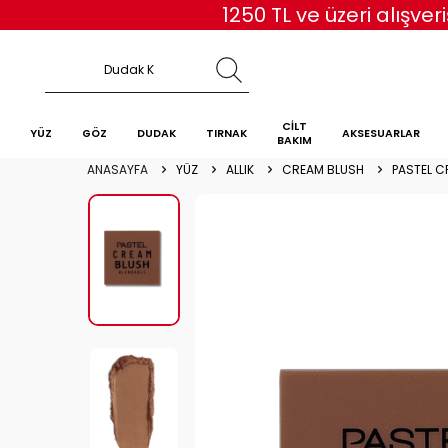
1250 TL ve üzeri alışv
CİLT
YÜZ
GÖZ
DUDAK
TIRNAK
AKSESUARLAR
BAKIM
ANASAYFA
YÜZ
ALLIK
CREAM BLUSH
PASTEL C