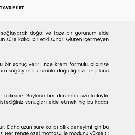
TAVSIYE ET
 sağlayarak doğal ve taze bir görünüm elde
n süre kalıcı bir etki sunar. Gluten içermeyen
u bir sonuç verir. İnce krem formülü, cildinize
yum sağlayan bu ürünle doğallığınızı ön plana
bilirsiniz. Böylece her durumda size kolaylık
istediğiniz sonuçları elde etmek hiç bu kadar
r. Daha uzun süre kalıcı allık deneyimi için bu
niz. Her renge özel mottosu ile modunu yükselt :