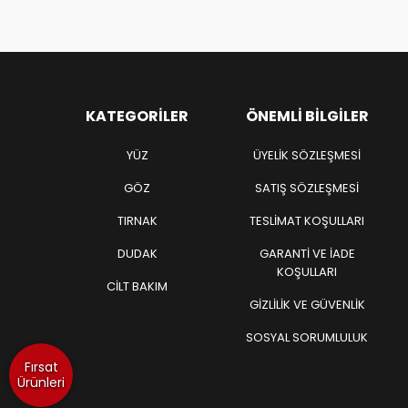
KATEGORILER
ÖNEMLI BILGILER
YÜZ
ÜYELIK SÖZLEŞMESI
GÖZ
SATIŞ SÖZLEŞMESI
TIRNAK
TESLIMAT KOŞULLARI
DUDAK
GARANTI VE İADE
KOŞULLARI
CİLT BAKIM
GIZLILIK VE GÜVENLIK
SOSYAL SORUMLULUK
Fırsat
Ürünleri