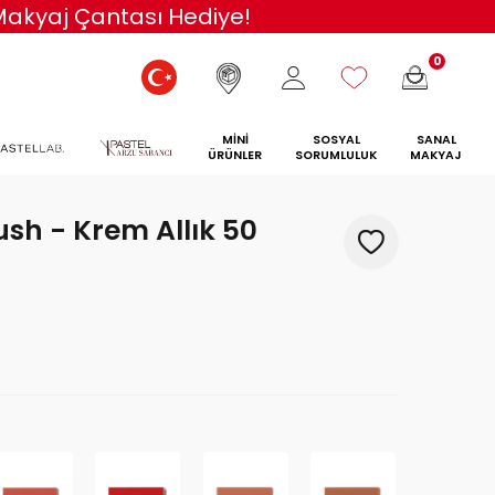
 Makyaj Çantası Hediye!
0
MİNİ
SOSYAL
SANAL
ÜRÜNLER
SORUMLULUK
MAKYAJ
sh - Krem Allık 50