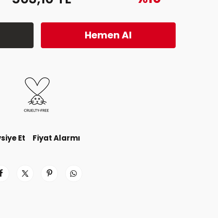
Hemen Al
siye Et
Fiyat Alarmı