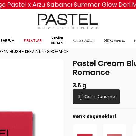
erişe Pastel x Arzu Sabancı Summer Glow Deri
HEDİYE
PARFÜM
FIRSATLAR
SETLERİ
REAM BLUSH - KREM ALLIK 48 ROMANCE
Pastel Cream Blu
Romance
3.6 g
Canlı Deneme
Renk Seçenekleri