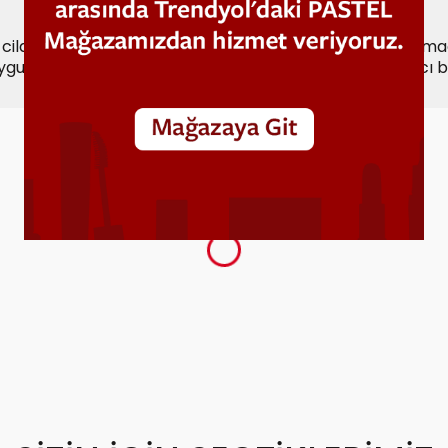
cildinizle kolayca bütünleşir; zengin pigmentleriyle elmac
uygun renk seçenekleriyle doğal, ışıltılı ve uzun süre kalıcı