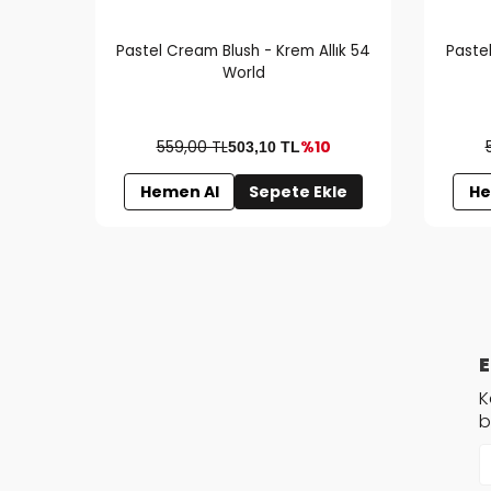
Pastel Cream Blush - Krem Allık 54
Pastel
World
559,00 TL
%10
503,10
TL
Hemen Al
Sepete Ekle
He
E
K
b