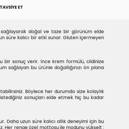
TAVSIYE ET
 sağlayarak doğal ve taze bir görünüm elde
n süre kalıcı bir etki sunar. Gluten içermeyen
u bir sonuç verir. İnce krem formülü, cildinize
yum sağlayan bu ürünle doğallığınızı ön plana
bilirsiniz. Böylece her durumda size kolaylık
istediğiniz sonuçları elde etmek hiç bu kadar
r. Daha uzun süre kalıcı allık deneyimi için bu
niz. Her renge özel mottosu ile modunu yükselt :