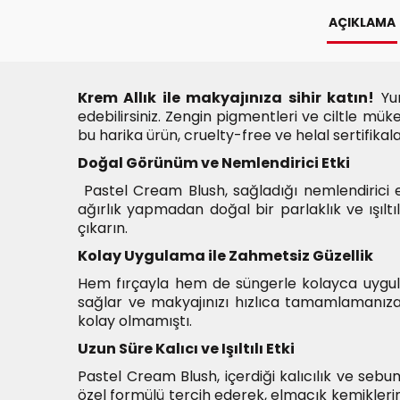
AÇIKLAMA
Krem Allık ile makyajınıza sihir katın!
Yum
edebilirsiniz. Zengin pigmentleri ve ciltle m
bu harika ürün, cruelty-free ve helal sertifikal
Doğal Görünüm ve Nemlendirici Etki
Pastel Cream Blush, sağladığı nemlendirici et
ağırlık yapmadan doğal bir parlaklık ve ışıl
çıkarın.
Kolay Uygulama ile Zahmetsiz Güzellik
Hem fırçayla hem de süngerle kolayca uygulan
sağlar ve makyajınızı hızlıca tamamlamanıza 
kolay olmamıştı.
Uzun Süre Kalıcı ve Işıltılı Etki
Pastel Cream Blush, içerdiği kalıcılık ve sebu
özel formülü tercih ederek, elmacık kemiklerini