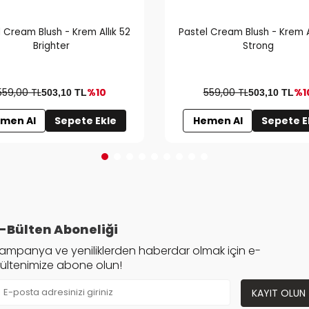
 Cream Blush - Krem Allık 52
Pastel Cream Blush - Krem A
Brighter
Strong
559,00 TL
%10
559,00 TL
%1
503,10
TL
503,10
TL
men Al
Sepete Ekle
Hemen Al
Sepete E
-Bülten Aboneliği
ampanya ve yeniliklerden haberdar olmak için e-
ültenimize abone olun!
KAYIT OLUN