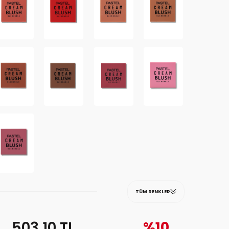
TÜM RENKLER
503,10
TL
%10