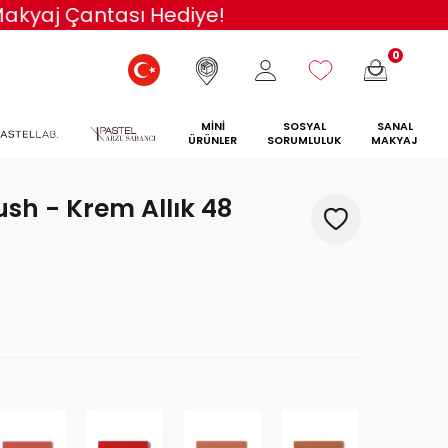
 Makyaj Çantası Hediye!
0
MİNİ
SOSYAL
SANAL
ÜRÜNLER
SORUMLULUK
MAKYAJ
sh - Krem Allık 48