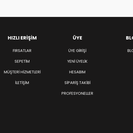
HIZLI ERIŞIM
ÜYE
BL
FIRSATLAR
ÜYE GIRIŞI
BL
SEPETIM
YENI ÜYELIK
MÜŞTERI HIZMETLERI
HESABIM
İLETIŞIM
SIPARIŞ TAKIBI
PROFESYONELLER