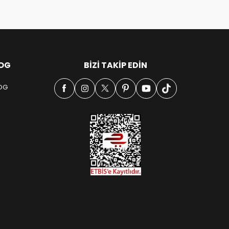
OG
BIZI TAKIP EDIN
OG