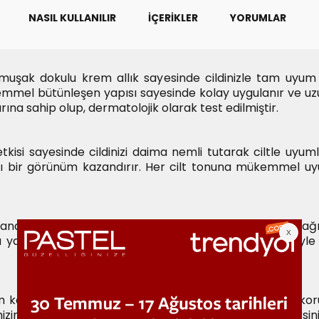
NASIL KULLANILIR
İÇERIKLER
YORUMLAR
uşak dokulu krem allık sayesinde cildinizle tam uyum
ükemmel bütünleşen yapısı sayesinde kolay uygulanır ve uzu
arına sahip olup, dermatolojik olarak test edilmiştir.
kisi sayesinde cildinizi daima nemli tutarak ciltle uyuml
tılı bir görünüm kazandırır. Her cilt tonuna mükemmel u
abilir. Hatta parmak uçlarınızla bile zahmetsizce dağıta
yardımcı olur. Ürünün yumuşak dokulu allık formülüyle 
m kontrolü sağlayan bileşenler ile gün boyu tazeliğini koru
zin daha belirgin ve etkileyici görünmesini sağlayabilirsi