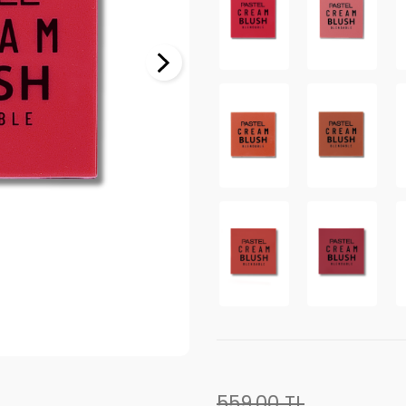
559,00
TL