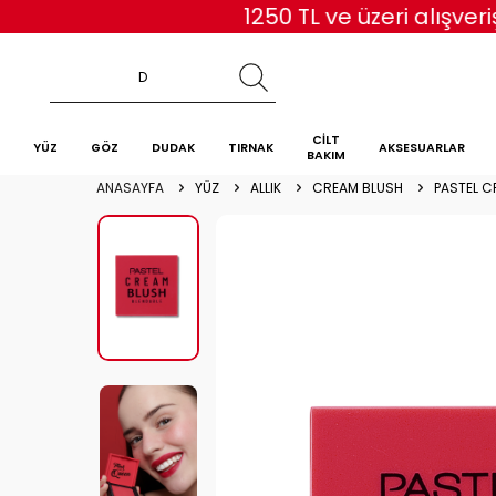
1250 TL ve üzeri alışv
CİLT
YÜZ
GÖZ
DUDAK
TIRNAK
AKSESUARLAR
BAKIM
ANASAYFA
YÜZ
ALLIK
CREAM BLUSH
PASTEL C