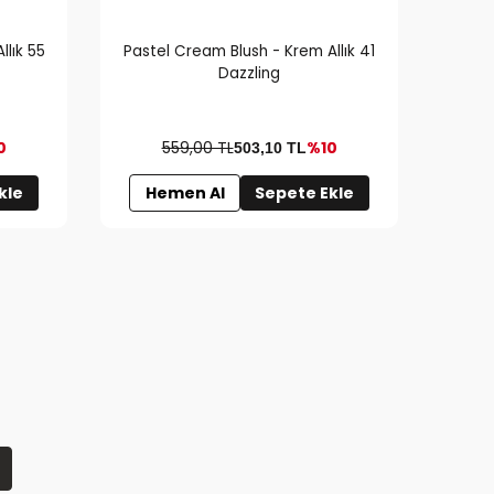
llık 55
Pastel Cream Blush - Krem Allık 41
Paste
Dazzling
0
559,00 TL
%10
503,10
TL
kle
Hemen Al
Sepete Ekle
H