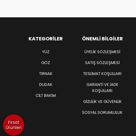
KATEGORILER
ÖNEMLI BILGILER
YÜZ
ÜYELIK SÖZLEŞMESI
GÖZ
SATIŞ SÖZLEŞMESI
TIRNAK
TESLIMAT KOŞULLARI
DUDAK
GARANTI VE İADE
KOŞULLARI
CİLT BAKIM
GIZLILIK VE GÜVENLIK
SOSYAL SORUMLULUK
Fırsat
Ürünleri